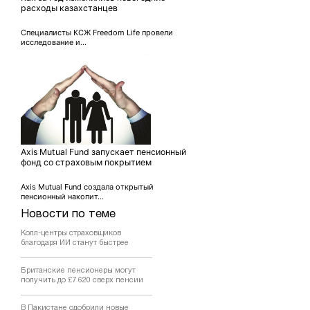
расходы казахстанцев
Специалисты КСЖ Freedom Life провели
исследование и...
Axis Mutual Fund запускает пенсионный
фонд со страховым покрытием
Axis Mutual Fund создала открытый
пенсионный накопит...
Новости по теме
Колл-центры страховщиков
благодаря ИИ станут быстрее
Британские пенсионеры могут
получить до £7 620 сверх пенсии
В Пакистане одобрили новые