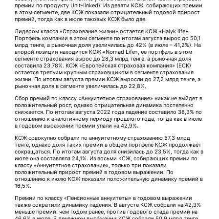
премии по продукту Unit-linked). Из девяти КСЖ, собирающих премии
в этом сегменте, две КСЖ показали отрицательный годовой прирост
премий, тогда как в июле таковых КСЖ было две.
Лидером класса «Страхование жизни» остается КСЖ «Halyk life».
Портфель компании в этом сегменте по итогам августа вырос до 50,1
млрд тенге, а рыночная доля увеличилась до 42% (в июле – 41,2%). На
второй позиции находится КСЖ «Nomad Life», ее портфель в этом
сегменте страхования вырос до 28,3 млрд тенге, а рыночная доля
составила 23,78%. КСЖ «Европейская страховая компания» (ЕСК)
остается третьим крупным страховщиком в сегменте страхования
жизни. По итогам августа премии КСЖ выросли до 27,2 млрд тенге, а
рыночная доля в сегменте увеличилась до 22,8%.
Сбор премий по классу «Аннуитетное страхование» никак не выйдет в
положительный рост, однако отрицательная динамика постепенно
снижается. По итогам августа 2022 года падение составило 38,3% по
отношению к аналогичному периоду прошлого года, тогда как в июле
в годовом выражении премии упали на 42,9%.
КСЖ совокупно собрали по аннуитетному страхованию 57,3 млрд
тенге, однако доля таких премий в общем портфеле КСЖ продолжает
сокращаться. По итогам августа доля снизилась до 23,5%, тогда как в
июле она составляла 24,1%. Из восьми КСЖ, собирающих премии по
классу «Аннуитетное страхование», только три показали
положительный прирост премий в годовом выражении. По
отношению к июлю КСЖ показали положительную динамику премий в
16,5%.
Премии по классу «Пенсионные аннуитеты» в годовом выражении
также сократили динамику падения. В августе КСЖ собрали на 42,3%
меньше премий, чем годом ранее, против годового спада премий на
46,6% в июле. В денежном выражении КСЖ собрали 50,9 млрд тенге.