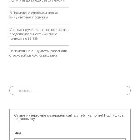
получить до £7 620 сверх пенсии
В Пакистане одобрили новые
аннуитетные продукты
Ученые научились прогнозировать
продолжительность жизни с
точностью 99,7%
Пенсионные аннуитеты разогнали
страховой рынок Казахстана
Самые интересные материалы сайта у тебя на почте! Подпишись
на рассылку.
Имя