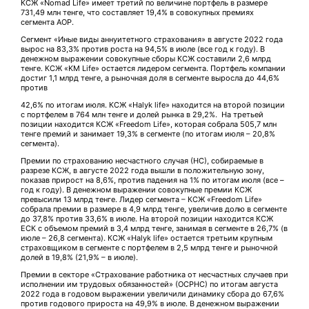
КСЖ «Nomad Life» имеет третий по величине портфель в размере
731,49 млн тенге, что составляет 19,4% в совокупных премиях
сегмента АОР.
Сегмент «Иные виды аннуитетного страхования» в августе 2022 года
вырос на 83,3% против роста на 94,5% в июле (все год к году). В
денежном выражении совокупные сборы КСЖ составили 2,6 млрд
тенге. КСЖ «KM Life» остается лидером сегмента. Портфель компании
достиг 1,1 млрд тенге, а рыночная доля в сегменте выросла до 44,6%
против
42,6% по итогам июля. КСЖ «Halyk life» находится на второй позиции
с портфелем в 764 млн тенге и долей рынка в 29,2%. На третьей
позиции находится КСЖ «Freedom Life», которая собрала 505,7 млн
тенге премий и занимает 19,3% в сегменте (по итогам июля – 20,8%
сегмента).
Премии по страхованию несчастного случая (НС), собираемые в
разрезе КСЖ, в августе 2022 года вышли в положительную зону,
показав прирост на 8,6%, против падения на 1% по итогам июля (все –
год к году). В денежном выражении совокупные премии КСЖ
превысили 13 млрд тенге. Лидер сегмента – КСЖ «Freedom Life»
собрала премии в размере в 4,9 млрд тенге, увеличив долю в сегменте
до 37,8% против 33,6% в июле. На второй позиции находится КСЖ
ЕСК с объемом премий в 3,4 млрд тенге, занимая в сегменте в 26,7% (в
июле – 26,8 сегмента). КСЖ «Halyk life» остается третьим крупным
страховщиком в сегменте с портфелем в 2,5 млрд тенге и рыночной
долей в 19,8% (21,9% – в июле).
Премии в секторе «Страхование работника от несчастных случаев при
исполнении им трудовых обязанностей» (ОСРНС) по итогам августа
2022 года в годовом выражении увеличили динамику сбора до 67,6%
против годового прироста на 49,9% в июле. В денежном выражении