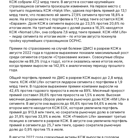
КСЖ собрали 47,2 млрд тенге. В августе в составе крупнейших
страховщиков сегмента произошли изменения. На первое место с
третьего поднялась КСЖ «Halyk life», удвоив портфель премий до 13,1
млрд тенге, что позволило ей занять 27,9% сегмента против 18,8% в
июле. На втором месте с портфелем в 11,1 млрд тенге остается КСЖ
«Евразия». Доля КСЖ в сегменте выросла до 23,5% против 20,6% по
итогам июля. На третьей позиции с долей рынка в 16,3% находятся
КСЖ «Nomad Life», она собрала 7,6 млрд тенге премий. КСЖ «KM Life»
– лидер сегмента по итогам июля – по итогам августа покинула
тройку крупнейших страховщиков ОСРНС.
Премии по страхованию на случай болезни (ДМС) в разрезе КСЖ в
августе 2022 года в годовом выражении показали максимальный рост
среди сегментов отрасли «Страхование жизни». Совокупные сборы
выросли на 89,3% (год к году), хотя и оказались ниже итогов июля,
когда премии выросли на 142,9% к аналогичному периоду прошлого
года.
Общий портфель премий по ДМС в разрезе КСЖ вырос до 2,8 млрд
тенге. КСЖ «KM Life» остается лидером сегмента с портфелем в 1,9
млрд тенге. В годовом выражении премии компании выросли на
42,4% против годового прироста в июле на 89%. Месячный прирост
премий составил 39,6% против прироста на 1,5% в июле. Высокая
месячная динамика сборов увеличила рыночную долю КСЖ «KM Life» в
сегменте. В августе она выросла до 66,6% против 64,6% в июле. На
втором месте находится КСЖ ЕСК, которая увеличила портфель
премий до 913,8 млн тенге, но сократила рыночную долю в сегменте
до 31,9% против 33,9% в июле. КСЖ «Freedom Life» занимает третью
позицию в сегменте в разрезе КСЖ. В августе она увеличила портфель
премий в сегменте до 25,7 млн тенге, однако сократила рыночную
долю до 0,9% против 1% в июле.
В августе 2022 года совокупные активы КСЖ выросли в годовом