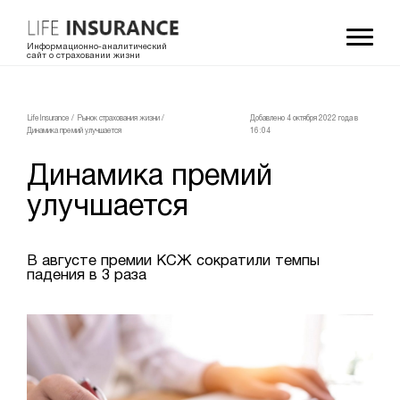
Информационно-аналитический
сайт о страховании жизни
LifeInsurance
/
Рынок страхования жизни
/
Добавлено 4 октября 2022 года в
Динамика премий улучшается
16:04
Динамика премий
улучшается
В августе премии КСЖ сократили темпы
падения в 3 раза