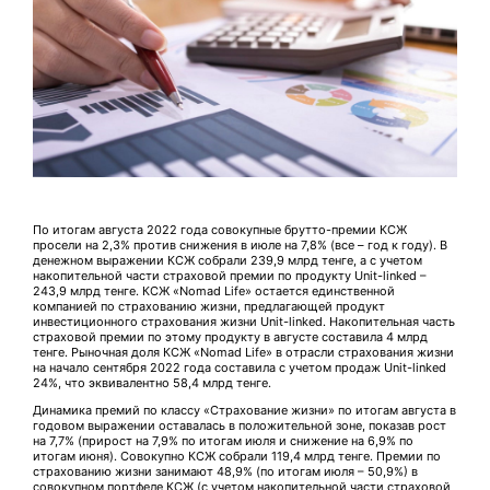
По итогам августа 2022 года совокупные брутто-премии КСЖ
просели на 2,3% против снижения в июле на 7,8% (все – год к году). В
денежном выражении КСЖ собрали 239,9 млрд тенге, а с учетом
накопительной части страховой премии по продукту Unit-linked –
243,9 млрд тенге. КСЖ «Nomad Life» остается единственной
компанией по страхованию жизни, предлагающей продукт
инвестиционного страхования жизни Unit-linked. Накопительная часть
страховой премии по этому продукту в августе составила 4 млрд
тенге. Рыночная доля КСЖ «Nomad Life» в отрасли страхования жизни
на начало сентября 2022 года составила с учетом продаж Unit-linked
24%, что эквивалентно 58,4 млрд тенге.
Динамика премий по классу «Страхование жизни» по итогам августа в
годовом выражении оставалась в положительной зоне, показав рост
на 7,7% (прирост на 7,9% по итогам июля и снижение на 6,9% по
итогам июня). Совокупно КСЖ собрали 119,4 млрд тенге. Премии по
страхованию жизни занимают 48,9% (по итогам июля – 50,9%) в
совокупном портфеле КСЖ (с учетом накопительной части страховой