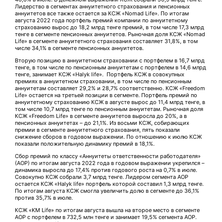
Лидерство в сегментах аннуитетного страхования и пенсионных
аннуитетов все также остается за КСЖ «Nomad Life». По итогам
августа 2022 года портфель премий компании по аннуитетному
страхованию вырос до 18,2 млрд тенге премий, в том числе 17,3 млрд
тенге в сегменте пенсионных аннуитетов. Рыночная доля КСЖ «Nomad
Life» в сегменте аннуитетного страхования составляет 31,8%, в том
числе 34,1% в сегменте пенсионных аннуитетов.
Вторую позицию в аннуитетном страховании с портфелем в 16,7 млрд
тенге, в том числе по пенсионным аннуитетам с портфелем в 14,6 млрд
тенге, занимает КСЖ «Halyk life». Портфель КСЖ в совокупных
премиях в аннуитетном страховании, в том числе по пенсионным
аннуитетам составляет 29,2% и 28,7% соответственно. КСЖ «Freedom
Life» остается на третьей позиции в сегменте. Портфель премий по
аннуитетному страхованию КСЖ в августе вырос до 11,4 млрд тенге, в
том числе 10,7 млрд тенге по пенсионным аннуитетам. Рыночная доля
КСЖ «Freedom Life» в сегменте аннуитетов выросла до 20%, а в
пенсионных аннуитетах – до 21,1%. Из восьми КСЖ, собирающих
премии в сегменте аннуитетного страхования, пять показали
снижение сборов в годовом выражении. По отношению к июлю КСЖ
показали положительную динамику премий в 18,1%.
Сбор премий по классу «Аннуитеты ответственности работодателя»
(АОР) по итогам августа 2022 года в годовом выражении укрепился –
динамика выросла до 17,4% против годового роста на 0,7% в июле.
Совокупно КСЖ собрали 3,7 млрд тенге. Лидером сегмента АОР
остается КСЖ «Halyk life» портфель которой составил 1,3 млрд тенге.
По итогам августа КСЖ смогла увеличить долю в сегменте до 36,1%
против 35,7% в июле.
КСЖ «KM Life» по итогам августа вышла на второе место в сегменте
АОР с портфелем в 732,5 млн тенге и занимает 19,5% сегмента АОР.