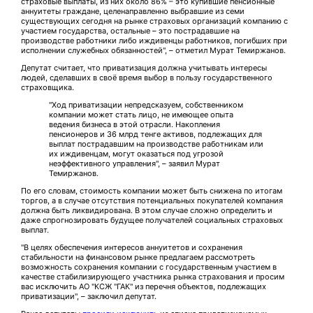
страховые выплаты, из них около 86% – это купившие пенсионные
аннуитеты граждане, целенаправленно выбравшие из семи
существующих сегодня на рынке страховых организаций компанию с
участием государства, остальные – это пострадавшие на
производстве работники либо иждивенцы работников, погибших при
исполнении служебных обязанностей", – отметил Мурат Темиржанов.
Депутат считает, что приватизация должна учитывать интересы
людей, сделавших в своё время выбор в пользу государственного
страховщика.
"Ход приватизации непредсказуем, собственником
компании может стать лицо, не имеющее опыта
ведения бизнеса в этой отрасли. Накопления
пенсионеров и 36 млрд тенге активов, подлежащих для
выплат пострадавшим на производстве работникам или
их иждивенцам, могут оказаться под угрозой
неэффективного управления", – заявил Мурат
Темиржанов.
По его словам, стоимость компании может быть снижена по итогам
торгов, а в случае отсутствия потенциальных покупателей компания
должна быть ликвидирована. В этом случае сложно определить и
даже спрогнозировать будущее получателей социальных страховых
выплат.
"В целях обеспечения интересов аннуитетов и сохранения
стабильности на финансовом рынке предлагаем рассмотреть
возможность сохранения компании с государственным участием в
качестве стабилизирующего участника рынка страхования и просим
вас исключить АО "КСЖ "ГАК" из перечня объектов, подлежащих
приватизации", – заключил депутат.