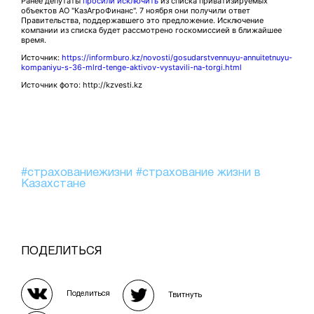
Ранее депутаты
просили исключить
из списка приватизируемых
объектов АО "КазАгроФинанс". 7 ноября они получили ответ
Правительства, поддержавшего это предложение. Исключение
компании из списка будет рассмотрено госкомиссией в ближайшее
время.
Источник:
https://informburo.kz/novosti/gosudarstvennuyu-annuitetnuyu-
kompaniyu-s-36-mlrd-tenge-aktivov-vystavili-na-torgi.html
Источник фото: http://kzvesti.kz
#страхованиежизни
#страхование жизни в
Казахстане
ПОДЕЛИТЬСЯ
Поделиться
Твитнуть