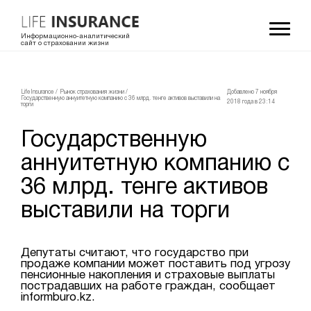
Информационно-аналитический
сайт о страховании жизни
LifeInsurance
/
Рынок страхования жизни
/
Добавлено 7 ноября
Государственную аннуитетную компанию с 36 млрд. тенге активов выставили на
2018 года в 23:14
торги
Государственную
аннуитетную компанию с
36 млрд. тенге активов
выставили на торги
Депутаты считают, что государство при
продаже компании может поставить под угрозу
пенсионные накопления и страховые выплаты
пострадавших на работе граждан, сообщает
informburo.kz.