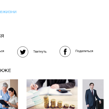
иежизни
СЯ
Поделиться
ься
Твитнуть
АКЖЕ