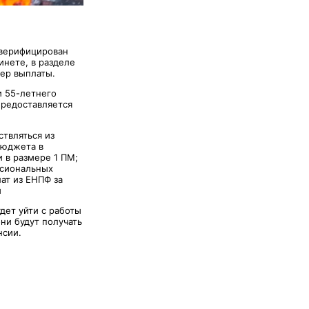
 верифицирован
нете, в разделе
ер выплаты.
и 55-летнего
предоставляется
ствляться из
бюджета в
 в размере 1 ПМ;
ссиональных
ат из ЕНПФ за
й
дет уйти с работы
ни будут получать
нсии.