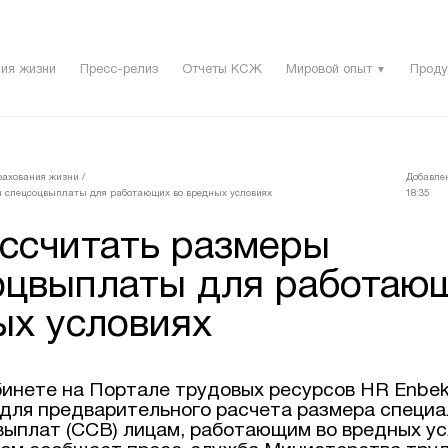
ия жизни
Пресс-релиз
Отчеты КСЖ
Мировой опыт
Проду
▼
рахования жизни
/
Добавлен
 спецсоцвыплаты для работающих во вредных условиях
18:35
ассчитать размеры
оцвыплаты для работаю
ых условиях
бинете на Портале трудовых ресурсов HR Enbe
 для предварительного расчета размера специ
выплат (ССВ) лицам, работающим во вредных ус