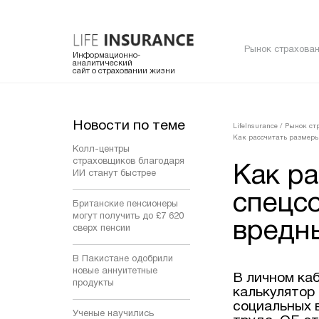
Рынок страхован
Информационно-
аналитический
сайт о страховании жизни
Новости по теме
LifeInsurance
/
Рынок ст
Как рассчитать размеры
Колл-центры
страховщиков благодаря
Как р
ИИ станут быстрее
спецс
Британские пенсионеры
могут получить до £7 620
вредн
сверх пенсии
В Пакистане одобрили
новые аннуитетные
В личном ка
продукты
калькулятор
социальных 
Ученые научились