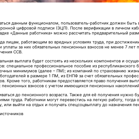
аться данным функционалом, пользователь-работник должен быть
ронной цифровой подписи (ЭЦП). После верификации в личном каби
ладке «Данные работника» можно рассчитать предварительный разм
года лицам, работающим во вредных условиях труда, при достижени
и уплаты за них обязательных пенсионных взносов не менее 7 лет 
чения ССВ.
альная выплата будет состоять из нескольких компонентов и осуще
ов: специальное профессиональное пособие из республиканского 
очных минимумов (далее – ПМ); из компаний по страхованию жизни
аботодателей в размере 1 ПМ, из ЕНПФ за счет обязательных профе
ов. Кроме того, работникам предоставляется право получения выпл
х пенсионных взносов с учетом имеющихся пенсионных накоплени
ваться до пенсионного возраста. Также для её получения нужно бу
ями труда. Работники могут перевестись на легкую работу, тогда о
у, или выйти на отдых и получать спецсоцвыплату до назначения пе
 источников