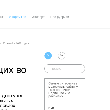
кт
#Happy Life
Эксперт
Все рубрики
о 25 декабря 2023 года в
ru
kz
щих во
Самые интересные
материалы сайта у
тебя на почте!
Подпишись на
k доступен
рассылку.
альных
ловиях
Имя