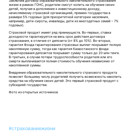
Заключив договор образовательного накопительного страхования
жизни в рамках ГОНС, родители смогут копить на обучение своих
детей, получая в дополнение к инвестиционному доходу,
начисляемому страховой организацией, премию государства в
размере 5% годовых (для приоритетной категории населения,
например, дети-сироты, инвалиды, дети из многодетных семей – 7%
годовых).
Страховой продукт имеет ряд преимуществ. Во-первых, ставка
доходности гарантируется на весь срок действия договора
страхования, в отличие от депозита (от 8% до 10%). Во-вторых,
гарантия Фонда гарантирования страховых выплат покрывает полную
накопленную сумму, тогда как гарантия Казахстанского фонда
гарантирования депозитов покрывает сумму только до 20 млн тенге.
В-третьих, в случае потери трудоспособности родителя или его
смерти выплачивается полная стоимость обучения независимо от
накопленной суммы.
Внедрение образовательного накопительного страхового продукта
позволит большему числу родителей получить возможность накопить
средства на обучение своих детей. Это первый страховой продукт с
субсидией государства.
Фото из открытых источников
#страхованиежизни