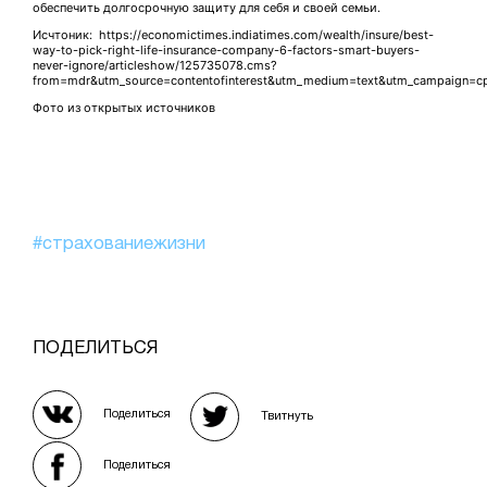
обеспечить долгосрочную защиту для себя и своей семьи.
Исчтоник: https://economictimes.indiatimes.com/wealth/insure/best-
way-to-pick-right-life-insurance-company-6-factors-smart-buyers-
never-ignore/articleshow/125735078.cms?
from=mdr&utm_source=contentofinterest&utm_medium=text&utm_campaign=c
Фото из открытых источников
#страхованиежизни
ПОДЕЛИТЬСЯ
Поделиться
Твитнуть
Поделиться