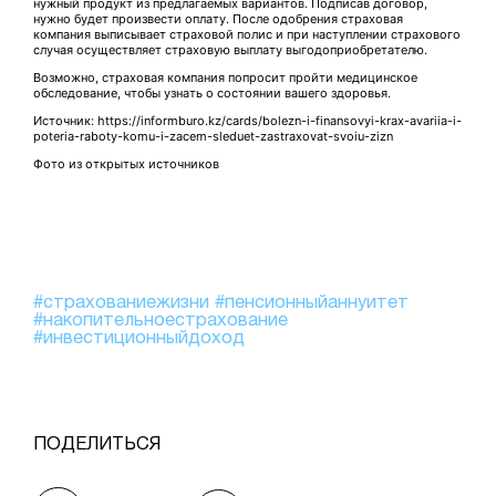
нужный продукт из предлагаемых вариантов. Подписав договор,
нужно будет произвести оплату. После одобрения страховая
компания выписывает страховой полис и при наступлении страхового
случая осуществляет страховую выплату выгодоприобретателю.
Возможно, страховая компания попросит пройти медицинское
обследование, чтобы узнать о состоянии вашего здоровья.
Источник: https://informburo.kz/cards/bolezn-i-finansovyi-krax-avariia-i-
poteria-raboty-komu-i-zacem-sleduet-zastraxovat-svoiu-zizn
Фото из открытых источников
#страхованиежизни
#пенсионныйаннуитет
#накопительноестрахование
#инвестиционныйдоход
ПОДЕЛИТЬСЯ