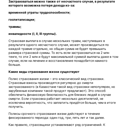
Застраховаться можно также от несчастного случая, в результате
которого возможна потеря дохода из-за:
временной утраты трудоспособности;
госпитализации;
травмы;
инвалидности (I, II, III группы).
Страховая выплата в случае нескольких травм, наступивших в
результате одного несчастного случая, может производиться по
каждой травме отдельно, но общая сумма не будет превышать
размера страховой суммы. То есть если застраховаться на 2 млн
тенге, то эти 2 млн и будут максимальной суммой выплаты даже в том
случае, если на лечение и восстановление понадобится намного
больше.
Какие виды страхования жизни существуют
Полис страхования жизни – это классический вид страховки.
Страховые взносы производятся регулярно до смерти
застрахованного (в Казахстане такой вид страховки непопулярен, но
зарубежные компании такой продукт предлагают). Это способ
обеспечить финансовую безопасность для близких людей в случае
смерти. Если страховка работает несколько десятилетий, не
исключена вероятность, что заплатить придётся больше, чем в итоге
получить.
Полисы срочного страхования жизни действуют в течение
фиксированного периода: один год, три, пять лет и так далее.
Как правило, страховщики устанавливают ряд ограничений. К