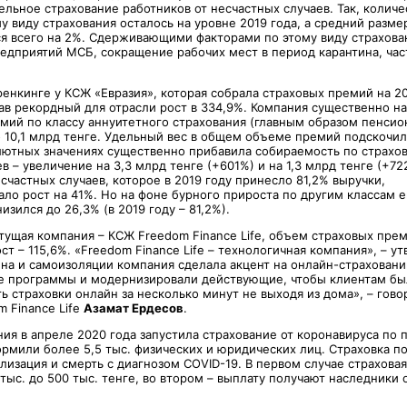
ельное страхование работников от несчастных случаев. Так, колич
у виду страхования осталось на уровне 2019 года, а средний разме
я всего на 2%. Сдерживающими факторами по этому виду страхова
редприятий МСБ, сокращение рабочих мест в период карантина, ча
ренкинге у КСЖ «Евразия», которая собрала страховых премий на 20
в рекордный для отрасли рост в 334,9%. Компания существенно н
мий по классу аннуитетного страхования (главным образом пенсио
о 10,1 млрд тенге. Удельный вес в общем объеме премий подскочил 
олютных значениях существенно прибавила собираемость по страхо
в – увеличение на 3,3 млрд тенге (+601%) и на 1,3 млрд тенге (+72
счастных случаев, которое в 2019 году принесло 81,2% выручки,
ло рост на 41%. Но на фоне бурного прироста по другим классам е
зился до 26,3% (в 2019 году – 81,2%).
тущая компания – КСЖ Freedom Finance Life, объем страховых прем
ст – 115,6%. «Freedom Finance Life – технологичная компания», – у
ина и самоизоляции компания сделала акцент на онлайн-страхован
е программы и модернизировали действующие, чтобы клиентам бы
 страховки онлайн за несколько минут не выходя из дома», – гово
 Finance Life
Азамат Ердесов
.
ния в апреле 2020 года запустила страхование от коронавируса по
ормили более 5,5 тыс. физических и юридических лиц. Страховка п
тализация и смерть с диагнозом COVID-19. В первом случае страхова
 тыс. до 500 тыс. тенге, во втором – выплату получают наследники 