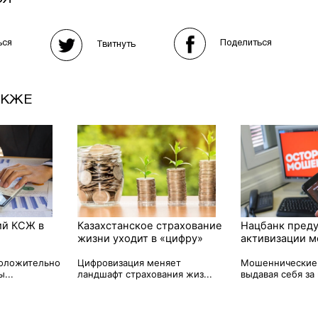
Поделиться
ься
Твитнуть
АКЖЕ
ий КСЖ в
Казахстанское страхование
Нацбанк пред
жизни уходит в «цифру»
активизации 
положительно
Цифровизация меняет
Мошеннические 
...
ландшафт страхования жиз...
выдавая себя за 