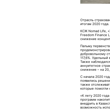
Отрасль страхова
итогам 2020 года
КСЖ Nomad Life, «
Freedom Finance L
снижение концентр
Пальму первенства
продемонстрирова
добровольному ст
117,6%. Удельный 
Также наблюдался 
аннуитетное страх
снижение – на 20,
С начала 2020 го
появились решени
также отслеживать
которые помогли 
«К лету 2020 год
программ накопит
внедрить в Казах
возможность испо