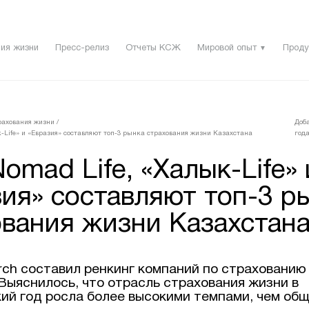
ия жизни
Пресс-релиз
Отчеты КСЖ
Мировой опыт
Проду
▼
рахования жизни
/
Доба
-Life» и «Евразия» составляют топ-3 рынка страхования жизни Казахстана
года
mad Life, «Халык-Life» 
ия» составляют топ-3 р
ования жизни Казахстан
arch составил ренкинг компаний по страхованию
 Выяснилось, что отрасль страхования жизни в
ий год росла более высокими темпами, чем об