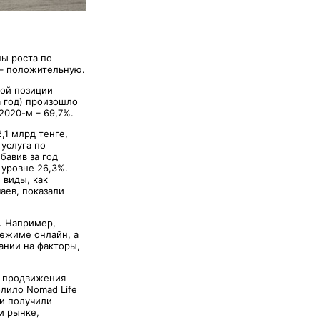
пы роста по
 – положительную.
ной позиции
а год) произошло
 2020-м – 69,7%.
,1 млрд тенге,
услуга по
бавив за год
 уровне 26,3%.
 виды, как
аев, показали
. Например,
режиме онлайн, а
ании на факторы,
и продвижения
олило Nomad Life
ии получили
м рынке,