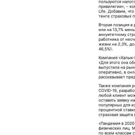
пользуются налог
привилегии», – к
Life. Добавим, чт
тенге страховых 
Вторая позиция в 
или на 13,7% мен
аннуитетному стра
работника от нес
жизни на 2,3%, д
46,5%).
Компания «Халык-L
«Для этого она о
выпустила на рын
оперативно, в онл
рассказывает пре
Также компания р
COVID-19, разраб
любой клиент мож
оставить заявку 
популярных для к
процентной ставк
страховая защита 
«Пандемия в 2020
физических лиц. 
по всем классам 