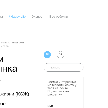
кт
#Happy Life
Эксперт
Все рубрики
влено 10 ноября 2021
 в 06:59
ru
kz
и
ынка
а
Самые интересные
материалы сайта у
тебя на почте!
Подпишись на
 жизни (КСЖ)
рассылку.
щее
Имя