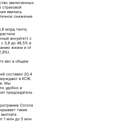
ество заключенных
р страховой
ния явились
стичное снижение
,8 млрд тенге,
арастила
нный аннуитет) с
с 3,8 до 48,5% в
ванию жизни и от
2,8%).
го вес в общем
ий составил 20,4
тверждают в КСЖ.
ии. Мы
ло удобно и
рит председатель
 программе Corona
окрывает такие
я выплата
от 1 млн до 5 млн