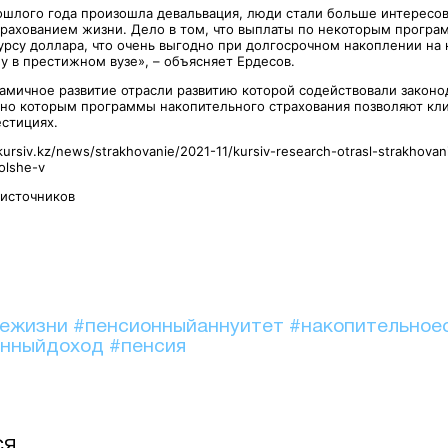
рошлого года произошла девальвация, люди стали больше интересов
рахованием жизни. Дело в том, что выплаты по некоторым програ
курсу доллара, что очень выгодно при долгосрочном накоплении на
у в престижном вузе», – объясняет Ердесов.
амичное развитие отрасли развитию которой содействовали закон
сно которым программы накопительного страхования позволяют кл
естициях.
kursiv.kz/news/strakhovanie/2021-11/kursiv-research-otrasl-strakhovani
olshe-v
 источников
иежизни
#пенсионныйаннуитет
#накопительное
онныйдоход
#пенсия
СЯ