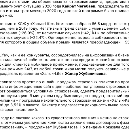
овыми льготами, им обес­печивается страховая защита, предоставл
омментирует ситуацию 2020 года
Кайрат Чегебаев
, председатель 
о по итогам трех месяцев 2020 года по этой программе было привл
премий.
ренкинге КСЖ у «Халык-Life». Компания собрала 66,5 млрд тенге с
ьше, чем в 2019 году. Негативный тренд связан с уменьшением соб
хованию (–26,9%), от несчастных случаев (–42,1%) и по обязатель
частных случаев (–22,4%). Одновременно выросла собираемость по
оля которого в общем объеме премий является преобладающей – 55,
ife», как и ее конкуренты, сосредоточилась на цифровизации бизн
бновила личный кабинет клиента и первая среди компаний по стра
ок для клиентов мобильное приложение, предназначенное для того
айн-режиме 24/7, из любой точки мира могли получать сервисные у
дседатель правления «Халык-Life»
Жанар Жубаниязова
.
еализовала проект по онлайн-продажам страховых полисов по прог
отала информационные сайты для на­иболее популярных страховых п
ет ознакомиться условиями страхования, сделать предварительный
на консультацию. В минувшем году был запущен продукт, ставший о
омпании – программа накопительного страхования жизни «Халык-Ка
ой до 3,52% в валюте. Клиенту предлагается доходность выше валю
на срок накоп­лений.
 году не оказала какого-то существенного влияния именно на стра
Мы отмечаем увеличение количества заключенных договоров с физ
страхования», – продолжает Жубаниязова. Но пандемия оказала с