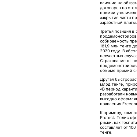
влияние на обязат
договоров по этом
премии увеличилс
закрытие части п
заработной платы.
Третья позиция в 
продемонстрирова
собираемость пре
181,9 млн тенге д
2020 году. В абс
несчастных случае
Страхование от не
продемонстрирова
объеме премий сни
Другая быстрорас
млрд тенге, приро
«В период карант
разработали новы
выгодно оформлять
правления Freedom
К примеру, компа
Protect. Полис оф
риски, как гос­пи
составляет от 100
тенге.