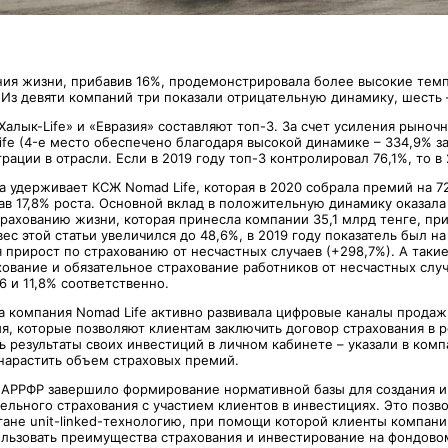
ния жизни, прибавив 16%, продемонстрировала более высокие тем
. Из девяти компаний три показали отрицательную динамику, шесть
Халык-Life» и «Евразия» составляют топ-3. За счет усиления рыноч
ife (4-е место обеспечено благодаря высокой динамике – 334,9% з
ации в отрасли. Если в 2019 году топ-3 контролировал 76,1%, то в
 удерживает КСЖ Nomad Life, которая в 2020 собрала премий на 72
в 17,8% роста. Основной вклад в положительную динамику оказала 
рахованию жизни, которая принесла компании 35,1 млрд тенге, при
вес этой статьи увеличился до 48,6%, в 2019 году показатель был на
прирост по страхованию от несчастных случаев (+298,7%). А такие
ование и обязательное страхование работников от несчастных случ
6 и 11,8% соответственно.
да компания Nomad Life активно развивала цифровые каналы продаж
я, которые позволяют клиентам заключить договор страхования в 
 результаты своих инвестиций в личном кабинете – указали в комп
нарастить объем страховых премий.
а АРРФР завершило формирование нормативной базы для создания 
ельного страхования с участием клиентов в инвестициях. Это позв
стане unit-linked-технологию, при помощи которой клиенты компан
льзовать преимущества страхования и инвестирование на фондово