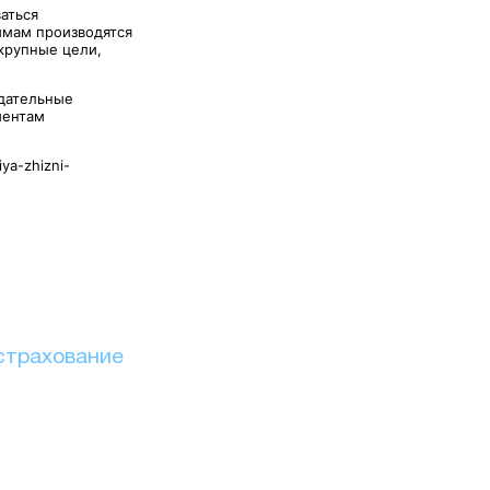
аться
ммам производятся
 крупные цели,
одательные
иентам
ya-zhizni-
страхование