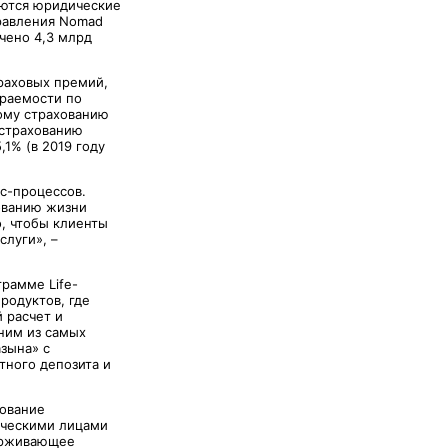
яются юридические
правления Nomad
ечено 4,3 млрд
траховых премий,
ираемости по
ному страхованию
 страхованию
1% (в 2019 году
ес-процессов.
хованию жизни
, чтобы клиенты
слуги», –
рамме Life-
родуктов, где
 расчет и
дним из самых
зына» с
тного депозита и
хование
ическими лицами
держивающее