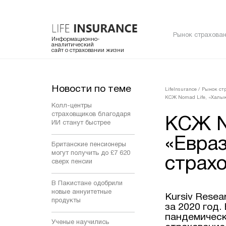
Рынок страхован
Информационно-
аналитический
сайт о страховании жизни
Новости по теме
LifeInsurance
/
Рынок ст
КСЖ Nomad Life, «Халык
Колл-центры
страховщиков благодаря
КСЖ No
ИИ станут быстрее
«Евраз
Британские пенсионеры
могут получить до £7 620
страх
сверх пенсии
В Пакистане одобрили
новые аннуитетные
Kursiv Rese
продукты
за 2020 год.
пандемическ
Ученые научились