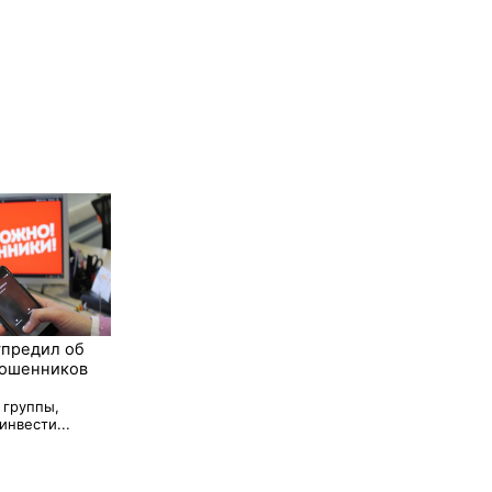
упредил об
мошенников
группы,
инвести...