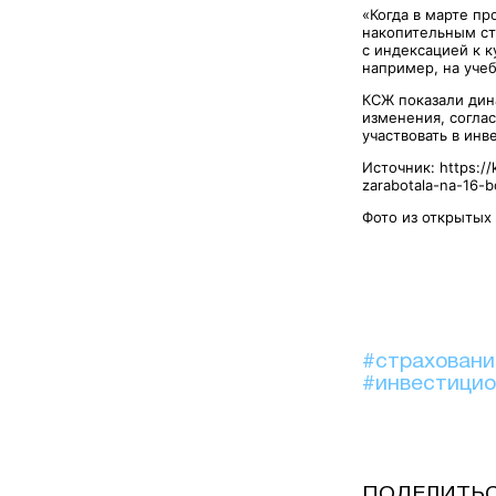
«Когда в марте п
накопительным ст
с индексацией к 
например, на учеб
КСЖ показали дин
изменения, согла
участвовать в инв
Источник: https://
zarabotala-na-16-b
Фото из открытых
#страхован
#инвестици
ПОДЕЛИТЬ