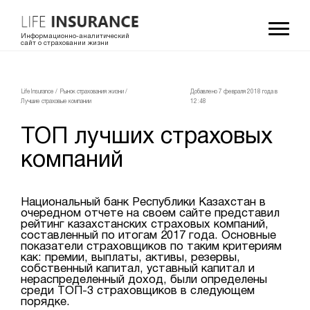
Информационно-аналитический
сайт о страховании жизни
LifeInsurance
/
Рынок страхования жизни
/
Добавлено 7 февраля 2018 года в
Лучшие страховые компании
12:48
ТОП лучших страховых
компаний
Национальный банк Республики Казахстан в
очередном отчете на своем сайте представил
рейтинг казахстанских страховых компаний,
составленный по итогам 2017 года. Основные
показатели страховщиков по таким критериям
как: премии, выплаты, активы, резервы,
собственный капитал, уставный капитал и
нераспределенный доход, были определены
среди ТОП-3 страховщиков в следующем
порядке.