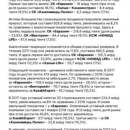
Первые три места заняли:
СК
«Евразия»
– 16 млрд тенге (при этом
доля рынка составила 18,1%),
«Халык – Казахинстрах»
– 8,4 млрд
тенге (9,5%) и
СК «Казкоммерц-Полис»
– 6,2 млрд тенге (7,1%).
Активы большинства страховщиков продемонстрировали уверенный
прирост, который составил 926,6 млрд тенге, увеличившись на 8,2%
по сравнению с аналогичным показателем прошлого года. Здесь в
тройку лидеров вошли:
СК «Евразия»
– 218,6 млрд тенге (доля рынка
– 23,6%),
СК «Виктория»
– 84,4 млрд тенге (9,1%),
КСЖ «НОМАД
LIFE»
– 67,4 млрд тенге (7,3%).
Аналогичная тенденция сохраняется в объеме страховых резервов. В
течение 2017 года они увеличились на 11,6%, составив 460,5 млрд
тенге. И здесь первое место досталось
СК «Евразия»
– 105,3 млрд
тенге (доля рынка – 22,9%), далее следуют
КСЖ «НОМАД LIFE»
– 56,8
млрд тенге (12,3%) и
«Халык-Life»
– 50,7 млрд тенге (11%).
Следующий показатель – динамика собственного капитала. В 2017
году он достиг почти 413 млрд тенге. По сравнению с 2016 годом
показатель увеличился на небольшие 2,7%. Первое место вновь
за
«Евразией»
– 109,4 млрд тенге (доля рынка – 26,5%), второе –
осталось за
«Викторией»
– 76,7 млрд тенге (18,6%) и третье место
закрепилось за
KazakhExport
– 42,1 млрд тенге (10,2%).
В 2017 году уставный капитал 32 страховщиков составил 224,4 млрд
тенге, увеличившись на 8% по сравнению с 2016 годом. И снова
наилучший показатель – у
«Евразии»
. Оплаченный уставный капитал
компании составил на 1 января 2018 года 91,6 млрд тенге, доля рынка
при этом достигла 40,8%, второе место закрепилось
за
KazakhExport
– 37,1 млрд тенге (16,5%), третье место – за
СК
«Казкоммерц-Полис»
– 22,8 млрд тенге (10,2%).
И, наконец, доходность компаний. Согласно статистике за 2017 год,