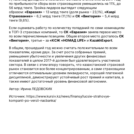
по прибыльности сборы всех страховщиков уменьшились на 11%, до
56 млрд тенге. Тройка лидеров выглядит следующим
образом:
«Евразия»
– 13 млрд тенге (доля рынка – 23,1%),
«Kaspi
Страхование»
– 6,2 млрд тенге (11,1%) и
СК «Виктория»
– 5,4 млрд
тенге (9,6%).
Если оценивать работу по количеству попаданий по семи номинациям
в ТОП-3 страховых компаний, то
СК «Евразия»
заняла первое место
по всем перечисленным позициям. Общее второе место досталось
СК
«Виктория»
, третье – за
«КСЖ «НОМАД LIFE»
и
KazakhExport
.
В общем, прошедший год можно считать положительным по всем
показателям, кроме двух. За счет роста собранных премий,
уменьшения убыточности и увеличения других финансовых
показателей в целом 2017-й должен был удовлетворить участников
сектора. В связи с этим впору говорить, что казахстанский страховой
рынок становится все более концентрированным, а сами страховщики
отличаются оптимальным уровнем ликвидности, хорошей платежной
дисциплиной, демонстрируют устойчивый рост премий и капитала, а
также имеют достаточный уровень финансовой автономии.
Автор: Ирина ЛЕДОВСКИХ
Источник: https://www.kursiv.kz/news/finansy/lucsie-strahovye-
kompanii-po-versii-nacbanka/