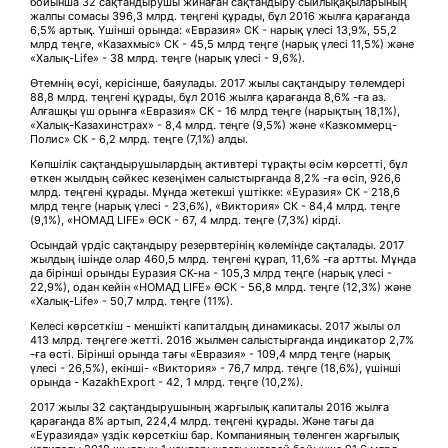
бойынша 32 сақтандырушы жинаған сақтандыру сыйлықақыларының
жалпы сомасы 396,3 млрд. теңгені құрады, бұл 2016 жылға қарағанда
6,5% артық. Үшінші орында: «Евразия» СК - нарық үлесі 13,9%, 55,2
млрд теңге, «Казахмыс» СК - 45,5 млрд теңге (нарық үлесі 11,5%) және
«Халық-Life» - 38 млрд. теңге (нарық үлесі - 9,6%).
Өтемнің өсуі, керісінше, баяулады. 2017 жылы сақтандыру төлемдері
88,8 млрд. теңгені құрады, бұл 2016 жылға қарағанда 8,6% -ға аз.
Алғашқы үш орынға «Евразия» СК - 16 млрд теңге (нарықтың 18,1%),
«Халық-Казахинстрах» - 8,4 млрд. теңге (9,5%) және «Казкоммерц-
Полис» СК - 6,2 млрд. теңге (7,1%) алды.
Көпшілік сақтандырушылардың активтері тұрақты өсім көрсетті, бұл
өткен жылдың сәйкес кезеңімен салыстырғанда 8,2% -ға өсіп, 926,6
млрд. теңгені құрады. Мұнда жетекші үштікке: «Еуразия» СК - 218,6
млрд теңге (нарық үлесі - 23,6%), «Виктория» СК - 84,4 млрд. теңге
(9,1%), «НОМАД LIFE» ӨСК - 67, 4 млрд. теңге (7,3%) кірді.
Осындай үрдіс сақтандыру резервтерінің көлемінде сақталады. 2017
жылдың ішінде олар 460,5 млрд. теңгені құрап, 11,6% -ға артты. Мұнда
да бірінші орынды Еуразия СК-на - 105,3 млрд теңге (нарық үлесі -
22,9%), одан кейін «НОМАД LIFE» ӨСК - 56,8 млрд. теңге (12,3%) және
«Халық-Life» - 50,7 млрд. теңге (11%).
Келесі көрсеткіш - меншікті капиталдың динамикасы. 2017 жылы ол
413 млрд. теңгеге жетті. 2016 жылмен салыстырғанда индикатор 2,7%
-ға өсті. Бірінші орында тағы «Евразия» - 109,4 млрд теңге (нарық
үлесі - 26,5%), екінші- «Виктория» - 76,7 млрд. теңге (18,6%), үшінші
орында - KazakhExport - 42, 1 млрд. теңге (10,2%).
2017 жылы 32 сақтандырушының жарғылық капиталы 2016 жылға
қарағанда 8% артып, 224,4 млрд. теңгені құрады. Және тағы да
«Еуразияда» үздік көрсеткіш бар. Компанияның төленген жарғылық