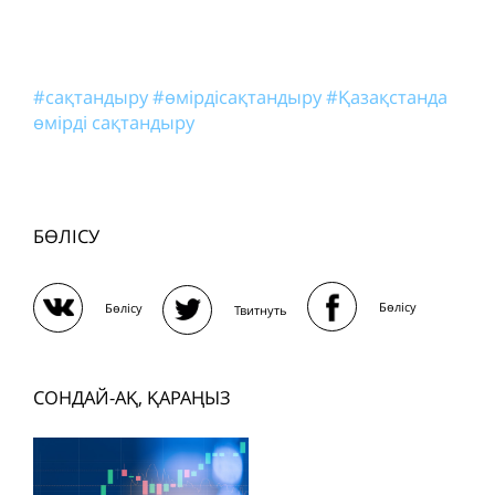
#сақтандыру
#өмірдісақтандыру
#Қазақстанда
өмірді сақтандыру
БӨЛІСУ
Бөлісу
Бөлісу
Твитнуть
СОНДАЙ-АҚ, ҚАРАҢЫЗ