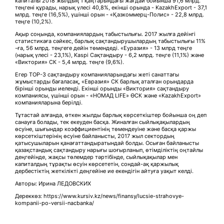
капиталы 2018 жылдың 1 қаңтарындағы жағдай бойынша 91,6 млрд.
теңгені құрады, нарық үлесі 40,8%, екінші орында - KazakhExport - 37,1
млрд. теңге (16,5%), үшінші орын - «Қазкоммерц-Полис» - 22,8 млрд.
теңге (10,2%).
Ақыр соңында, компаниялардың табыстылығы. 2017 жылға дейінгі
статистикаға сәйкес, барлық сақтандырушылардың табыстылығы 11%
-ға, 56 млрд. теңгеге дейін төмендеді. «Еуразия» - 13 млрд теңге
(нарық үлесі - 23,1%), Kaspi Сақтандыру - 6,2 млрд. теңге (11,1%) және
«Виктория» CК - 5,4 млрд. теңге (9,6%).
Егер TOP-3 сақтандыру компанияларындағы жеті санаттағы
жұмыстарды бағаласақ, «Евразия» СК барлық аталған орындарда
бірінші орынды иеленді. Екінші орынды «Виктория» сақтандыру
компаниясы, үшінші орын - «НОМАД LIFE» ӨСК және «KazakhExport»
компанияларына берілді.
Тұтастай алғанда, өткен жылды барлық көрсеткіштер бойынша оң деп
санауға болады, тек екеуден басқа. Жиналған сыйлықақылардың
өсуіне, шығындар коэффициентінің төмендеуіне және басқа қаржы
көрсеткіштерінің өсуіне байланысты, 2017 жыл сектордың
қатысушыларын қанағаттандыратындай болды. Осыған байланысты
қазақстандық сақтандыру нарығы шоғырланып, өтімділіктің оңтайлы
деңгейінде, жақсы төлемдер тәртібінде, сыйлықақылар мен
капиталдың тұрақты өсуін көрсететін, сондай-ақ қаржылық
дербестіктің жеткілікті деңгейіне ие екендігін айтуға уақыт келді.
Авторы: Ирина ЛЕДОВСКИХ
Дереккөз: https://www.kursiv.kz/news/finansy/lucsie-strahovye-
kompanii-po-versii-nacbanka/