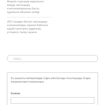
Өмірлік оқиғалар маркетингі
өмірді сақтандыру
компанияларының басты
құралына айналып келеді
2027 жылдан бастап сақтандыру
компаниялары тәуекел бейініне
қарай капиталға қадағалау
үстемесін төлеуі мүмкін
Ең қызықты материалдар сіздің электронды поштаңызда. Біздің
жаңалықтарға жазылыңыз.
Есіміңіз