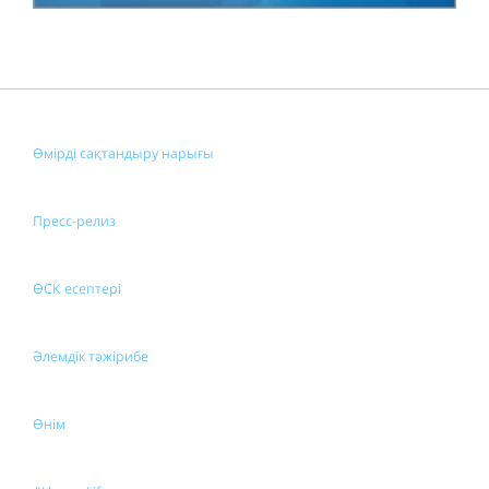
Өмірді сақтандыру нарығы
Пресс-релиз
ӨСК есептері
Әлемдік тәжірибе
Өнім