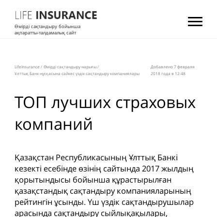
Өмірді сақтандыру бойынша
ақпаратты-талдамалық сайт
LifeInsurance
/
Өмірді сақтандыру нарығы
/
Добавлено 7 февраля
Ұлттық Банк нұсқасына сәйкес үздік сақтандыру компаниялары
2018 года в 12:48
ТОП лучших страховых
компаний
Қазақстан Республикасының Ұлттық Банкі
кезекті есебінде өзінің сайтында 2017 жылдың
қорытындысы бойынша құрастырылған
қазақстандық сақтандыру компанияларының
рейтингін ұсынды. Үш үздік сақтандырушылар
арасында сақтандыру сыйлықақылары,