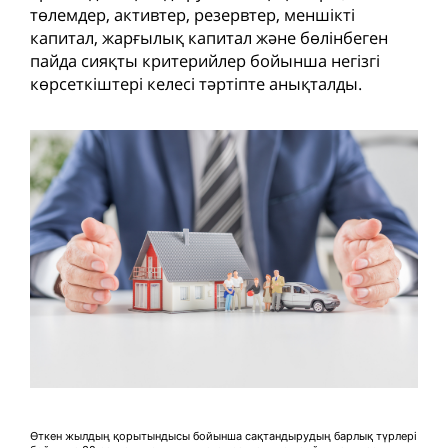
төлемдер, активтер, резервтер, меншікті
капитал, жарғылық капитал және бөлінбеген
пайда сияқты критерийлер бойынша негізгі
көрсеткіштері келесі тәртіпте анықталды.
Өткен жылдың қорытындысы бойынша сақтандырудың барлық түрлері