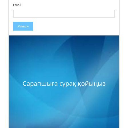
Email
Жазылу
Сарапшыға сұрақ қойыңыз