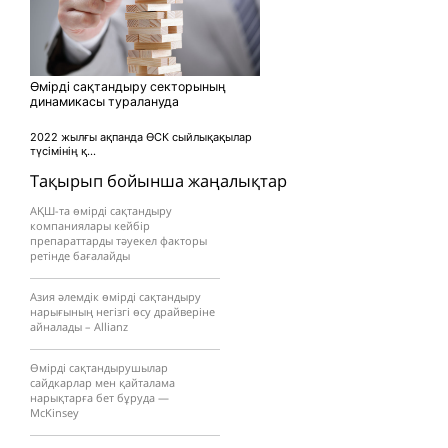
Өмірді сақтандыру секторының
динамикасы туралануда
2022 жылғы ақпанда ӨСК сыйлықақылар
түсімінің қ...
Тақырып бойынша жаңалықтар
АҚШ-та өмірді сақтандыру
компаниялары кейбір
препараттарды тәуекел факторы
ретінде бағалайды
Азия әлемдік өмірді сақтандыру
нарығының негізгі өсу драйверіне
айналады – Allianz
Өмірді сақтандырушылар
сайдкарлар мен қайталама
нарықтарға бет бұруда —
McKinsey