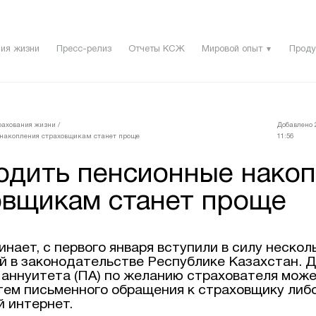
ия жизни
Пресс-релиз
Отчеты КСЖ
Мировой опыт
Проду
▼
рахования жизни
/
Добавлено 
накопления страховщикам станет проще
11:56
одить пенсионные нако
овщикам станет проще
нает, с первого января вступили в силу нескол
й в законодательстве Республике Казахстан. Д
 аннуитета (ПА) по желанию страхователя може
тем письменного обращения к страховщику либ
 интернет.