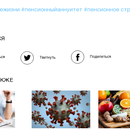
иежизни
#пенсионныйаннуитет
#пенсионное ст
СЯ
Поделиться
ься
Твитнуть
АКЖЕ