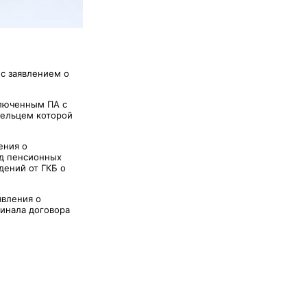
 с заявлением о
ключенным ПА с
дельцем которой
ения о
од пенсионных
дений от ГКБ о
явления о
инала договора