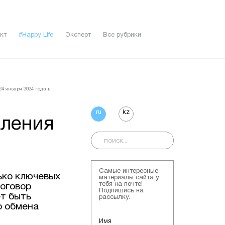
кт
#Happy Life
Эксперт
Все рубрики
24 января 2024 года в
ru
kz
пления
Самые интересные
ько ключевых
материалы сайта у
тебя на почте!
оговор
Подпишись на
т быть
рассылку.
о обмена
Имя