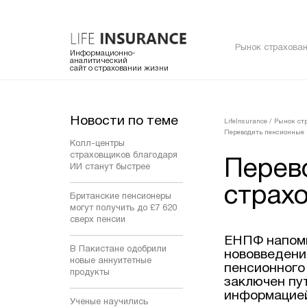
Рынок страхован
Информационно-
аналитический
сайт о страховании жизни
Новости по теме
LifeInsurance
/
Рынок ст
Переводить пенсионные 
Колл-центры
страховщиков благодаря
Перев
ИИ станут быстрее
страх
Британские пенсионеры
могут получить до £7 620
сверх пенсии
ЕНПФ напоми
В Пакистане одобрили
нововведени
новые аннуитетные
пенсионного
продукты
заключен пу
информацией
Ученые научились