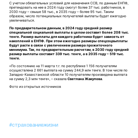
С учетом обязательных условий для назначения ССВ, по данным ЕНПФ,
претендовать на нее в 2024 году смогут более 37 тыс. работников, в
2030 году – свыше 58 тыс., в 2035 году – более 95 тыс. Таким
образом, число потенциальных получателей выплаты будет ежегодно
увеличиваться.
По предварительном данным, в 2024 году средний размер
специальной социальной выплаты в целом составит более 208 тыс.
тенге. Размер выплаты для каждого работника будет зависеть от
накоплений в ЕНПФ. При этом ежегодно размеры спецсоцвыплаты
будут расти в связи с увеличением размера прожиточного
минимума. Так, по предварительным расчетам, в 2030 году средний
размер выплаты составит 339 тыс. тенге, а в 2035 году – 519 тыс.
тенге.
«По состоянию на 11 марта т.г. по республике 1 156 получателям
осуществлена 2 661 выплата на сумму 244,9 млн тенге. В том числе по
Западно-Казахстанской области 10 получателям произведена выплата
на сумму 2,3 млн тенге», – сказала
Светлана Жакупова
.
Фото из открытых источников
#страхованиежизни