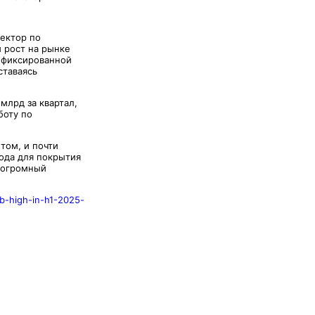
ректор по
й рост на рынке
 фиксированной
ставаясь
млрд за квартал,
боту по
том, и почти
хода для покрытия
я огромный
b-high-in-h1-2025-