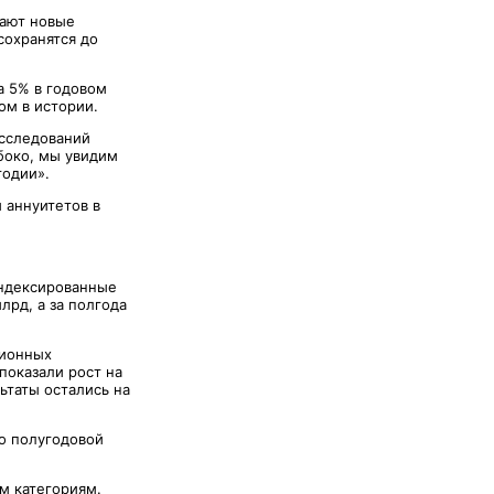
вают новые
сохранятся до
а 5% в годовом
ом в истории.
исследований
убоко, мы увидим
годии».
 аннуитетов в
индексированные
лрд, а за полгода
ционных
показали рост на
льтаты остались на
о полугодовой
м категориям.