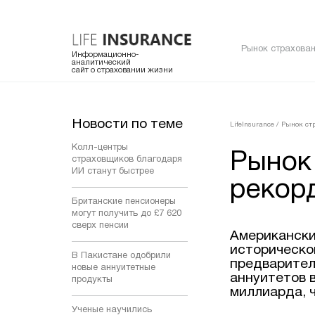
Рынок страхован
Информационно-
аналитический
сайт о страховании жизни
Новости по теме
LifeInsurance
/
Рынок ст
Колл-центры
Рынок
страховщиков благодаря
ИИ станут быстрее
рекор
Британские пенсионеры
могут получить до £7 620
сверх пенсии
Американски
историческо
В Пакистане одобрили
предварител
новые аннуитетные
аннуитетов 
продукты
миллиарда, 
Ученые научились