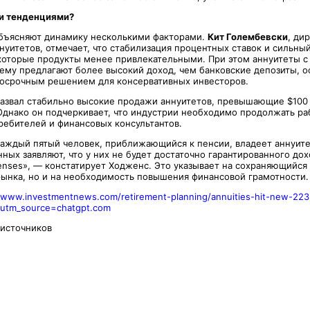
ми тенденциями?
бъясняют динамику несколькими факторами.
Кит Голембевски
, ди
уитетов, отмечает, что стабилизация процентных ставок и сильны
которые продукты менее привлекательными. При этом аннуитеты с
ему предлагают более высокий доход, чем банковские депозиты, о
осрочным решением для консервативных инвесторов.
азвал стабильно высокие продажи аннуитетов, превышающие $100 
Однако он подчеркивает, что индустрии необходимо продолжать ра
ебителей и финансовых консультантов.
каждый пятый человек, приближающийся к пенсии, владеет аннуите
ных заявляют, что у них не будет достаточно гарантированного до
xpenses», — констатирует Ходженс. Это указывает на сохраняющийс
рынка, но и на необходимость повышения финансовой грамотности.
//www.investmentnews.com/retirement-planning/annuities-hit-new-223
?utm_source=chatgpt.com
 источников