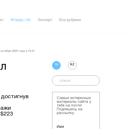
кт
#Happy Life
Эксперт
Все рубрики
октября 2025 года в 16:41
ил
ru
kz
 достигнув
Самые интересные
материалы сайта у
тебя на почте!
дажи
Подпишись на
 $223
рассылку.
Имя