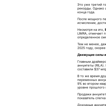
Это уже третий г
рекорды. Однако 
конца года.
После мощного пе
исчислении, дости
Несмотря на это,
LIMRA, отмечает п
определенное смя
Тем не менее, да
2025 году, скорее
Движущие силы и
Главным драйверо
аннуитеты (RILA).
составили $37 мл
В то же время др
переменных аннуит
9% во втором квар
уровне прошлого 
Продажи аннуитет
показатель слегка
Доходные аннуите