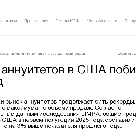
ия жизни
Пресс-релиз
Отчеты КСЖ
Мировой опыт
Проду
▼
рахования жизни
/
Рынок аннуитетов в США побил рекорд
Добавлено 2 
 аннуитетов в США поб
д
й рынок аннуитетов продолжает бить рекорды,
го максимума по объему продаж. Согласно
ьным данным исследования LIMRA, общие про
в США в первом полугодии 2025 года составили
что на 3% выше показателя прошлого года.