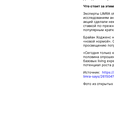
Что стоит за эти
Эксперты LIMRA о
исследованиям анн
акций сделали не
ставкой по-прежн
популярным кратк
Брайан Ходженс н
«новой нормой». 
просвещению потр
«Сегодня только 
половина опрошен
базовых living e
потенциал роста 
Источник:
https:
limra-says/261504
Фото из открытых