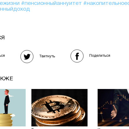
иежизни
#пенсионныйаннуитет
#накопительное
онныйдоход
СЯ
Поделиться
ься
Твитнуть
АКЖЕ