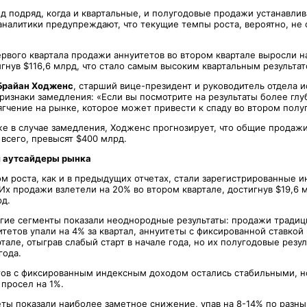
од подряд, когда и квартальные, и полугодовые продажи устанавли
аналитики предупреждают, что текущие темпы роста, вероятно, не 
рвого квартала продажи аннуитетов во втором квартале выросли н
гнув $116,6 млрд, что стало самым высоким квартальным результат
Брайан Ходженс
, старший вице-президент и руководитель отдела 
ризнаки замедления: «Если вы посмотрите на результаты более гл
гчение на рынке, которое может привести к спаду во втором полу
же в случае замедления, Ходженс прогнозирует, что общие продажи
 всего, превысят $400 млрд.
 аутсайдеры рынка
м роста, как и в предыдущих отчетах, стали зарегистрированные 
 Их продажи взлетели на 20% во втором квартале, достигнув $19,6 м
рд.
угие сегменты показали неоднородные результаты: продажи тради
етов упали на 4% за квартал, аннуитеты с фиксированной ставкой 
тале, отыграв слабый старт в начале года, но их полугодовые резу
года.
ов с фиксированным индексным доходом остались стабильными, н
 просел на 1%.
ты показали наиболее заметное снижение, упав на 8-14% по разны