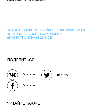
Фото из открытых истоников
#страхованиежизни
#пенсионныйаннуитет
#накопительноестрахование
#инвестиционныйдоход
ПОДЕЛИТЬСЯ
Поделиться
Твитнуть
Поделиться
ЧИТАЙТЕ ТАКЖЕ