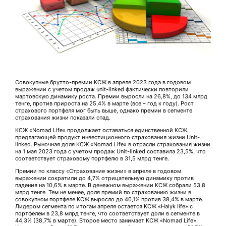
Совокупные брутто-премии КСЖ в апреле 2023 года в годовом
выражении с учетом продаж unit-linked фактически повторили
мартовскую динамику роста. Премии выросли на 26,8%, до 134 млрд
тенге, против прироста на 25,4% в марте (все – год к году). Рост
страхового портфеля мог быть выше, однако премии в сегменте
страхования жизни показали спад.
КСЖ «Nomad Life» продолжает оставаться единственной КСЖ,
предлагающей продукт инвестиционного страхования жизни Unit-
linked. Рыночная доля КСЖ «Nomad Life» в отрасли страхования жизни
на 1 мая 2023 года с учетом продаж Unit-linked составила 23,5%, что
соответствует страховому портфелю в 31,5 млрд тенге.
Премии по классу «Страхование жизни» в апреле в годовом
выражении сократили до 4,7% отрицательную динамику против
падения на 10,6% в марте. В денежном выражении КСЖ собрали 53,8
млрд тенге. Тем не менее, доля премий по страхованию жизни в
совокупном портфеле КСЖ выросло до 40,1% против 38,4% в марте.
Лидером сегмента по итогам апреля остается КСЖ «Halyk life» с
портфелем в 23,8 млрд тенге, что соответствует доли в сегменте в
44,3% (38,7% в марте). Второе место занимает КСЖ «Nomad Life».