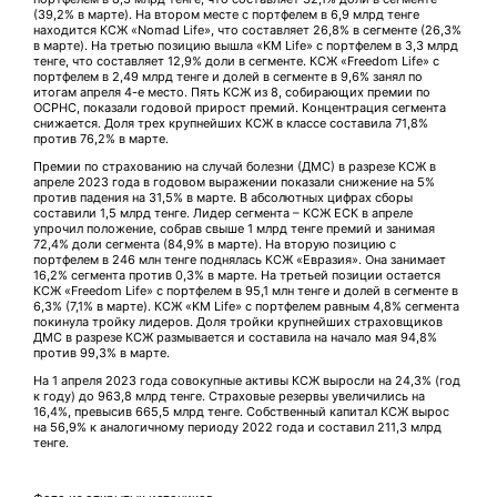
(39,2% в марте). На втором месте с портфелем в 6,9 млрд тенге
находится КСЖ «Nomad Life», что составляет 26,8% в сегменте (26,3%
в марте). На третью позицию вышла «KM Life» с портфелем в 3,3 млрд
тенге, что составляет 12,9% доли в сегменте. КСЖ «Freedom Life» с
портфелем в 2,49 млрд тенге и долей в сегменте в 9,6% занял по
итогам апреля 4-е место. Пять КСЖ из 8, собирающих премии по
ОСРНС, показали годовой прирост премий. Концентрация сегмента
снижается. Доля трех крупнейших КСЖ в классе составила 71,8%
против 76,2% в марте.
Премии по страхованию на случай болезни (ДМС) в разрезе КСЖ в
апреле 2023 года в годовом выражении показали снижение на 5%
против падения на 31,5% в марте. В абсолютных цифрах сборы
составили 1,5 млрд тенге. Лидер сегмента – КСЖ ЕСК в апреле
упрочил положение, собрав свыше 1 млрд тенге премий и занимая
72,4% доли сегмента (84,9% в марте). На вторую позицию с
портфелем в 246 млн тенге поднялась КСЖ «Евразия». Она занимает
16,2% сегмента против 0,3% в марте. На третьей позиции остается
КСЖ «Freedom Life» с портфелем в 95,1 млн тенге и долей в сегменте в
6,3% (7,1% в марте). КСЖ «KM Life» с портфелем равным 4,8% сегмента
покинула тройку лидеров. Доля тройки крупнейших страховщиков
ДМС в разрезе КСЖ размывается и составила на начало мая 94,8%
против 99,3% в марте.
На 1 апреля 2023 года совокупные активы КСЖ выросли на 24,3% (год
к году) до 963,8 млрд тенге. Страховые резервы увеличились на
16,4%, превысив 665,5 млрд тенге. Собственный капитал КСЖ вырос
на 56,9% к аналогичному периоду 2022 года и составил 211,3 млрд
тенге.