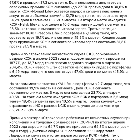
67,6% и превысил 37,3 млрд тенге. Доля пенсионных аннуитетов в
совокупных премиях КСЖ снизилась до 27,9% против доли в 30,6% в
марте. КСЖ «Nomad Life» остается лидером сегмента пенсионных
аннуитетов с объемом премий в 12,79 млрд тенге, что соответствует
34,2% доли в сегменте (33,5% в марте). На втором месте находится
КСЖ «Halyk life» с портфелем в 10,6 млрд тенге и долей в сегменте в
28,5%, которая не выросла по итогам апреля. Третью позицию
занимает КСЖ «Freedom Life» с портфелем в 7,1 млрд тенге, что
соответствует 19,1% доли в сегменте (19,5% в марте). Концентрация
трех крупнейших КСЖ в сегменте по итогам апреля составила 81,8%
против 81,5% в марте.
Премии по страхованию несчастного случая (НС), собираемые в
разрезе КСЖ, в апреле 2023 года в годовом выражении выросли на
197,7%, до 13,7 млрд тенге против годового прироста в марте на
204,4%. КСЖ «Freedom Life» остается на позициях лидера с портфелем
в 6,49 млрд тенге, что соответствует 47,4% доли в сегменте (45,9% в
марте).
На втором месте остается «KM Life» с портфелем в 2,7 млрд тенге, что
составляет 19,9% участия в сегменте. Доля КСЖ в сегменте
постепенно снижается. В марте она составляла 23,7%, в январе –
49,5%. На третьем месте находится КСЖ ЕСК с портфелем в 2,5 млрд
тенге – 18,4% сегмента против 16,5% в марте. Тройка крупнейших
страховщиков НС в разрезе КСЖ снизила участие в сегменте до
85,6%, с 86,1% в марте.
Премии в секторе «Страхование работника от несчастных случаев при
исполнении им трудовых обязанностей» (ОСРНС) по итогам апреля
2023 года выросли на 64,7% против прироста на 64,8% в марте (все –
год к году). Денежные сборы КСЖ составили 25,9 млрд тенге.
Лидером сегмента по итогам апреля остается КСЖ «Halyk life» с
портфелем в 8,3 млрд тенге, что составляет 32,1% доли в сегменте