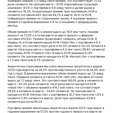
Компания собрала 11,5 млрд тенге премий, что соответствует 21,5%
доли сегмента. На третьем месте – КСЖ «Европейская страховая
компания» (ЕСК) с портфелем в 9,8 млрд тенге и долей рынка в
сегменте в 18,3%. Концентрация премий трех крупнейших КСЖ в
сегменте составила 84% против 84,2% в марте. Из 9-ти КСЖ,
собирающих премии по страхованию жизни, 4 показали прирост
премий в годовом выражении и 8 по отношению к предыдущему
месяцу.
Объем премий по ГОНС в апреле вырос до 16,6 млн тенге, показав
прирост на 73,3% к итогам марте (в марте прирост к февралю
составил 410,6%). Премии продолжают собирать четыре КСЖ. В
лидеры по итогам апреля вышла КСЖ «Halyk life» с портфелем в 8,3
млн тенге, что соответствует доли в 50,3% сегмента (30,3% сегмента в
марте). На второе место с портфелем в 6,4 млн тенге (38,8% сегмента)
спустилась КСЖ «Freedom Life». В марте КСЖ занимала 51,9%
сегмента. На третьем месте находится КСЖ «Nomad Life» с портфелем
в 1,3 млн тенге или 8,2% сегмента.
Аннуитетное страхование без учета пенсионных аннуитетов в апреле
2023 года выросло на 46,5% против мартовского роста на 44,9% (все
год к году). В денежном выражении объем премий вырос до 1,6 млрд
тенге. Лидером сегмента остается КСЖ «KM Life», портфель которой
вырос до 1,1 млрд тенге. Это соответствует 68,6% доли в сегменте (в
марте – 62,4% доли сегмента). На втором месте находится КСЖ
«Halyk life» с объемом премий в 474,7 млн тенге, что соответствует
28,8% в сегменте (в марте – 34,8% сегмента). На третьем месте
находится КСЖ «Nomad Life» с портфелем в 30,7 млн тенге или 1,9% в
сегменте (1,8% сегмента в марте). Доля трех крупнейших КСЖ в
сегменте достигла 99,2%.
Портфель премий пенсионных аннуитетов в апреле 2023 года вырос в
годовом выражении на 57,3% против годового прироста в марте на