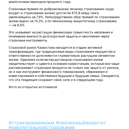
аналогичным периодом прошлого года.
Страховые премии по добровольному личному страхованию (куда
входит и страхование жизни) достигли 675,8 млрд тенге,
увеличившись на 7,9%. Непосредственно сбор премий по страхованию
жизни вырос на 14,3%, а по пенсионному аннуитетному страхованию
— на 8,6%.
Это указывает на растущую финансовую грамотность населения и
понимание важности долгосрочной защиты и накопления через
страховые инструменты.
Страховой рынок Казахстана находится в стадии активной
трансформации, где традиционные виды страхования имущества и
ответственности дополняются стремительно растущим сегментом
жизни. Удвоение количества договоров страхования жизни
свидетельствует о сдвиге в сознании казахстанцев, которые все чаще
рассматривают страховые продукты не только как защиту от рисков,
но и как инструмент финансового планирования, сбережения и
инвестирования в собственное будущее и будущее семьи. Ожидается,
что эта тенденция сохранит свою силу и в следующем году.
Фото из открытых источников
#страхованиежизни
#пенсионныйаннуитет
#накопительноестрахование