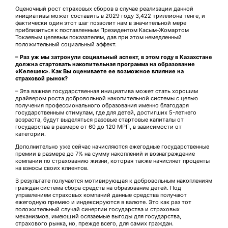
Оценочный рост страховых сборов в случае реализации данной
инициативы может составить в 2029 году 3,422 триллиона тенге, и
фактически один этот шаг поз­волит нам в значительной мере
приблизиться к поставленным Президентом Касым-Жомартом
Токаевым целевым показателям, дав при этом немедленный
положительный социальный эффект.
– Раз уж мы затронули со­циальный аспект, в этом году в Казахстане
должна стартовать накопительная программа на образование
«Келешек». Как Вы оцениваете ее возможное влияние на
страховой рынок?
– Эта важная государственная инициатива может стать хорошим
драйвером роста добровольной накопительной системы с целью
получения профессионального образования именно благодаря
государственным стимулам, где для детей, достигших 5-летнего
возраста, будут выделяться разовые стартовые капиталы от
государства в размере от 60 до 120 МРП, в зависимости от
категории.
Дополнительно уже сейчас начисляются ежегодные государственные
премии в размере до 7% на сумму накоплений и вознаграждение
компании по страхованию жизни, которая также начисляет проценты
на взносы своих клиентов.
В результате получается мотивирующая к добровольным накоплениям
граждан система сбора средств на образование детей. Под
управлением страховых компаний данные средства получают
ежегодную премию и индексируются в валюте. Это как раз тот
положительный случай синергии государства и страховых
механизмов, имеющий осязаемые выгоды для государства,
страхового рынка, но, прежде всего, для самих граждан.