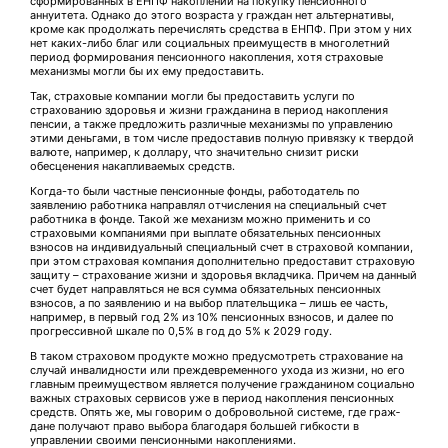
сформированных в ЕНПФ накоплений на покупку пенсионного
аннуитета. Однако до этого возраста у граждан нет альтернативы,
кроме как продолжать перечислять средства в ЕНПФ. При этом у них
нет каких-либо благ или социальных преимуществ в многолетний
период формирования пенсион­ного накопления, хотя страховые
механизмы могли бы их ему предоставить.
Так, страховые компании мог­ли бы предоставить услуги по
страхованию здоровья и жизни гражданина в период накопления
пенсии, а также предложить различные механизмы по управлению
этими деньгами, в том числе предоставив полную привязку к твердой
валюте, например, к доллару, что значительно снизит риски
обесценения накапливаемых средств.
Когда-то были частные пен­сионные фонды, работодатель по
заявлению работника направлял отчисления на специальный счет
работника в фонде. Такой же механизм можно применить и со
страховыми компаниями при выплате обязательных пенсионных
взносов на индивидуальный специальный счет в страховой компании,
при этом страховая компания дополнительно предоставит страховую
защиту – страхование жизни и здоровья вкладчика. Причем на данный
счет будет направляться не вся сумма обязательных пенсионных
взносов, а по заявлению и на выбор плательщика – лишь ее часть,
например, в первый год 2% из 10% пенсионных взносов, и далее по
прогрессивной шкале по 0,5% в год до 5% к 2029 году.
В таком страховом продукте можно предусмотреть страхование на
случай инвалидности или преждевременного ухода из жизни, но его
главным преимуществом является получение гражданином социально
важных страховых сервисов уже в период накопления пенсионных
средств. Опять же, мы говорим о добровольной системе, где граж­
дане получают право выбора благодаря большей гибкости в
управлении своими пенсионными накоплениями.