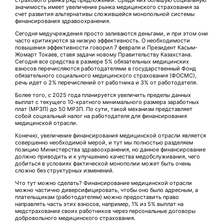
страхового рынка ряд предложений. Среди них большую социальную
значимость имеет увеличение рынка медицинского страхования за
счет развития альтернативы сложившейся монопольной системы
финансирования здравоохранения.
Сегодня медучреждения просто заливаются деньгами, и при этом они
часто критикуются­ за низкую эффективность. О необходимости
повышения эффективности говорил 7 февраля и Президент Касым-
Жомарт Токаев, ставя задачи новому Правительству Казахстана.
Сегодня все средства в размере 5% обязательных медицинских
взносов перечисляются работодателями в государственный Фонд
обязательного социального медицинского страхования (ФОСМС),
речь идет о 2% перечислений от работника и 3% от работодателя.
Более того, с 2025 года планируется увеличить пределы данных
выплат с текущего 10-кратного минимального размера заработных
плат (МРЗП) до 50 МРЗП. По сути, такой механизм представляет
собой социальный налог на работодателя для финансирования
медицинской отрасли.
Конечно, увеличение финансирования медицинской отрасли является
совершенно необходимой мерой, и тут мы полностью разделяем
позицию Министерства здравоохранения, но данное финансирование
должно приводить и к улучшению качества медобслуживания, чего
добиться в условиях фактической монополии может быть очень
сложно без структурных изменений.
Что тут можно сделать? Финансирование медицинской отрасли
можно частично диверсифицировать, чтобы оно было адресным, а
плательщикам (работодателям) можно предоставить право
направлять часть этих взносов, например, 1% из 5% выплат на
медстрахование своих работников через персональные договоры
добровольного медицинского страхования.