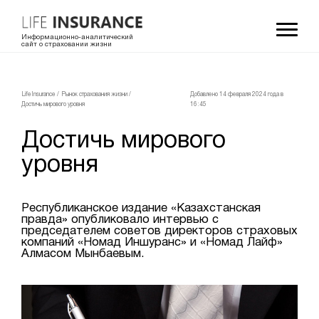
Информационно-аналитический
сайт о страховании жизни
LifeInsurance
/
Рынок страхования жизни
/
Добавлено 14 февраля 2024 года в
Достичь мирового уровня
16:45
Достичь мирового
уровня
Республиканское издание «Казахстанская
правда» опубликовало интервью с
председателем советов директоров страховых
компаний «Номад Иншуранс» и «Номад Лайф»
Алмасом Мынбаевым.