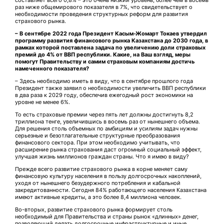
составляет всего 0,8% – это очень низкий уровень, более чем в восемь
раз ниже общемирового показателя в 7%, что свидетельствует о
необходимости проведения структурных реформ для развития
страхового рынка.
– В сентябре 2022 года Президент Касым-Жомарт Токаев утвердил
программу развития финансового рынка Казахстана до 2030 года, в
рамках которой поставлена задача по увеличению доли страховых
премий до 4% от ВВП республики. Какие, на Ваш взгляд, меры
помогут Правительству и самим страховым компаниям достичь
намеченного показателя?
– Здесь необходимо иметь в виду, что в сентябре прошлого года
Президент также заявил о необходимости увеличить ВВП республики
в два раза к 2029 году, обеспечив ежегодный рост экономики на
уровне не менее 6%.
То есть страховые премии через пять лет должны достигнуть 8,2
триллиона тенге, увеличившись в восемь раз от нынешнего объема.
Для решения столь объемных по амбициям и усилиям задач нужны
серьезные и безотлагательные структурные преобразования
финансового сектора. При этом необходимо учитывать, что
расширение рынка страхования даст огромный социальный эффект,
улучшая жизнь миллионов граждан страны. Что я имею в виду?
Прежде всего развитие страхового рынка в корне меняет саму
финансовую культуру населения в пользу долгосрочных накоплений,
уходя от нынешнего безудержного потребления и кабальной
закредитованности. Сегодня 84% работающего населения Казахстана
имеют активные кредиты, а это более 8,4 миллиона человек.
Во-вторых, развитие страхового рынка формирует столь
необходимый для Правительства и страны рынок «длинных» денег,
позволяющий делать долгосрочные инфраструктурные и иные