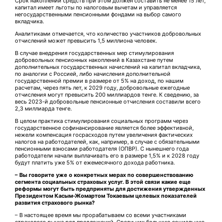
Срок накоплений средств при этом должен сос­тавить не менее 15 лет,
капитал имеет льготы по налоговым вычетам и управляется
негосударственными пенсионными фондами на выбор самого
вкладчика.
Аналитиками отмечается, что количество участников добровольных
отчислений может превысить 1,5 миллиона человек.
В случае внедрения государственных мер стимулирования
добровольных пенсионных накоплений в Казахстане путем
дополнительных государственных начислений на капитал вкладчика,
по аналогии с Россией, либо начисления дополнительной
государственной премии в размере от 5% на доход, по нашим
расчетам, через пять лет, к 2029 году, добровольные ежегодные
отчисления могут превысить 200 миллиардов тенге. К сведению, за
весь 2023-й добровольные пенсионные отчисления составили всего
2,3 миллиарда тенге.
В целом практика стимулирования социальных программ через
государственное софинансирование является более эффективной,
нежели компенсация госрасходов путем увеличения фактических
налогов на работодателей, как, например, в случае с обязательными
пенсионными взносами работодателя (ОПВР). С нынешнего года
работодатели начали выплачивать его в размере 1,5% и к 2028 году
будут платить уже 5% от ежемесячного дохода работника.
– Вы говорите уже о конкретных мерах по совершенствованию
сегмента социальных страховых услуг. В этой связи какие еще
реформы могут быть предприняты для достижения утвержденных
Президентом Касым-Жомартом Токаевым целевых показателей
развития страхового рынка?
– В настоящее время мы прорабатываем со всеми участниками