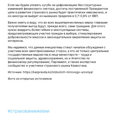
Если мы будем уповать сугубо на цифровизацию без структурных
изменений финансового сектора, достичь поставленной Президентом
цели в развитии страхового рынка будет практически невозможно, и
он никогда не выйдет из нынешних пределов в 0,7–0,8% от ВВП.
Важно иметь в виду, что во всех вышеперечисленных мерах главными
получателями выгод будут, прежде всего, сами граждане. Для этого
нужно внедрить более гибкие и многоукладные системы,
предусматривающие участие граждан в выборе, стимулирование
добровольности взносов и законодательное закрепление защиты их
интересов.
Мы надеемся, что данные инициативы станут началом обсуждения с
участием всех заинтересованных сторон, а это не только центральные
государственные ведомства в лице министерств – труда и
социальной защиты, здравоохранения, но и Агентство по
финансовому регулированию, Парламент, а также экспертное
сообщество и участники страхового рынка Казахстана.
Источник: https://kazpravda.kz/n/dostich-mirovogo-urovnya/
Фото из открытых источников
#страхованиежизни