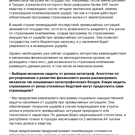
финансовой нагрузки на государство. Например, после землетрясения
в Турции, в результате которого было разрушено более 345 тысяч
квартир и повреждено около четырех миллионов зданий, именно
страховщики компенсировали ущерб, так как в стране действует
обязательная программа страхования жилья от землетрясений.
В нашей стране ликвидацией последствий чрезвычайных ситуаций
занимается государство, хотя есть возможность разделить эти риски
со страховыми компаниями, создав программу по страхованию
имущества от ущерба при чрезвычайных ситуа­циях. Она позволит
государству снять бюджетную нагрузку, а у населения будет
уверенность в возмещении ущерба.
Однако необходимо уже сейчас создавать алгоритмы взаимодействия
и механизмы финансирования на законодательном уровне, не
дожидаясь «часа икс», дав возможность страховым компаниям
размещать данные риски, в том числе на мировом рынке.
– Выбирая механизм защиты от рисков катастроф, Агентство по
регулированию и развитию финансового рынка рассматривало
механизм так называемых катастрофических бондов. Какую модель
страхования от риска стихийных бедствий могут предложить сами
страховщики?
– Мы предлагаем реализовать программу социально-имущественной
защиты населения от ущерба при чрезвычайных ситуа­циях. Она
обеспечивает покрытие ущерба в случае повреждения или утраты
жилья в результате чрезвычайных ситуаций природного или
техногенного характера. По данным Бюро национальной статистики, в
республике только в городах насчитывается 2 миллиона 44 тысячи
частных домов и квартир.
Наше предложение предусмат­ривает компенсации стоимости