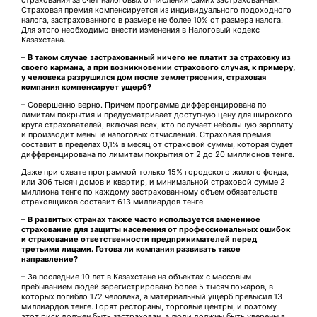
страхования за счет налоговых отчислений самих застрахованных.
Страховая премия компенсируется из индивидуального подоходного
налога, застрахованного в размере не более 10% от размера налога.
Для этого необходимо внести изменения в Налоговый кодекс
Казахстана.
– В таком случае застрахованный ничего не платит за страховку из
своего кармана, а при возникновении страхового случая, к примеру,
у человека разрушился дом после землетрясения, страховая
компания компенсирует ущерб?
– Совершенно верно. Причем программа дифференцирована по
лимитам покрытия и предусматривает доступную цену для широкого
круга страхователей, включая всех, кто получает небольшую зарплату
и производит меньше налоговых отчислений. Страховая премия
составит в пределах 0,1% в месяц от страховой суммы, которая будет
дифференцирована по лимитам покрытия от 2 до 20 миллионов тенге.
Даже при охвате программой только 15% городского жилого фонда,
или 306 тысяч домов и квартир, и минимальной страховой сумме 2
миллиона тенге по каждому застрахованному объем­ обязательств
страховщиков сос­тавит 613 миллиардов тенге.
– В развитых странах также часто используется вмененное
страхование для защиты населения от профессиональных ошибок
и страхование ответственности предпринимателей перед
третьими лицами. Готова ли компания развивать такое
направление?
– За последние 10 лет в Казахстане на объектах с массовым
пребыванием людей зарегистрировано более 5 тысяч пожаров, в
которых погибло 172 человека, а материальный ущерб превысил 13
миллиардов тенге. Горят рестораны, торговые центры, и поэтому
этот риск должен быть застрахован, а люди должны быть уверены в