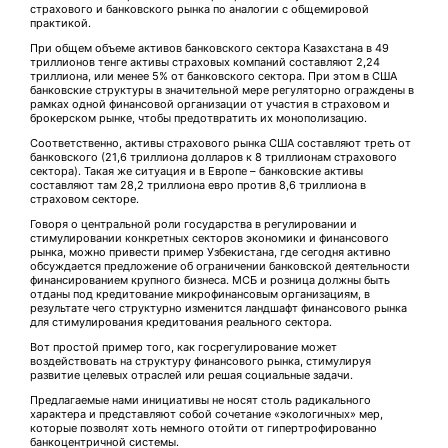
страхового и банковского рынка по аналогии с общемировой
практикой.
При общем объеме активов банковского сектора Казахстана в 49
триллионов тенге активы страховых компаний составляют 2,24
триллиона, или менее 5% от банковского сектора. При этом в США
банковские структуры в значительной мере регуляторно ограждены в
рамках одной финансовой организации от учас­тия в страховом и
брокерском рынке, чтобы предотвратить их монополизацию.
Соответственно, активы страхового рынка США составляют треть от
банковского (21,6 триллиона долларов к 8 триллионам страхового
сектора). Такая же ситуация и в Европе – банковские активы
составляют там 28,2 триллиона евро против 8,6 триллиона в
страховом секторе.
Говоря о центральной роли государства в регулировании и
стимулировании конкретных секторов экономики и финансового
рынка, можно привести пример Узбекистана, где сегодня активно
обсуждается предложение об ограничении банковской деятельности
финансированием крупного бизнеса. МСБ и розница должны быть
отданы под кредитование микрофинансовым организациям, в
результате чего структурно изменится ланд­шафт финансового рынка
для стимулирования кредитования реального сектора.
Вот простой пример того, как госрегулирование может
воздействовать на структуру финансового рынка, стимулируя
развитие целевых отраслей или решая социальные задачи.
Предлагаемые нами инициативы не носят столь радикального
характера и представляют собой сочетание «экологичных» мер,
которые позволят хоть немного отойти от гипертрофированно
банкоцентричной системы.