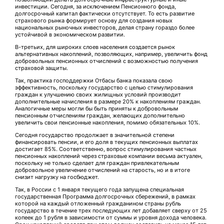
инвестиции. Сегодня, за исключением Пенсионного фонда,
долгосрочный капитал фактически отсутствует. То есть развитие
страхового рынка формирует основу для создания новых
национальных рыночных инвесторов, делая страну гораздо более
устойчивой в экономическом развитии.
В-третьих, для широких слоев населения создается рынок
альтернативных накоплений, позволяющих, например, увеличить фонд
добровольных пенсионных отчислений с возможностью получения
страховой защиты.
Так, практика господдержки Отбасы банка показала свою
эффективность, поскольку государство с целью стимулирования
граждан к улучшению своих жилищных условий производит
дополнительные начисления в размере 20% к накоплениям граждан.
Аналогичные меры могли бы быть приняты к доб­ровольным
пенсионным отчис­лениям граждан, желающих дополнительно
увеличить свои пенсионные накопления, помимо обязательных 10%.
Сегодня государство продолжает в значительной степени
финансировать пенсии, и его доля в текущих пенсионных выплатах
достигает 85%. Соответственно, вопрос стимулирования частных
пенсионных накоплений через страховые компании весьма актуален,
поскольку не только сделает для граждан привлекательным
добровольное увеличение отчислений на старость, но и в итоге
снизит нагрузку на госбюджет.
Так, в России с 1 января текущего года запущена специальная
государственная Программа долгосрочных сбережений, в рамках
которой на каждый отложенный гражданином страны рубль
государство в течение трех последую­щих лет добавляет сверху от 25
копеек до 1 рубля в зависимости от суммы и уровня дохода человека.