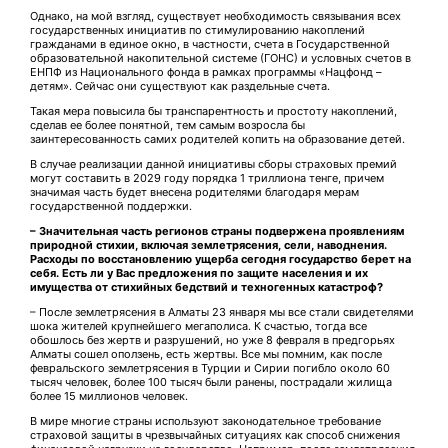
Однако, на мой взгляд, существует необходимость связывания всех
государственных инициатив по стимулированию накоп­лений
гражданами в единое окно, в частности, счета в Государственной
образовательной накопительной системе (ГОНС) и условных счетов в
ЕНПФ из Национального фонда в рамках программы «Нацфонд –
детям». Сейчас они существуют как раздельные счета.
Такая мера повысила бы транс­парентность и простоту накоплений,
сделав ее более понятной, тем самым возросла бы
заинтересованность самих родителей копить на образование детей.
В случае реализации данной инициативы сборы страховых премий
могут составить в 2029 году порядка 1 триллиона тенге, причем
значимая часть будет внесена родителями благодаря мерам
государственной поддержки.
– Значительная часть регио­нов страны подвержена проявлениям
природной стихии, включая землетрясения, сели, наводнения.
Расходы по восстановлению ущерба сегодня государство берет на
себя. Есть ли у Вас предложения по защите населения и их
имущества от стихийных бедствий и техногенных катастроф?
– После землетрясения в Алматы 23 января мы все стали свидетелями
шока жителей крупнейшего мегаполиса. К счастью, тогда все
обошлось без жертв и разрушений, но уже 8 февраля в предгорьях
Алматы сошел оползень, есть жертвы. Все мы помним, как после
февральского землетрясения в Турции и Сирии погибло около 60
тысяч человек, более 100 тысяч были ранены, пострадали жилища
более 15 миллионов человек.
В мире многие страны используют законодательное требование
страховой защиты в чрезвычайных ситуациях как способ снижения