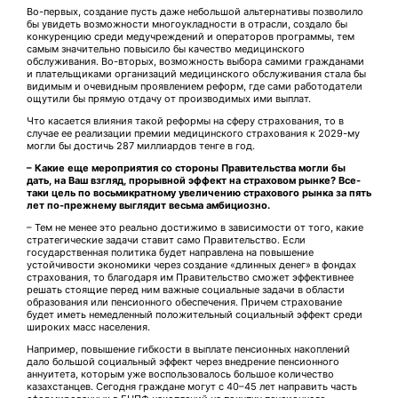
Во-первых, создание пусть даже небольшой альтернативы позволило
бы увидеть возмож­ности многоукладности в отрасли, создало бы
конкуренцию среди медучреждений и операторов программы, тем
самым значительно повысило бы качество медицинского
обслуживания. Во-вторых, возможность выбора самими гражданами
и плательщиками организаций медицинского обслуживания стала бы
видимым и очевидным проявлением реформ, где сами работодатели
ощутили бы прямую отдачу от производимых ими выплат.
Что касается влияния такой реформы на сферу страхования, то в
случае ее реализации премии медицинского страхования к 2029-му
могли бы достичь 287 миллиардов тенге в год.
– Какие еще мероприятия со стороны Правительства могли бы
дать, на Ваш взгляд, прорывной эффект на страховом рынке? Все-
таки цель по восьмикратному увеличению страхового рынка за пять
лет по-прежнему выглядит весьма амбициозно.
– Тем не менее это реально достижимо в зависимости от того, какие
стратегические задачи ставит само Правительство. Если
государственная политика будет направлена на повышение
устойчивости экономики через создание «длинных денег» в фондах
страхования, то благодаря им Правительство сможет эффективнее
решать стоящие перед ним важные социальные задачи в области
образования или пенсионного обеспечения. Причем страхование
будет иметь немедленный положительный социальный эффект среди
широких масс населения.
Например, повышение гибкости в выплате пенсионных накоплений
дало большой социаль­ный эффект через внедрение пенсион­ного
аннуитета, которым уже воспользовалось большое количество
казахстанцев. Сегодня граждане могут с 40–45 лет направить часть