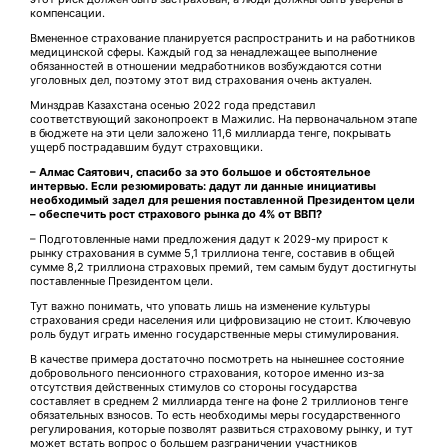
компенсации.
Вмененное страхование планируется распространить и на работников
медицинской сферы. Каждый год за ненадлежащее выполнение
обязанностей в отношении медработников возбуж­даются сотни
уголовных дел, поэтому этот вид страхования очень актуален.
Минздрав Казахстана осенью 2022 года представил
соответствующий законопроект в Мажилис. На первоначальном этапе
в бюджете на эти цели заложено 11,6 миллиарда тенге, покрывать
ущерб пострадавшим будут страховщики.
– Алмас Саятович, спасибо за это большое и обстоятельное
интервью. Если резюмировать: дадут ли данные инициативы
необходимый задел для решения поставленной Президентом цели
– обеспечить рост страхового рынка до 4% от ВВП?
– Подготовленные нами предложения дадут к 2029-му прирост к
рынку страхования в сумме 5,1 триллиона тенге, составив в общей
сумме 8,2 триллиона страховых премий, тем самым будут достигнуты
поставленные Президентом цели.
Тут важно понимать, что уповать лишь на изменение культуры
страхования среди населения или цифровизацию не стоит. Ключевую
роль будут играть именно государственные меры стимулирования.
В качестве примера достаточно посмотреть на нынешнее состоя­ние
добровольного пенсионного страхования, которое именно из-за
отсутствия действенных стимулов со стороны государства
составляет в среднем 2 миллиар­да тенге на фоне 2 триллионов тенге
обязательных взносов. То есть необходимы меры государственного
регулирования, которые позволят развиться страховому рынку, и тут
может встать вопрос о большем разграничении участников