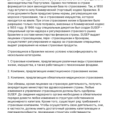
законодательства Португалии. Однако постепенно в стране
формируется своя законодательная база по страхованию. Так, в 1850
году вступил в силу Коммерческий (торговый) кодекс Бразилии. В
этом документе были предусмотрены нормы, регулирующие как
морское страхование, так и страхование имущества, которое
находится на земле. При этом страхование жизни в Бразилии было
разрешено только после поправок, внесенных в Коммерческий кодекс
в 1855 году. В 1966 году специальным декретом был создан SUSEP –
специальный орган надзора и регулирования страхового рынка
Бразилии в составе министерства финансов страны. SUSEP выдает
лицензии страховщикам, пере- страховщикам и брокерам,
осуществляет регулирование и надзор за страховыми операциями,
выдает разрешения на новые страховые продукты.
Страховщиков в Бразилии можно условно классифицировать по
нескольким категориям.
1. Страховые компании, предлагающие различные виды страхования
жизни, имущества, а также работающие с пенсионными фондами.
2. Компании, предлагающие инвестиционное страхование жизни.
3. Компании, предлагающие обязательное медицинское страхование.
Они обязаны, кроме лицензии на страховую деятельность, получить
аккредитацию министерства здравоохранения страны. Любые
изменения в управлении страховщиков должны быть одобрены
SUSEP. До сведения надзорного органа необходимо в обязательном
порядке довести любое изменение в структуре собственников
акционерного капитала. Кроме того, существует ряд требований к
страховым компаниям. Чтобы осуществлять свою деятельность, они,
в частности, должны иметь достаточный уровень капитализации и
платежеспособности, прозрачную структуру собственности.