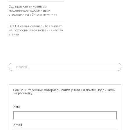
Суд признал виновными
мошенников, оформивших
страховки на убитого мужчину
В США семья осталась без выплат
на похороны из-за мошенничества
агента
Самые интересные материалы сайта у тебя на почте! Подпишись
на рассылку.
Имя
Email