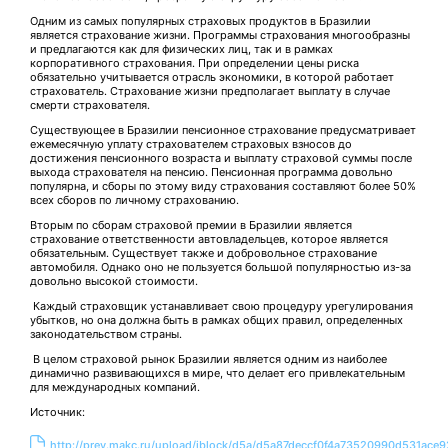
Одним из самых популярных страховых продуктов в Бразилии
является страхование жизни. Программы страхования многообразны
и предлагаются как для физических лиц, так и в рамках
корпоративного страхования. При определении цены риска
обязательно учитывается отрасль экономики, в которой работает
страхователь. Страхование жизни предполагает выплату в случае
смерти страхователя.
Существующее в Бразилии пенсионное страхование предусматривает
ежемесячную уплату страхователем страховых взносов до
достижения пенсионного возраста и выплату страховой суммы после
выхода страхователя на пенсию. Пенсионная программа довольно
популярна, и сборы по этому виду страхования составляют более 50%
всех сборов по личному страхованию.
Вторым по сборам страховой премии в Бразилии является
страхование ответственности автовладельцев, которое является
обязательным. Существует также и добровольное страхование
автомобиля. Однако оно не пользуется большой популярностью из-за
довольно высокой стоимости.
Каждый страховщик устанавливает свою процедуру урегулирования
убытков, но она должна быть в рамках общих правил, определенных
законодательством страны.
В целом страховой рынок Бразилии является одним из наиболее
динамично развивающихся в мире, что делает его привлекательным
для международных компаний.
Источник:
http://prev.makc.ru/upload/iblock/d5a/d5a87deccf0f4a73520990d531ace9