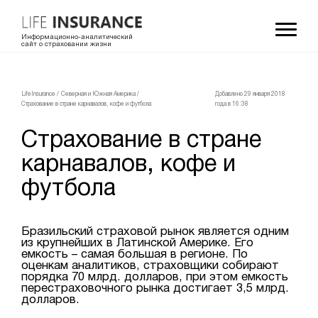
Информационно-аналитический
сайт о страховании жизни
LifeInsurance
/
Северная и Южная Америка
/
Добавлено 29 января 2018
Страхование в стране карнавалов, кофе и футбола
года в 16:38
Страхование в стране
карнавалов, кофе и
футбола
Бразильский страховой рынок является одним
из крупнейших в Латинской Америке. Его
емкость – самая большая в регионе. По
оценкам аналитиков, страховщики собирают
порядка 70 млрд. долларов, при этом емкость
перестраховочного рынка достигает 3,5 млрд.
долларов.