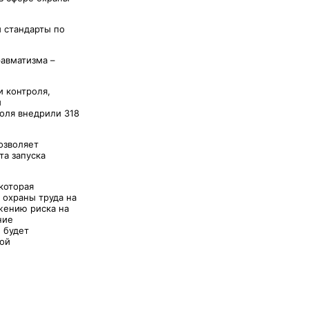
 стандарты по
авматизма –
и контроля,
и
оля внедрили 318
озволяет
та запуска
которая
 охраны труда на
жению риска на
ние
 будет
ной