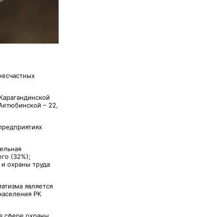
 несчастных
 Карагандинской
 Актюбинской – 22,
предприятиях
ельная
го (32%);
 и охраны труда
атизма является
населения РК
в сфере охраны