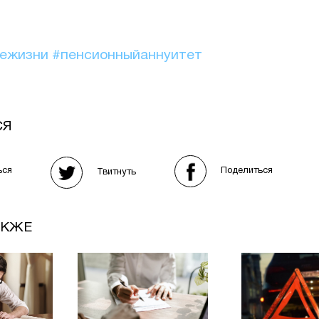
иежизни
#пенсионныйаннуитет
СЯ
Поделиться
ься
Твитнуть
АКЖЕ