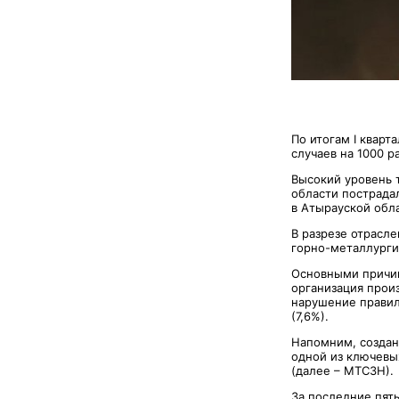
По итогам І квар
случаев на 1000 р
Высокий уровень 
области пострадал
в Атырауской облас
В разрезе отрасл
горно-металлургич
Основными причин
организация произ
нарушение правил
(7,6%).
Напомним, создан
одной из ключевы
(далее – МТСЗН).
За последние пят