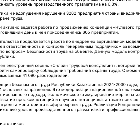
снизить уровень производственного травматизма на 6,3%.
тики и недопущения нарушений 3262 предприятия страны внедрили
ране труда.
Н активно ведется работа по продвижению концепции «Нулевого тр
сегодняшний день к ней присоединились 605 предприятий.
ительства продолжается работа по внедрению вертикальной модел
й ответственность и контроль генеральным подрядчиком за всем
по вопросам безопасности труда на объекте. Данную модель контр
ублики.
щен электронный сервис «Онлайн трудовой консультант», который п
ойти самопроверку соблюдения требований охраны труда. С момен
ьзовались 41 090 работодателей.
пция безопасного труда Республики Казахстан на 2024-2030 годы, 
4 основных направления. Это модернизация национальной системы
нтированного подхода, экономическое стимулирование мер по сни
развитие профкомпетенций и научного потенциала, а также повыше
нтроля и мониторинга в сфере охраны труда. Реализация Концепции
нижению уровня производственного травматизма и профессиональ
 источников