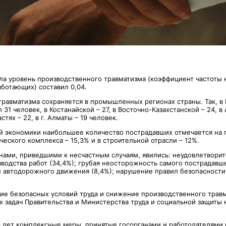
тала уровень производственного травматизма (коэффициент частоты
аботающих) составил 0,04.
травматизма сохраняется в промышленных регионах страны. Так, в
 31 человек, в Костанайской – 27, в Восточно-Казахстанской – 24, в
тях – 22, в г. Алматы – 19 человек.
ей экономики наибольшее количество пострадавших отмечается на 
еского комплекса – 15,3% и в строительной отрасли – 12%.
ами, приведшими к несчастным случаям, явились: неудовлетворит
водства работ (34,4%); грубая неосторожность самого пострадавше
 автодорожного движения (8,4%); нарушение правил безопасности
ие безопасных условий труда и снижение производственного травм
х задач Правительства и Министерства труда и социальной защиты 
ь лет комплексные меры, принятые госорганами и работодателями 