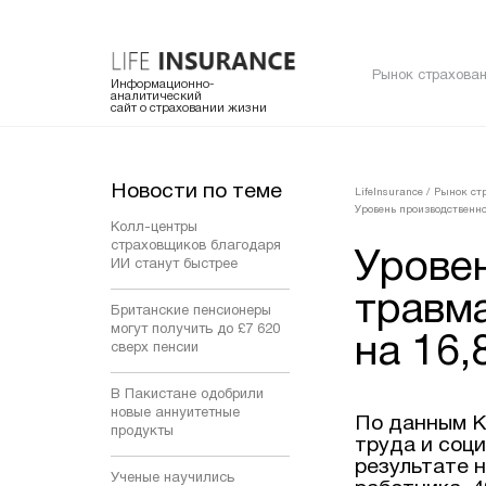
Рынок страхован
Информационно-
аналитический
сайт о страховании жизни
Новости по теме
LifeInsurance
/
Рынок ст
Уровень производственн
Колл-центры
страховщиков благодаря
Урове
ИИ станут быстрее
травма
Британские пенсионеры
могут получить до £7 620
на 16
сверх пенсии
В Пакистане одобрили
новые аннуитетные
По данным К
продукты
труда и соци
результате 
Ученые научились