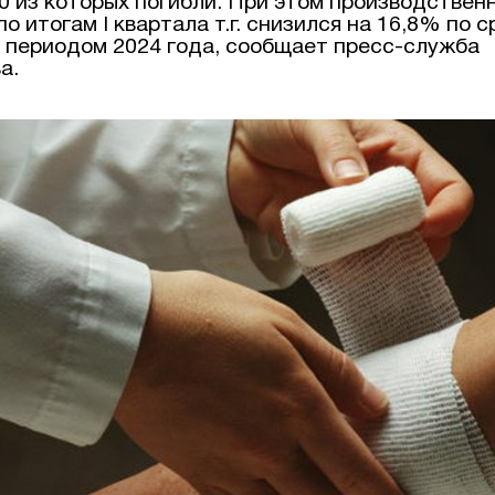
40 из которых погибли. При этом производствен
о итогам І квартала т.г. снизился на 16,8% по 
 периодом 2024 года, сообщает пресс-служба
а.