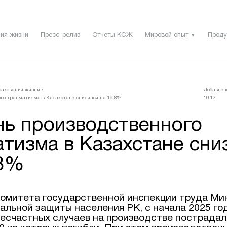
ия жизни
Пресс-релиз
Отчеты КСЖ
Мировой опыт
Проду
▼
рахования жизни
/
Добавлено
ого травматизма в Казахстане снизился на 16,8%
10:12
нь производственного
тизма в Казахстане сни
,8%
омитета государственной инспекции труда Ми
альной защиты населения РК, с начала 2025 го
несчастных случаев на производстве пострадал