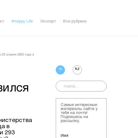
кт
#Happy Life
Эксперт
Все рубрики
 23 апреля 2025 года в
ru
kz
зился
Самые интересные
материалы сайта у
тебя на почте!
Подпишись на
нистерства
рассылку.
да в
и 293
Имя