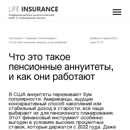
Информационно-аналитический
сайт о страховании жизни
LifeInsurance
/
Северная и Южная Америка
/
Добавлено 4 апреля 2025
Что это такое пенсионные аннуитеты, и как они работают
года в 16:52
Что это такое
пенсионные аннуитеты,
и как они работают
В США аннуитеты переживают бум
популярности. Американцы, ищущие
консервативный способ накоплений или
стабильный доход в старости, всё чаще
выбирают их для пенсионного планирования.
Этот финансовый инструмент особенно
выгоден в условиях высоких процентных
ставок, которые держатся с 2022 года. Даже