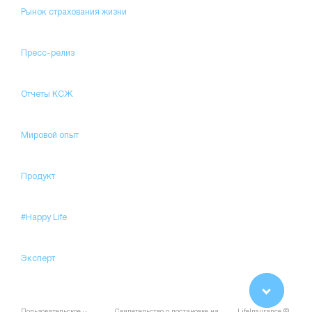
Рынок страхования жизни
Пресс-релиз
Отчеты КСЖ
Мировой опыт
Продукт
#Happy Life
Эксперт
Пользовательское
Свидетельство о постановке на
LifeInsurance ©