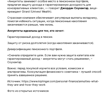
«Аннуитеты занимают особое место в пенсионном портфеле,
предлагая защиту дохода и гарантированную доходность для
консервативных клиентов», — говорит
Джордан Соухангар
, вице-
президент Girard (Univest Wealth).
Страховая компания обеспечивает регулярные выплаты вкладчику,
помогая избежать ситуации, когда пенсионные накопления
заканчиваются раньше, чем жизнь.
Аннуитеты идеальны для тех, кто хочет:
Гарантированный доход в пенсии.
Защиту от риска долголетия (когда накопления заканчиваются).
Диверсификацию пенсионного портфеля.
«Сначала определите цели. Если вам нужна защита капитала или
гарантированный доход – аннуитеты могут стать решением», –
Соухангар.
Важно: перед покупкой изучите все условия, комиссии и
альтернативы. Консультация финансового советника – лучший способ
принять взвешенное решение.
Источник: https://www.kiplinger.com/personal-finance/annuities-what-
they-are-and-how-they-work
Фото из открытых источников