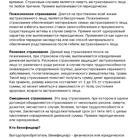
времени. Страховым случаем является смерть застрахованного лица
по любой причине. Премии выплачиваются периодически.
Пожизненное страхование
. Длится на протяжении всей жизни
застрахованного лица, является бессрочным. Пожизненное
страхование обеспечивает материально семью застрахованного лица,
помогая избегать высоких ставок налогообложения и приумножить
существующие активы в случае смерти. Премии носят одноразовый
характер или выплачиваются периодически. Применяется как один из
способов передачи наследства или как способ материального
обеспечения родственников после гибели застрахованного лица.
Рисковое страхование
. Данный вид страхования похож на
пожизненное, при страховом случае, выплачивается определенная
денежная выплата. Рисковое страхование защищает застрахованное
лицо от различного рода рисков: в случае потери трудоспособности
(инвалидности определенной группы), диагностирования серьезного
заболевания, госпитализации, хирургического вмешательства, травм.
Такой вид страхования помогает получить сумму денег единоразово.
Как правило, размер взносов составляет от 2 до 5% от страховой
суммы, но может меняться в зависимости от пола, состояния
здоровья, возраста застрахованного лица.
Смешанное страхование
. Это вид страхования, при котором в одном
договоре объединяются страхования от нескольких рисков: смерти,
дожития, несчастного случая, болезни, потери трудоспособности и
прочее. Заключается на продолжительный срок (от пяти лет) с целью
накопления определенной денежной суммы. Премии периодические
или одноразовые.
Кто бенефициар?
Выгодоприобретатель (бенефициар) - физическое или юридическое