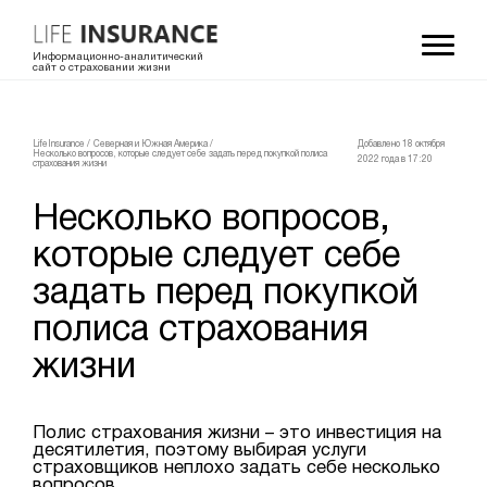
Информационно-аналитический
сайт о страховании жизни
LifeInsurance
/
Северная и Южная Америка
/
Добавлено 18 октября
Несколько вопросов, которые следует себе задать перед покупкой полиса
2022 года в 17:20
страхования жизни
Несколько вопросов,
которые следует себе
задать перед покупкой
полиса страхования
жизни
Полис страхования жизни – это инвестиция на
десятилетия, поэтому выбирая услуги
страховщиков неплохо задать себе несколько
вопросов.