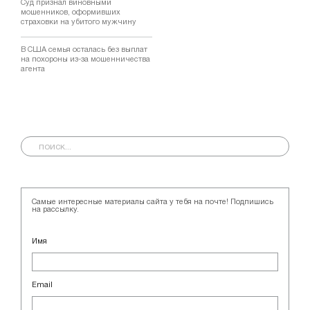
Суд признал виновными
мошенников, оформивших
страховки на убитого мужчину
В США семья осталась без выплат
на похороны из-за мошенничества
агента
Самые интересные материалы сайта у тебя на почте! Подпишись
на рассылку.
Имя
Email