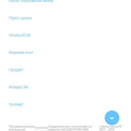
Рынок страхования жизни
Пресс-релиз
Отчеты КСЖ
Мировой опыт
Продукт
#Happy Life
Эксперт
Пользовательское
Свидетельство о постановке на
LifeInsurance ©
Контакты
соглашение
переучет №KZ53VPY00014983
2017 - 2018