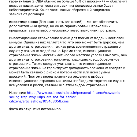
гарантийная
(в США обычно не больше 10% от вложений) — обеспечит
возврат ваших денег, если ситуация на фондовом рынке будет
неблагоприятной. Какая часть ваших сбережений защищена —
зависит от договора.
инвестиционная
(большая часть вложений)— может обеспечить
дополнительный доход, но он не гарантирован. Страховщик
предложит вам на выбор несколько инвестиционных программ.
Инвестиционное страхование жизни для пожилых людей имеет свои
минусы. Одним из них является то, что оно может быть дороже, чем
другие виды страхования, так как риск возникновения страхового
случая у пожилых людей выше. Кроме того, инвестиционное
страхование жизни может иметь более жесткие условия выплаты, чем
другие виды страхования, например, медицинское добровольное
страхование. Также следует учитывать, что инвестиционное
страхование жизни не гарантирует доходность вложенных средств и
может быть связано с риском потери части или всей суммы
вложений. Поэтому перед принятием решения о выборе
инвестиционного страхования жизни необходимо тщательно изучить
все условия и риски, связанные с этим видом страхования.
Источник:
https://www.businessinsider.in/personal-finance/news/mis-
selling-trap-why-ulips-are-not-for-senior-
citizens/articleshow/105463058.cms
Фото из открытых источников