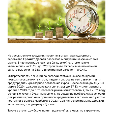
На расширенном заседании правительства глава надзорного
ведомства
Ерболат Досаев
рассказал о ситуации на финансовом
рынке. В частности, депозиты в банковской системе также
увеличились на 16,1%, до 22,1 трлн тенге. Вклады в национальной
валюте выросли на 28%, в иностранной валюте – на 0,4%.
«Оперативность решений по базовой ставке в начале пандемии
позволила ограничить угрозу падения спроса на тенговые активы и
предупредить чрезмерное ослабление курса. После скачка до 46,7% в
марте 2020 года долларизация снизилась до 37,3% – минимального
уровня с 2013 года. Что касается рынка заимствования, то в 2021 году
основные усилия будут направлены на создание необходимых условий
для развития рыночных принципов кредитования экономики с учетом
поэтапного выхода Нацбанка с 2023 года из госпрограмм поддержки
экономики», – подчеркнул Досаев.
Также в этом году будут приняты дальнейшие меры по укреплению