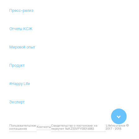
Пресс-релиз
Отчеты КСЖ
Мировой опыт
Продукт
#Happy Life
Эксперт
Пользовательское
Свидетельство о постановке на
LifeInsurance ©
Контакты
соглашение
переучет №KZ53VPY00014983
2017 - 2018