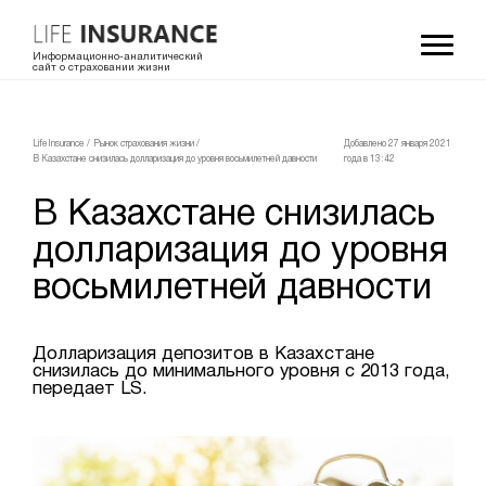
Информационно-аналитический
сайт о страховании жизни
LifeInsurance
/
Рынок страхования жизни
/
Добавлено 27 января 2021
В Казахстане снизилась долларизация до уровня восьмилетней давности
года в 13:42
В Казахстане снизилась
долларизация до уровня
восьмилетней давности
Долларизация депозитов в Казахстане
снизилась до минимального уровня с 2013 года,
передает LS.