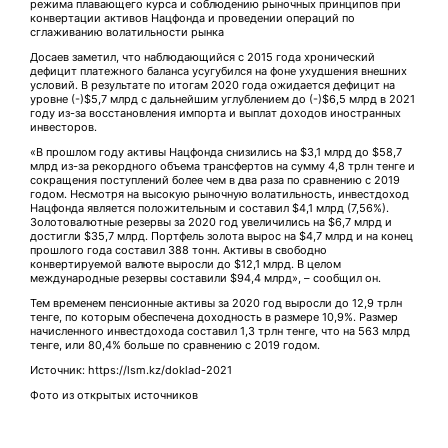
режима плавающего курса и соблюдению рыночных принципов при
конвертации активов Нацфонда и проведении операций по
сглаживанию волатильности рынка
Досаев заметил, что наблюдающийся с 2015 года хронический
дефицит платежного баланса усугубился на фоне ухудшения внешних
условий. В результате по итогам 2020 года ожидается дефицит на
уровне (-)$5,7 млрд с дальнейшим углублением до (-)$6,5 млрд в 2021
году из-за восстановления импорта и выплат доходов иностранных
инвесторов.
«В прошлом году активы Нацфонда снизились на $3,1 млрд до $58,7
млрд из-за рекордного объема трансфертов на сумму 4,8 трлн тенге и
сокращения поступлений более чем в два раза по сравнению с 2019
годом. Несмотря на высокую рыночную волатильность, инвестдоход
Нацфонда является положительным и составил $4,1 млрд (7,56%).
Золотовалютные резервы за 2020 год увеличились на $6,7 млрд и
достигли $35,7 млрд. Портфель золота вырос на $4,7 млрд и на конец
прошлого года составил 388 тонн. Активы в свободно
конвертируемой валюте выросли до $12,1 млрд. В целом
международные резервы составили $94,4 млрд», – сообщил он.
Тем временем пенсионные активы за 2020 год выросли до 12,9 трлн
тенге, по которым обеспечена доходность в размере 10,9%. Размер
начисленного инвестдохода составил 1,3 трлн тенге, что на 563 млрд
тенге, или 80,4% больше по сравнению с 2019 годом.
Источник: https://lsm.kz/doklad-2021
Фото из открытых источников