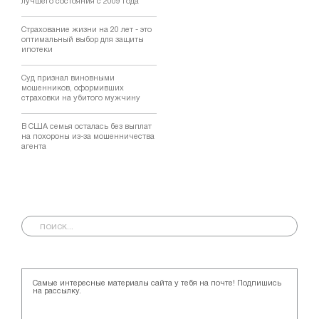
лучшего состояния с 2009 года
Страхование жизни на 20 лет - это
оптимальный выбор для защиты
ипотеки
Суд признал виновными
мошенников, оформивших
страховки на убитого мужчину
В США семья осталась без выплат
на похороны из-за мошенничества
агента
Самые интересные материалы сайта у тебя на почте! Подпишись
на рассылку.