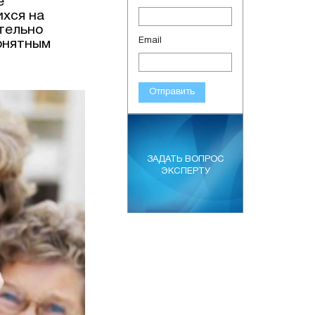
е
ихся на
тельно
Email
онятным
Отправить
ЗАДАТЬ ВОПРОС
ЭКСПЕРТУ