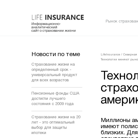
Рынок страхован
Информационно-
аналитический
сайт о страховании жизни
Новости по теме
LifeInsurance
/
Северная
Технологии меняют рыно
Страхование жизни на
определенный срок -
Техно
универсальный продукт
для всех возрастов
страх
Пенсионные фонды США
амери
достигли лучшего
состояния с 2009 года
Страхование жизни на 20
Миллионы ам
лет - это оптимальный
имеют полис
выбор для защиты
близких. Дл
ипотеки