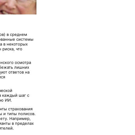
ов) в среднем
рованные системы
 а в некоторых
 риска, что
нского осмотра
збежать лишних
уют ответов на
ися
ческой
з каждый шаг с
ью ИИ.
нты страхования
ы и типы полисов.
жету. Например,
ианты в пределах
ителей.