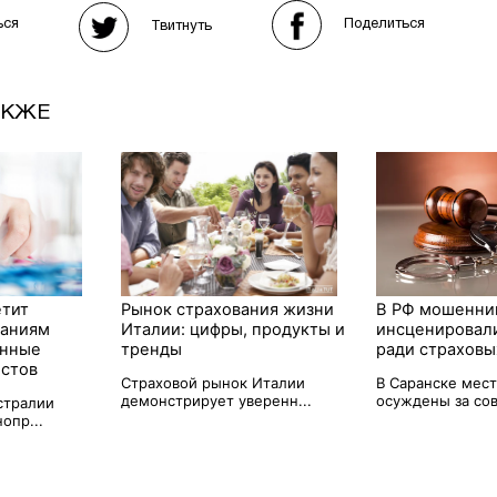
Поделиться
ься
Твитнуть
АКЖЕ
етит
Рынок страхования жизни
В РФ мошенни
паниям
Италии: цифры, продукты и
инсценировал
анные
тренды
ради страховы
естов
Страховой рынок Италии
В Саранске мес
демонстрирует уверенн...
осуждены за сов
стралии
опр...