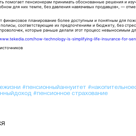
сть помогает пенсионерам принимать обоснованные решения и изуч
обном для них темпе, без давления навязчивых продавцов», — отм
т финансовое планирование более доступным и понятным для пож
 полисы, соответствующие их предпочтениям и бюджету, без стрес
проволочек, которые раньше делали этот процесс невыносимым дл
/www.tekedia.com/how-technology-is-simplifying-life-insurance-for-sen
 источников
иежизни
#пенсионныйаннуитет
#накопительное
онныйдоход
#пенсионное страхование
СЯ