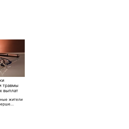
ки
и травмы
х выплат
тные жители
ерше...