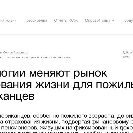
ия жизни
Пресс-релиз
Отчеты КСЖ
Мировой опыт
Проду
▼
 и Южная Америка
/
Добавл
к страхования жизни для пожилых американцев
12:37
логии меняют рынок
ования жизни для пожил
канцев
ериканцев, особенно пожилого возраста, до си
а страхования жизни, подвергая финансовому р
я пенсионеров, живущих на фиксированный дохо