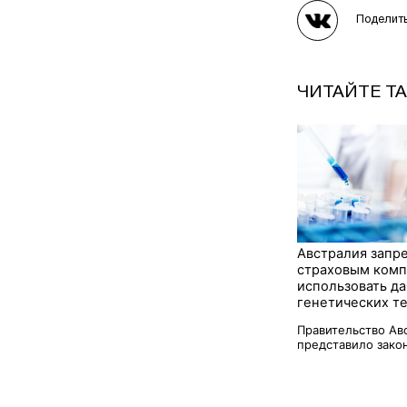
Поделит
ЧИТАЙТЕ Т
Австралия запр
страховым ком
использовать д
генетических т
Правительство Ав
представило закон