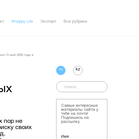
кт
#Happy Life
Эксперт
Все рубрики
ено 13 май 2026 года в
ru
kz
ых
Самые интересные
материалы сайта у
тебя на почте!
Подпишись на
х пор не
рассылку.
иску своих
д,
Имя