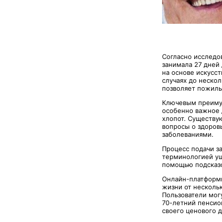
Согласно исследо
занимала 27 дней
на основе искусст
случаях до неско
позволяет пожилы
Ключевым преимущ
особенно важное 
хлопот. Существу
вопросы о здоров
заболеваниями.
Процесс подачи з
терминологией уш
помощью подсказо
Онлайн-платформы
жизни от несколь
Пользователи мог
70-летний пенсио
своего ценового 