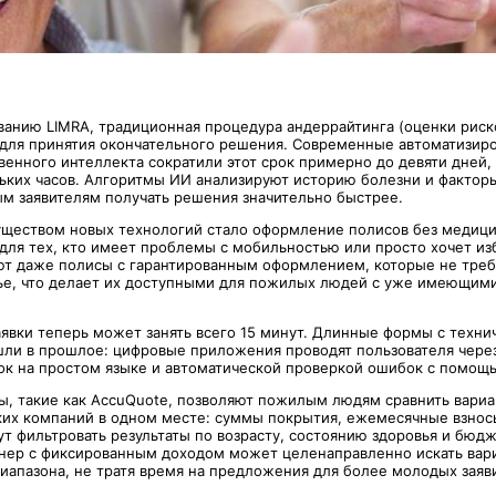
ванию LIMRA, традиционная процедура андеррайтинга (оценки риск
 для принятия окончательного решения. Современные автоматизи
венного интеллекта сократили этот срок примерно до девяти дней,
льких часов. Алгоритмы ИИ анализируют историю болезни и факторы
м заявителям получать решения значительно быстрее.
еством новых технологий стало оформление полисов без медици
для тех, кто имеет проблемы с мобильностью или просто хочет и
ют даже полисы с гарантированным оформлением, которые не треб
ье, что делает их доступными для пожилых людей с уже имеющим
аявки теперь может занять всего 15 минут. Длинные формы с техни
ли в прошлое: цифровые приложения проводят пользователя чере
к на простом языке и автоматической проверкой ошибок с помощ
, такие как AccuQuote, позволяют пожилым людям сравнить вариа
ких компаний в одном месте: суммы покрытия, ежемесячные взнос
ут фильтровать результаты по возрасту, состоянию здоровья и бюд
нер с фиксированным доходом может целенаправленно искать вар
диапазона, не тратя время на предложения для более молодых заяв