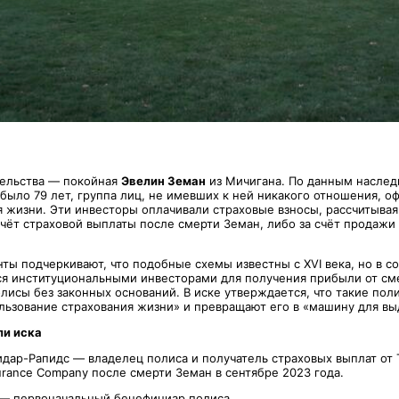
тельства — покойная
Эвелин Земан
из Мичигана. По данным наслед
 было 79 лет, группа лиц, не имевших к ней никакого отношения, о
я жизни. Эти инвесторы оплачивали страховые взносы, рассчитывая
счёт страховой выплаты после смерти Земан, либо за счёт продажи
ты подчеркивают, что подобные схемы известны с XVI века, но в 
ся институциональными инвесторами для получения прибыли от см
лисы без законных оснований. В иске утверждается, что такие по
ьзование страхования жизни» и превращают его в «машину для вы
ли иска
Сидар-Рапидс — владелец полиса и получатель страховых выплат от 
nsurance Company после смерти Земан в сентябре 2023 года.
t — первоначальный бенефициар полиса.