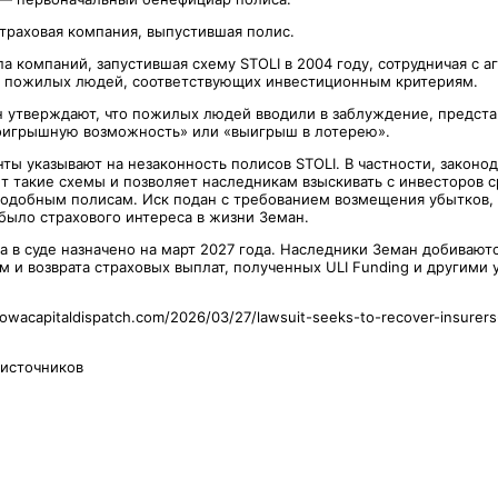
страховая компания, выпустившая полис.
па компаний, запустившая схему STOLI в 2004 году, сотрудничая с а
а пожилых людей, соответствующих инвестиционным критериям.
 утверждают, что пожилых людей вводили в заблуждение, представ
оигрышную возможность» или «выигрыш в лотерею».
ы указывают на незаконность полисов STOLI. В частности, законод
т такие схемы и позволяет наследникам взыскивать с инвесторов с
одобным полисам. Иск подан с требованием возмещения убытков, 
 было страхового интереса в жизни Земан.
а в суде назначено на март 2027 года. Наследники Земан добивают
 и возврата страховых выплат, полученных ULI Funding и другими 
iowacapitaldispatch.com/2026/03/27/lawsuit-seeks-to-recover-insurers-
 источников