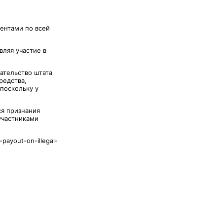
гентами по всей
ляя участие в
ательство штата
редства,
поскольку у
ся признания
участниками
payout-on-illegal-