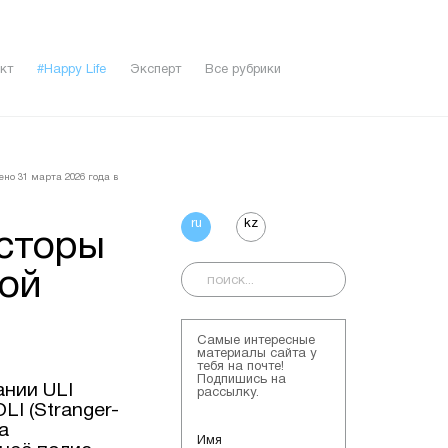
кт
#Happy Life
Эксперт
Все рубрики
ено 31 мартa 2026 года в
ru
kz
есторы
лой
Самые интересные
материалы сайта у
тебя на почте!
Подпишись на
ании ULI
рассылку.
I (Stranger-
а
Имя