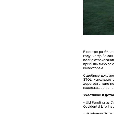
В центре разбира
году, когда Земан
полис страховани
прибыль либо за 
инвесторам.
Судебные докумен
STOLI используют
дорогостоящие по
надлежащее испол
У
частники и дета
- ULI Funding из 
Occidental Life I
- Wilmington Trus