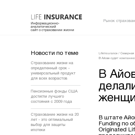
Рынок страхован
Информационно-
аналитический
сайт о страховании жизни
Новости по теме
LifeInsurance
/
Северная
В Айове судят компанию
Страхование жизни на
определенный срок -
В Айо
универсальный продукт
для всех возрастов
делал
Пенсионные фонды США
женщ
достигли лучшего
состояния с 2009 года
Страхование жизни на 20
В штате Айо
лет - это оптимальный
Funding по о
выбор для защиты
Originated L
ипотеки