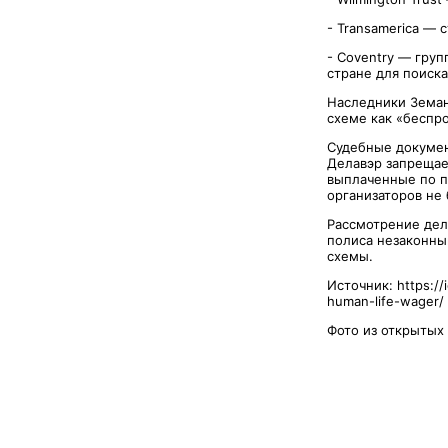
- Transamerica — 
- Coventry — груп
стране для поиск
Наследники Земан
схеме как «беспр
Судебные документ
Делавэр запрещае
выплаченные по п
организаторов не
Рассмотрение дел
полиса незаконным
схемы.
Источник: https://
human-life-wager/
Фото из открытых