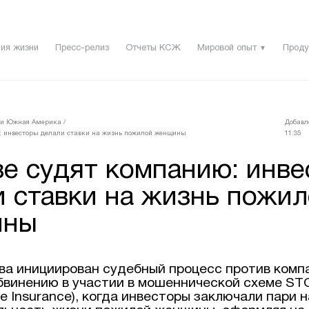
ия жизни
Пресс-релиз
Отчеты КСЖ
Мировой опыт
Проду
▼
 и Южная Америка
/
Добавл
: инвесторы делали ставки на жизнь пожилой женщины
11:35
ве судят компанию: инв
и ставки на жизнь пожи
ины
ва инициирован судебный процесс против комп
бвинению в участии в мошеннической схеме STOL
ife Insurance), когда инвесторы заключали пари н