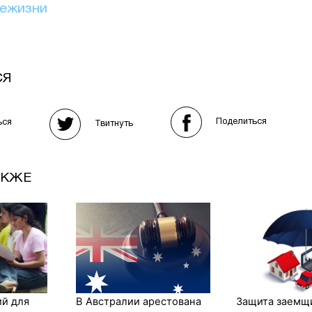
иежизни
СЯ
Поделиться
ься
Твитнуть
АКЖЕ
ий для
В Австралии арестована
Защита заемщи