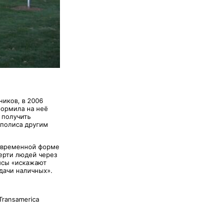
ников, в 2006
формила на неё
 получить
 полиса другим
современной форме
ерти людей через
лисы «искажают
дачи наличных».
Transamerica