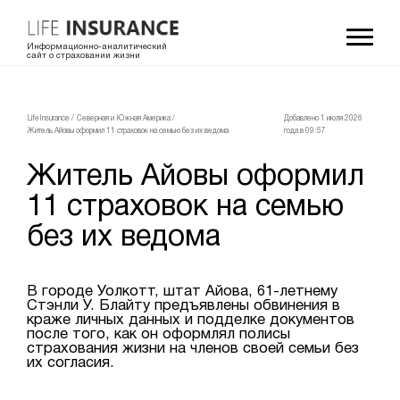
Информационно-аналитический
сайт о страховании жизни
LifeInsurance
/
Северная и Южная Америка
/
Добавлено 1 июля 2026
Житель Айовы оформил 11 страховок на семью без их ведома
года в 09:57
Житель Айовы оформил
11 страховок на семью
без их ведома
В городе Уолкотт, штат Айова, 61-летнему
Стэнли У. Блайту предъявлены обвинения в
краже личных данных и подделке документов
после того, как он оформлял полисы
страхования жизни на членов своей семьи без
их согласия.