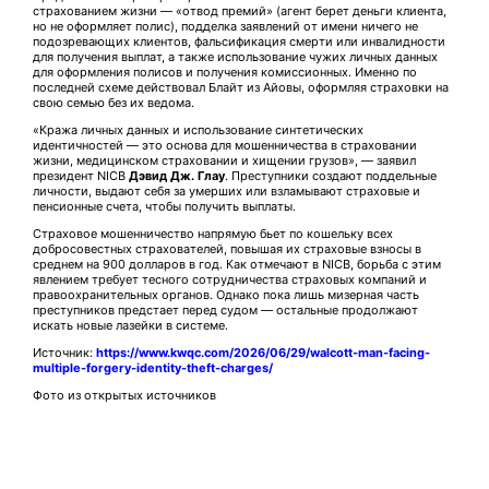
страхованием жизни — «отвод премий» (агент берет деньги клиента,
но не оформляет полис), подделка заявлений от имени ничего не
подозревающих клиентов, фальсификация смерти или инвалидности
для получения выплат, а также использование чужих личных данных
для оформления полисов и получения комиссионных. Именно по
последней схеме действовал Блайт из Айовы, оформляя страховки на
свою семью без их ведома.
«Кража личных данных и использование синтетических
идентичностей — это основа для мошенничества в страховании
жизни, медицинском страховании и хищении грузов», — заявил
президент NICB
Дэвид Дж. Глау
. Преступники создают поддельные
личности, выдают себя за умерших или взламывают страховые и
пенсионные счета, чтобы получить выплаты.
Страховое мошенничество напрямую бьет по кошельку всех
добросовестных страхователей, повышая их страховые взносы в
среднем на 900 долларов в год. Как отмечают в NICB, борьба с этим
явлением требует тесного сотрудничества страховых компаний и
правоохранительных органов. Однако пока лишь мизерная часть
преступников предстает перед судом — остальные продолжают
искать новые лазейки в системе.
Источник:
https://www.kwqc.com/2026/06/29/walcott-man-facing-
multiple-forgery-identity-theft-charges/
Фото из открытых источников