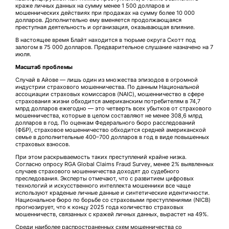
краже личных данных на сумму менее 1 500 долларов и
мошеннических действиях при продажах на сумму более 10 000
долларов. Дополнительно ему вменяется продолжающаяся
преступная деятельность и организация, оказывающая влияние.
В настоящее время Блайт находится в тюрьме округа Скотт под
залогом в 75 000 долларов. Предварительное слушание назначено на 7
июля.
Масштаб проблемы
Случай в Айове — лишь один из множества эпизодов в огромной
индустрии страхового мошенничества. По данным Национальной
ассоциации страховых комиссаров (NAIC), мошенничество в сфере
страхования жизни обходится американским потребителям в 74,7
млрд долларов ежегодно — это четверть всех убытков от страхового
мошенничества, которые в целом составляют не менее 308,6 млрд
долларов в год. По оценкам Федерального бюро расследований
(ФБР), страховое мошенничество обходится средней американской
семье в дополнительные 400–700 долларов в год в виде повышенных
страховых взносов.
При этом раскрываемость таких преступлений крайне низка.
Согласно опросу RGA Global Claims Fraud Survey, менее 2% выявленных
случаев страхового мошенничества доходят до судебного
преследования. Эксперты отмечают, что с развитием цифровых
технологий и искусственного интеллекта мошенники все чаще
используют краденые личные данные и синтетические идентичности.
Национальное бюро по борьбе со страховыми преступлениями (NICB)
прогнозирует, что к концу 2025 года количество страховых
мошенничеств, связанных с кражей личных данных, вырастет на 49%.
Среди наиболее распространенных схем мошенничества со