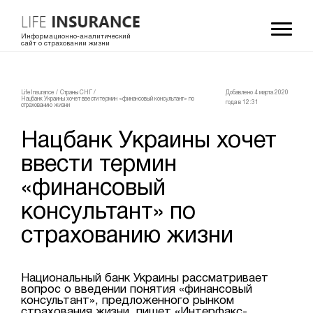
Информационно-аналитический
сайт о страховании жизни
LifeInsurance
/
Страны СНГ
/
Добавлено 4 мартa 2020
Нацбанк Украины хочет ввести термин «финансовый консультант» по
года в 12:31
страхованию жизни
Нацбанк Украины хочет
ввести термин
«финансовый
консультант» по
страхованию жизни
Национальный банк Украины рассматривает
вопрос о введении понятия «финансовый
консультант», предложенного рынком
страхования жизни, пишет «Интерфакс-