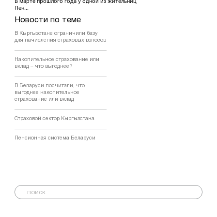
В марте прошлого года у одной из жительниц
Пен...
Новости по теме
В Кыргызстане ограничили базу
для начисления страховых взносов
Накопительное страхование или
вклад – что выгоднее?
В Беларуси посчитали, что
выгоднее накопительное
страхование или вклад
Страховой сектор Кыргызстана
Пенсионная система Беларуси