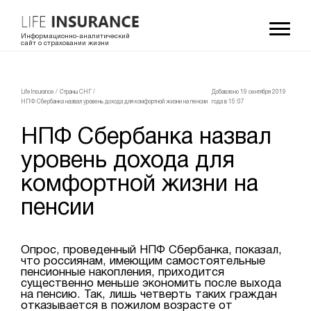
Информационно-аналитический
сайт о страховании жизни
LifeInsurance
/
Страны СНГ
/
Добавлено 19 сентября 2019
НПФ Сбербанка назвал уровень дохода для комфортной жизни на пенсии
года в 15:07
НПФ Сбербанка назвал
уровень дохода для
комфортной жизни на
пенсии
Опрос, проведенный НПФ Сбербанка, показал,
что россиянам, имеющим самостоятельные
пенсионные накопления, приходится
существенно меньше экономить после выхода
на пенсию. Так, лишь четверть таких граждан
отказывается в пожилом возрасте от