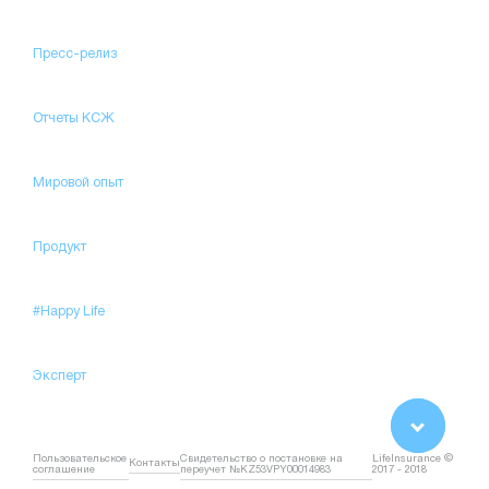
Пресс-релиз
Отчеты КСЖ
Мировой опыт
Продукт
#Happy Life
Эксперт
Пользовательское
Свидетельство о постановке на
LifeInsurance ©
Контакты
соглашение
переучет №KZ53VPY00014983
2017 - 2018