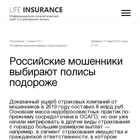
Информационно-аналитический
сайт о страховании жизни
LifeInsurance
/
Страны СНГ
/
Добавлено 13 мартa 2020 года в
Российские мошенники выбирают полисы подороже
07:31
Российские мошенники
выбирают полисы
подороже
Доказанный ущерб страховых компаний от
мошенников в 2019 году составил 8 млрд руб.
Основная масса недобросовестных практик по-
прежнему сосредоточена в ОСАГО, но они уже
начали мигрировать в другие виды страхования
с гораздо большим размером выплат —
например, в сегмент страхования имущества и
гражданской ответственности, в котором