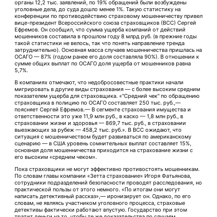
органы 12,2 тыс. заявлений, по 19% обращений были возбуждены
уголовные дела, до суда дошло менее 1%. Такую статистику на
конференции по противодействию страховому мошенничеству привел
вице-президент Всероссийского союза страховщиков (ВСС) Сергей
Ефремов. Он сообщил, что сумма ущерба компаний от действий
мошенников составила в прошлом году 8 млрд руб. (в прежние годы
такой статистики не велось, так что понять направление тренда
затруднительно). Основная масса случаев мошенничества пришлась на
ОСАГО — 87% (годом ранее его доля составляла 90%). В отношении к
сумме общих выплат по ОСАГО доля ущерба от мошенников равна
5,7%.
В компаниях отмечают, что недобросовестные практики начали
мигрировать в другие виды страхования — с более высоким средним
показателем ущерба для страховщика. «"Средний чек" по обращению
страховщика в полицию по ОСАГО составляет 250 тыс. руб.,—
поясняет Сергей Ефремов.— В сегменте страхования имущества и
ответственности это уже 11,9 млн руб., в каско — 1,8 млн руб., в
страховании жизни и здоровья — 869,7 тыс. руб., в страховании
выезжающих за рубеж — 458,2 тыс. руб.». В ВСС ожидают, что
ситуация с мошенничеством будет развиваться по американскому
сценарию — в США уровень сомнительных выплат составляет 15%,
основная доля мошенничества приходится на страхование жизни с
его высоким «средним чеком».
Пока страховщики не могут эффективно противостоять мошенникам.
По словам главы компании «Зетта страхование» Игоря Фатьянова,
сотрудники подразделений безопасности проводят расследования, но
практической пользы от этого немного. «По итогам они могут
написать детективный рассказ»,— иронизирует он. Однако, по его
словам, не являясь участником уголовного процесса, страховые
детективы фактически работают впустую. Государство при этом
тратит деньги на то, чтобы те же доказательства по случаям