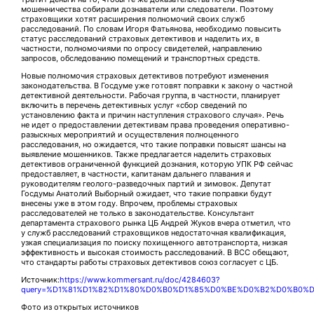
мошенничества собирали дознаватели или следователи. Поэтому
страховщики хотят расширения полномочий своих служб
расследований. По словам Игоря Фатьянова, необходимо повысить
статус расследований страховых детективов и наделить их, в
частности, полномочиями по опросу свидетелей, направлению
запросов, обследованию помещений и транспортных средств.
Новые полномочия страховых детективов потребуют изменения
законодательства. В Госдуме уже готовят поправки к закону о частной
детективной деятельности. Рабочая группа, в частности, планирует
включить в перечень детективных услуг «сбор сведений по
установлению факта и причин наступления страхового случая». Речь
не идет о предоставлении детективам права проведения оперативно-
разыскных мероприятий и осуществления полноценного
расследования, но ожидается, что такие поправки повысят шансы на
выявление мошенников. Также предлагается наделить страховых
детективов ограниченной функцией дознания, которую УПК РФ сейчас
предоставляет, в частности, капитанам дальнего плавания и
руководителям геолого-разведочных партий и зимовок. Депутат
Госдумы Анатолий Выборный ожидает, что такие поправки будут
внесены уже в этом году. Впрочем, проблемы страховых
расследователей не только в законодательстве. Консультант
департамента страхового рынка ЦБ Андрей Жуков вчера отметил, что
у служб расследований страховщиков недостаточная квалификация,
узкая специализация по поиску похищенного автотранспорта, низкая
эффективность и высокая стоимость расследований. В ВСС обещают,
что стандарты работы страховых детективов союз согласует с ЦБ.
Источник:
https://www.kommersant.ru/doc/4284603?
query=%D1%81%D1%82%D1%80%D0%B0%D1%85%D0%BE%D0%B2%D0%B0
Фото из открытых источников