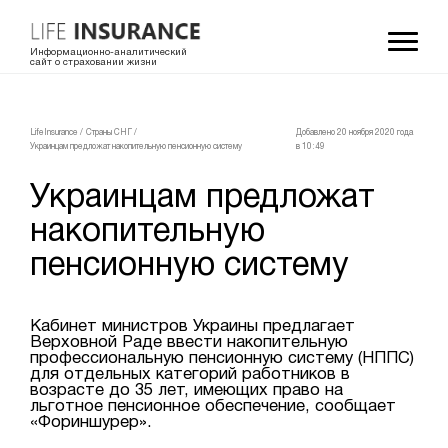
Информационно-аналитический
сайт о страховании жизни
LifeInsurance
/
Страны СНГ
/
Добавлено 20 ноября 2020 года
Украинцам предложат накопительную пенсионную систему
в 10:49
Украинцам предложат
накопительную
пенсионную систему
Кабинет министров Украины предлагает
Верховной Раде ввести накопительную
профессиональную пенсионную систему (НППС)
для отдельных категорий работников в
возрасте до 35 лет, имеющих право на
льготное пенсионное обеспечение, сообщает
«Фориншурер».