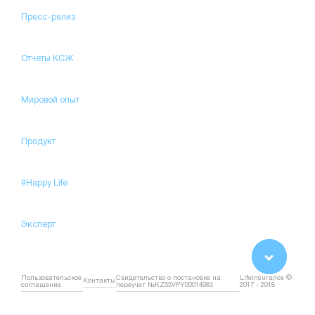
Пресс-релиз
Отчеты КСЖ
Мировой опыт
Продукт
#Happy Life
Эксперт
Пользовательское
Свидетельство о постановке на
LifeInsurance ©
Контакты
соглашение
переучет №KZ53VPY00014983
2017 - 2018