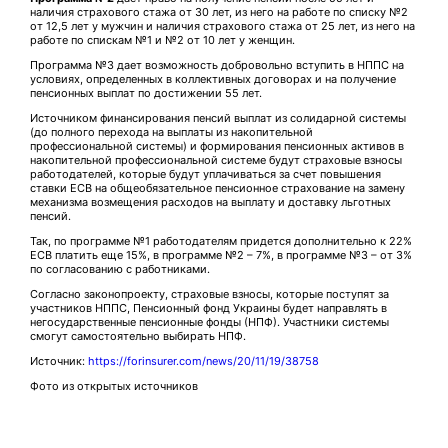
наличия страхового стажа от 30 лет, из него на работе по списку №2
от 12,5 лет у мужчин и наличия страхового стажа от 25 лет, из него на
работе по спискам №1 и №2 от 10 лет у женщин.
Программа №3 дает возможность добровольно вступить в НППС на
условиях, определенных в коллективных договорах и на получение
пенсионных выплат по достижении 55 лет.
Источником финансирования пенсий выплат из солидарной системы
(до полного перехода на выплаты из накопительной
профессиональной системы) и формирования пенсионных активов в
накопительной профессиональной системе будут страховые взносы
работодателей, которые будут уплачиваться за счет повышения
ставки ЕСВ на общеобязательное пенсионное страхование на замену
механизма возмещения расходов на выплату и доставку льготных
пенсий.
Так, по программе №1 работодателям придется дополнительно к 22%
ЕСВ платить еще 15%, в программе №2 – 7%, в программе №3 – от 3%
по согласованию с работниками.
Согласно законопроекту, страховые взносы, которые поступят за
участников НППС, Пенсионный фонд Украины будет направлять в
негосударственные пенсионные фонды (НПФ). Участники системы
смогут самостоятельно выбирать НПФ.
Источник:
https://forinsurer.com/news/20/11/19/38758
Фото из открытых источников