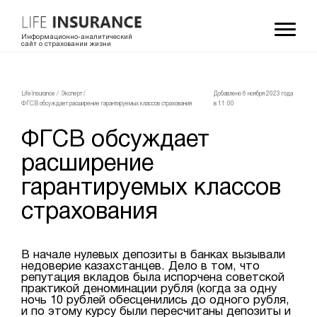
Информационно-аналитический
сайт о страховании жизни
LifeInsurance
/
Эксперт
/
Добавлено 6 ноября 2023 года
ФГСВ обсуждает расширение гарантируемых классов страхования
в 11:00
ФГСВ обсуждает
расширение
гарантируемых классов
страхования
В начале нулевых депозиты в банках вызывали
недоверие казахстанцев. Дело в том, что
репутация вкладов была испорчена советской
практикой деноминации рубля (когда за одну
ночь 10 рублей обесценились до одного рубля,
и по этому курсу были пересчитаны депозиты и