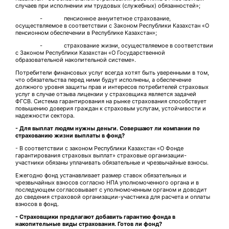
случаев при исполнении им трудовых (служебных) обязанностей»;
- пенсионное аннуитетное страхование,
осуществляемое в соответствии с Законом Республики Казахстан «О
пенсионном обеспечении в Республике Казахстан»;
- страхование жизни, осуществляемое в соответствии
с Законом Республики Казахстан «О Государственной
образовательной накопительной системе».
Потребители финансовых услуг всегда хотят быть уверенными в том,
что обязательства перед ними будут исполнены, а обеспечение
должного уровня защиты прав и интересов потребителей страховых
услуг в случае отзыва лицензии у страховщика является задачей
ФГСВ. Система гарантирования на рынке страхования способствует
повышению доверия граждан к страховым услугам, устойчивости и
надежности сектора.
- Для выплат людям нужны деньги. Совершают ли компании по
страхованию жизни выплаты в фонд?
- В соответствии с законом Республики Казахстан «О Фонде
гарантирования страховых выплат» страховые организации-
участники обязаны уплачивать обязательные и чрезвычайные взносы.
Ежегодно фонд устанавливает размер ставок обязательных и
чрезвычайных взносов согласно НПА уполномоченного органа и в
последующем согласовывает с уполномоченным органом и доводит
до сведения страховой организации-участника для расчета и оплаты
взносов в фонд.
- Страховщики предлагают добавить гарантию фонда в
накопительные виды страхования. Готов ли фонд?