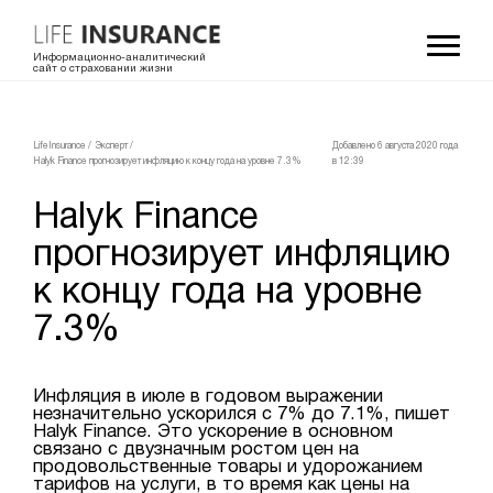
Информационно-аналитический
сайт о страховании жизни
LifeInsurance
/
Эксперт
/
Добавлено 6 августа 2020 года
Halyk Finance прогнозирует инфляцию к концу года на уровне 7.3%
в 12:39
Halyk Finance
прогнозирует инфляцию
к концу года на уровне
7.3%
Инфляция в июле в годовом выражении
незначительно ускорился с 7% до 7.1%, пишет
Halyk Finance. Это ускорение в основном
связано с двузначным ростом цен на
продовольственные товары и удорожанием
тарифов на услуги, в то время как цены на