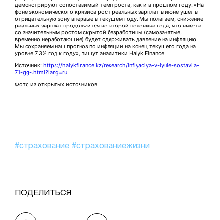
демонстрируют сопоставимый темп роста, как и в прошлом году. «На
фоне экономического кризиса рост реальных зарплат в июне ушел в
отрицательную зону впервые в текущем году. Мы полагаем, снижение
реальных зарплат продолжится во второй половине года, что вместе
со значительным ростом скрытой безработицы (самозанятые,
временно неработающие) будет сдерживать давление на инфляцию.
Мы сохраняем наш прогноз по инфляции на конец текущего года на
уровне 7.3% год к году», пишут аналитики Halyk Finance.
Источник:
https://halykfinance.kz/research/inflyaciya-v-iyule-sostavila-
71-gg-.html?lang=ru
Фото из открытых источников
#страхование
#страхованиежизни
ПОДЕЛИТЬСЯ