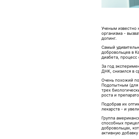
Ученым известно 
организма - вызва
допинг.
Самый удивительн
добровольцев в К
диабета, процесс 
За год экспериме
ДНК, снизился в с
Очень похожий по
Подопытным (для 
трех биологическ
роста и препарато
Подобрав их опти
лекарств - и уве
Группа американс
способных прицел
добровольцах, ко
активную добавку