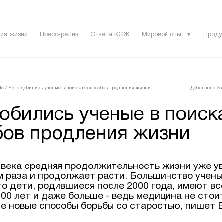
ия жизни
Пресс-релиз
Отчеты КСЖ
Мировой опыт
Проду
▼
fe
/
Чего добились ученые в поисках способов продления жизни
Добавлено 25 
обились ученые в поиск
бов продления жизни
X века средняя продолжительность жизни уже у
м раза и продолжает расти. Большинство учен
то дети, родившиеся после 2000 года, имеют в
00 лет и даже больше - ведь медицина не стои
се новые способы борьбы со старостью, пишет 