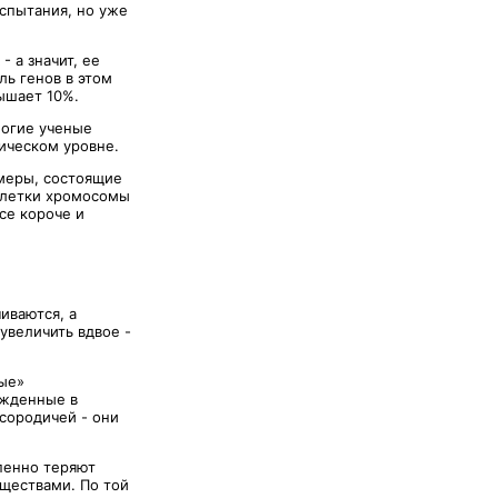
спытания, но уже
 а значит, ее
ль генов в этом
ышает 10%.
ногие ученые
ическом уровне.
меры, состоящие
клетки хромосомы
все короче и
иваются, а
увеличить вдвое -
ые»
ожденные в
сородичей - они
епенно теряют
ществами. По той