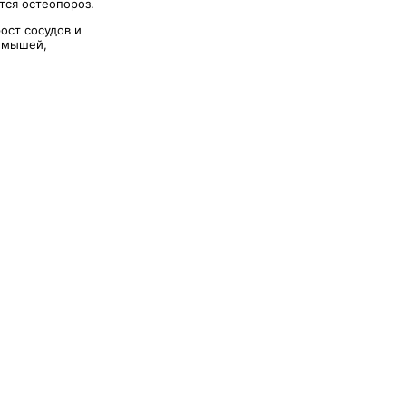
тся остеопороз.
ост сосудов и
х мышей,