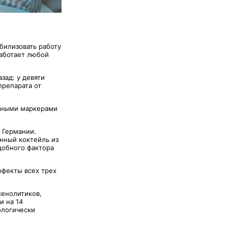
билизовать работу
работает любой
зад: у девяти
препарата от
льными маркерами
 Германии.
нный коктейль из
добного фактора
ффекты всех трех
сенолитиков,
и на 14
ологически