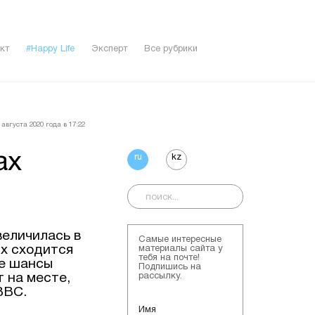
кт
#Happy Life
Эксперт
Все рубрики
августа 2020 года в 17:22
ах
ru
kz
величилась в
Самые интересные
ых сходится
материалы сайта у
тебя на почте!
се шансы
Подпишись на
т на месте,
рассылку.
ВВС.
Имя