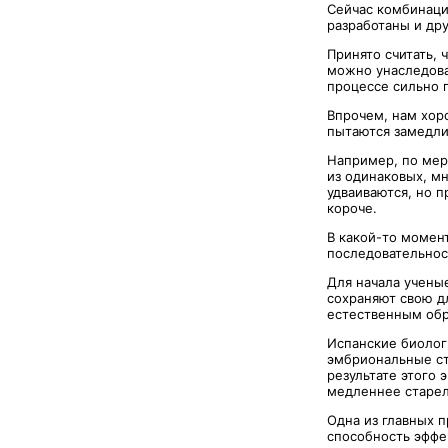
Сейчас комбинаци
разработаны и др
Принято считать, 
можно унаследова
процессе сильно 
Впрочем, нам хор
пытаются замедли
Например, по мер
из одинаковых, м
удваиваются, но п
короче.
В какой-то момент
последовательнос
Для начала учены
сохраняют свою д
естественным обр
Испанские биолог
эмбриональные ст
результате этого
медленнее старел
Одна из главных п
способность эффе