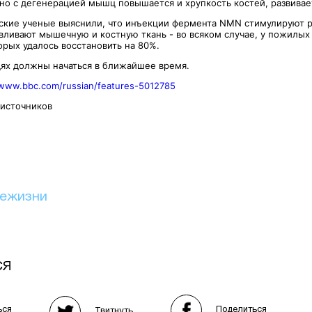
но с дегенерацией мышц повышается и хрупкость костей, развивае
ские ученые выяснили, что инъекции фермента NMN стимулируют р
вливают мышечную и костную ткань - во всяком случае, у пожилы
орых удалось восстановить на 80%.
ях должны начаться в ближайшее время.
/www.bbc.com/russian/features-5012785
 источников
иежизни
СЯ
Поделиться
ься
Твитнуть