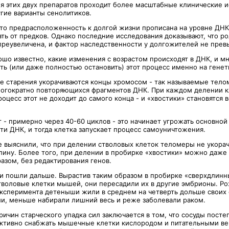
я этих двух препаратов проходит более масштабные клинические и
угие варианты сенолитиков.
что предрасположенность к долгой жизни прописана на уровне ДНК -
ть от предков. Однако последние исследования доказывают, что ро
преувеличена, и фактор наследственности у долгожителей не прев
ошо известно, какие изменения с возрастом происходят в ДНК, и м
ть (или даже полностью остановить) этот процесс именно на генет
е старения укорачиваются концы хромосом - так называемые тело
ногократно повторяющихся фрагментов ДНК. При каждом делении 
роцесс этот не доходит до самого конца - и «хвостики» становятся 
 - примерно через 40-60 циклов - это начинает угрожать основной
ти ДНК, и тогда клетка запускает процесс самоуничтожения.
е выяснили, что при делении стволовых клеток теломеры не укорач
лину. Более того, при делении в пробирке «хвостики» можно даже 
азом, без редактирования генов.
и пошли дальше. Вырастив таким образом в пробирке «сверхдлинн
воловые клетки мышей, они пересадили их в другие эмбрионы. Р
 эксперимента детеныши жили в среднем на четверть дольше своих 
и, меньше набирали лишний весь и реже заболевали раком.
ричин старческого упадка сил заключается в том, что сосуды пост
ктивно снабжать мышечные клетки кислородом и питательными ве