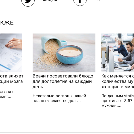
АКЖЕ
ота влияет
Врачи посоветовали блюдо
Как меняется
кции мозга
для долголетия на каждый
количества му
день
женщин в мир
язана с
Некоторые регионы нашей
По данным statis
мят...
планеты славятся долг...
проживает 3,97
мужчин,...