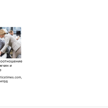
 соотношение
жчин и
е
ticstimes.com,
 млрд