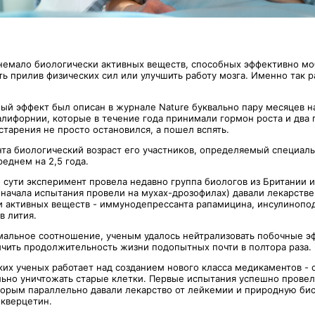
немало биологически активных веществ, способных эффективно мо
ть прилив физических сил или улучшить работу мозга. Именно так 
ый эффект был описан в журнале Nature буквально пару месяцев на
алифорнии, которые в течение года принимали гормон роста и два 
старения не просто остановился, а пошел вспять.
нта биологический возраст его участников, определяемый специа
реднем на 2,5 года.
 сути эксперимент провела недавно группа биологов из Британии и
начала испытания провели на мухах-дрозофилах) давали лекарстве
и активных веществ - иммунодепрессанта рапамицина, инсулинопо
в лития.
мальное соотношение, ученым удалось нейтрализовать побочные э
личить продолжительность жизни подопытных почти в полтора раза.
ких ученых работает над созданием нового класса медикаментов - 
ьно уничтожать старые клетки. Первые испытания успешно провел
торым параллельно давали лекарство от лейкемии и природную би
 кверцетин.