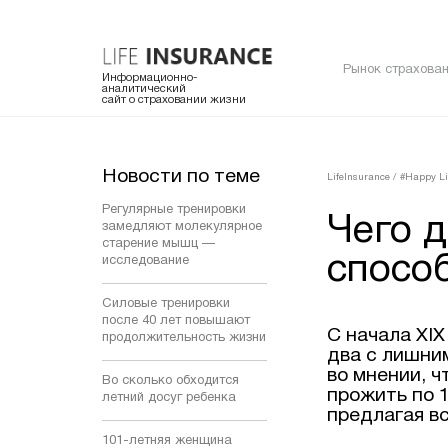
Рынок страхован
Информационно-
аналитический
сайт о страховании жизни
Новости по теме
LifeInsurance
/
#Happy Li
Регулярные тренировки
Чего д
замедляют молекулярное
старение мышц —
спосо
исследование
Силовые тренировки
после 40 лет повышают
С начала XI
продолжительность жизни
два с лишни
во мнении, ч
Во сколько обходится
прожить по 1
летний досуг ребенка
предлагая в
101-летняя женщина