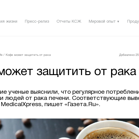
ия жизни
Пресс-релиз
Отчеты КСЖ
Мировой опыт
Проду
▼
fe
/
Кофе может защитить от рака
Добавлено 25 
может защитить от рака
ие ученые выяснили, что регулярное потреблен
и людей от рака печени. Соответствующие вы
MedicalXpress, пишет «Газета.Ru».