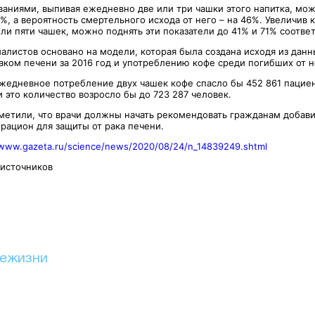
ваниями, выпивая ежедневно две или три чашки этого напитка, мо
%, а вероятность смертельного исхода от него – на 46%. Увеличив 
ли пяти чашек, можно поднять эти показатели до 41% и 71% соотве
алистов основано на модели, которая была создана исходя из данн
аком печени за 2016 год и употреблению кофе среди погибших от н
жедневное потребление двух чашек кофе спасло бы 452 861 пациент
 это количество возросло бы до 723 287 человек.
метили, что врачи должны начать рекомендовать гражданам добавит
рацион для защиты от рака печени.
/www.gazeta.ru/science/news/2020/08/24/n_14839249.shtml
 источников
иежизни