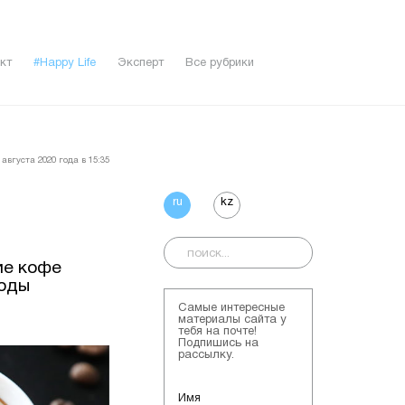
кт
#Happy Life
Эксперт
Все рубрики
августа 2020 года в 15:35
ru
kz
ие кофе
воды
Самые интересные
материалы сайта у
тебя на почте!
Подпишись на
рассылку.
Имя