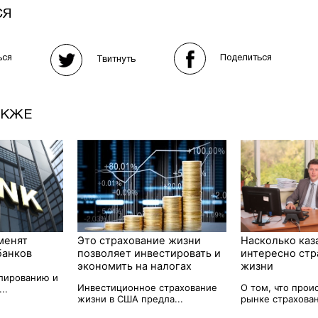
СЯ
Поделиться
ься
Твитнуть
АКЖЕ
менят
Это страхование жизни
Насколько каз
банков
позволяет инвестировать и
интересно стр
экономить на налогах
жизни
улированию и
Инвестиционное страхование
О том, что прои
..
жизни в США предла...
рынке страхован