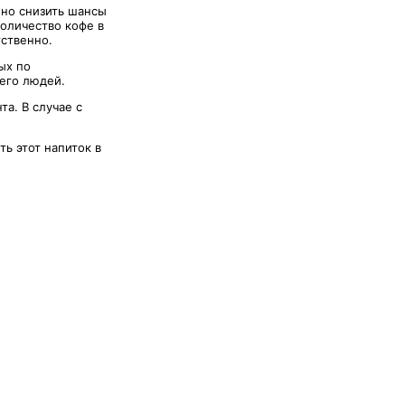
жно снизить шансы
количество кофе в
тственно.
ых по
его людей.
а. В случае с
ь этот напиток в