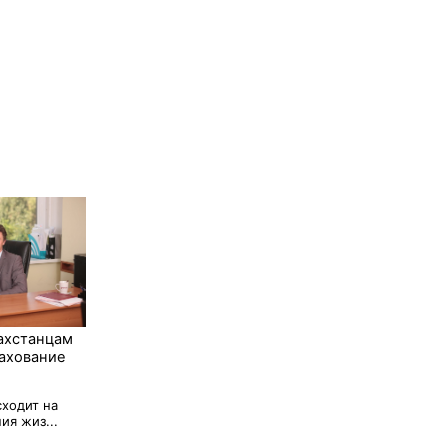
ахстанцам
ахование
сходит на
ия жиз...