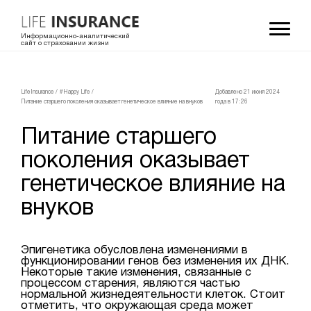
Информационно-аналитический
сайт о страховании жизни
LifeInsurance
/
#Happy Life
/
Добавлено 21 июня 2024
Питание старшего поколения оказывает генетическое влияние на внуков
года в 17:26
Питание старшего
поколения оказывает
генетическое влияние на
внуков
Эпигенетика обусловлена изменениями в
функционировании генов без изменения их ДНК.
Некоторые такие изменения, связанные с
процессом старения, являются частью
нормальной жизнедеятельности клеток. Стоит
отметить, что окружающая среда может