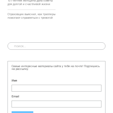
101-летняя женщина дала советы
для долгой и счастливой жизни
Страховщик выяснил, как триллеры
помогают справляться с тревогой
Самые интересные материалы сайта у тебя на почте! Подпишись
на рассылку.
Имя
Email