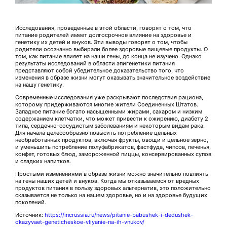
Исследования, проведенные в этой области, говорят о том, что
питание родителей имеет долгосрочное влияние на здоровье и
генетику их детей и внуков. Эти выводы говорят о том, чтобы
родители осознанно выбирали более здоровые пищевые продукты. О
том, как питание влияет на наши гены, до конца не изучено. Однако
результаты исследований в области эпигенетики питания
представляют собой убедительное доказательство того, что
изменения в образе жизни могут оказывать значительное воздействие
на нашу генетику.
Современные исследования уже раскрывают последствия рациона,
которому придерживаются многие жители Соединенных Штатов.
Западное питание богато насыщенными жирами, сахаром и низким
содержанием клетчатки, что может привести к ожирению, диабету 2
типа, сердечно-сосудистым заболеваниям и некоторым видам рака.
Для начала целесообразно повысить потребление цельных
необработанных продуктов, включая фрукты, овощи и цельное зерно,
и уменьшить потребление полуфабрикатов, фастфуда, чипсов, печенья,
конфет, готовых блюд, замороженной пиццы, консервированных супов
и сладких напитков.
Простыми изменениями в образе жизни можно значительно повлиять
на гены наших детей и внуков. Когда мы отказываемся от вредных
продуктов питания в пользу здоровых альтернатив, это положительно
сказывается не только на нашем здоровье, но и на здоровье будущих
поколений.
Источник:
https://incrussia.ru/news/pitanie-babushek-i-dedushek-
okazyvaet-geneticheskoe-vliyanie-na-ih-vnukov/