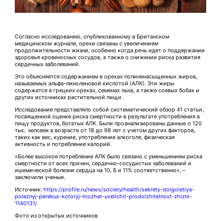
Согласно исследованию, опубликованному в Британском
медицинском журнале, орехи связаны с увеличением
продолжительности жизни, особенно когда речь идет о поддержании
здоровья кровеносных сосудов, а также о снижении риска развития
сердечных заболеваний.
Это объясняется содержанием в орехах полиненасыщенных жиров,
называемых альфа-линоленовой кислотой (АЛК). Эти жиры
содержатся в грецких орехах, семенах льна, а также соевых бобах и
других источниках растительной пищи.
Исследование представляло собой систематический обзор 41 статьи,
посвященной оценке риска смертности в результате употребления в
пищу продуктов, богатых АЛК. Были проанализированы данные о 120
тыс. человек в возрасте от 18 до 98 лет с учетом других факторов,
таких как вес, курение, употребление алкоголя, физическая
активность и потребление калорий.
«Более высокое потребление АЛК было связано с уменьшением риска
смертности от всех причин, сердечно-сосудистых заболеваний и
ишемической болезни сердца на 10, 8 и 11% соответственно», –
заключили ученые.
Источник:
https://profile.ru/news/society/health/sekrety-dolgoletiya-
poleznyj-perekus-kotoryj-mozhet-uvelichit-prodolzhitelnost-zhizni-
1140131/
Фото из открытых источников