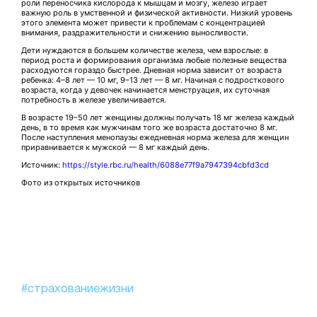
роли переносчика кислорода к мышцам и мозгу, железо играет
важную роль в умственной и физической активности. Низкий уровень
этого элемента может привести к проблемам с концентрацией
внимания, раздражительности и снижению выносливости.
Дети нуждаются в большем количестве железа, чем взрослые: в
период роста и формирования организма любые полезные вещества
расходуются гораздо быстрее. Дневная норма зависит от возраста
ребенка: 4–8 лет — 10 мг, 9–13 лет — 8 мг. Начиная с подросткового
возраста, когда у девочек начинается менструация, их суточная
потребность в железе увеличивается.
В возрасте 19–50 лет женщины должны получать 18 мг железа каждый
день, в то время как мужчинам того же возраста достаточно 8 мг.
После наступления менопаузы ежедневная норма железа для женщин
приравнивается к мужской — 8 мг каждый день.
Источник:
https://style.rbc.ru/health/6088e77f9a7947394cbfd3cd
Фото из открытых источников
#страхованиежизни