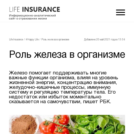
Информационно-аналитический
сайт о страховании жизни
LifeInsurance
/
#Happy Life
/
Роль железа в организме
Добавлено 20 май 2021 года в 13:04
Роль железа в организме
Железо помогает поддерживать многие
важные функции организма, влияя на уровень
жизненной энергии, концентрацию внимания,
желудочно-кишечные процессы, иммунную
систему и регуляцию температуры тела. Его
недостаток или избыток моментально
сказывается на самочувствии, пишет РБК.