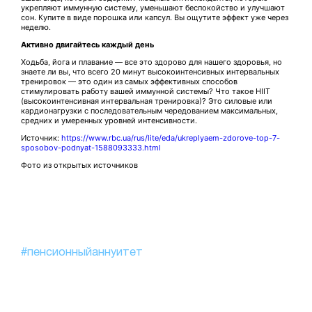
укрепляют иммунную систему, уменьшают беспокойство и улучшают
сон. Купите в виде порошка или капсул. Вы ощутите эффект уже через
неделю.
Активно двигайтесь каждый день
Ходьба, йога и плавание — все это здорово для нашего здоровья, но
знаете ли вы, что всего 20 минут высокоинтенсивных интервальных
тренировок — это один из самых эффективных способов
стимулировать работу вашей иммунной системы? Что такое HIIT
(высокоинтенсивная интервальная тренировка)? Это силовые или
кардионагрузки с последовательным чередованием максимальных,
средних и умеренных уровней интенсивности.
Источник:
https://www.rbc.ua/rus/lite/eda/ukreplyaem-zdorove-top-7-
sposobov-podnyat-1588093333.html
Фото из открытых источников
#пенсионныйаннуитет