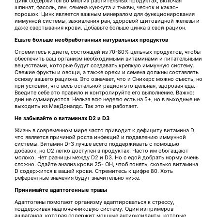
Цинк содержится во многих растительных продуктах, включая
шпинат, фасоль, лен, семена кунжута и тыквы, чеснок и какао-
порошок. Цинк является важным минералом для функционирования
иммунной системы, заживления ран, здоровой щитовидной железы и
даже свертывания крови. Добавьте больше цинка в свой рацион.
Ешьте больше необработанных натуральных продуктов
Стремитесь к диете, состоящей из 70-80% цельных продуктов, чтобы
обеспечить ваш организм необходимыми витаминами и питательными
веществами, которые будут создавать крепкую иммунную систему.
Свежие фрукты и овощи, а также орехи и семена должны составлять
основу вашего рациона. Это означает, что и Сникерс можно съесть, но
при условии, что весь остальной рацион это цельная, здоровая еда.
Введите себе это правило и контролируйте его выполнение. Важно:
дни не суммируются. Нельзя всю неделю есть на 5+, но в выходные не
выходить из МакДоналдс. Так это не работает.
Не забывайте о витаминах D2 и D3
Жизнь в современном мире часто приводит к дефициту витамина D,
что является причиной роста инфекций и подавлению иммунной
системы. Витамин D-3 лучше всего поддерживать с помощью
добавок, но D2 легко доступен в продуктах. Часто им обогащают
молоко. Нет разницы между D2 и D3. Но с едой добрать норму очень
сложно. Сдайте анализ крови 25- ОН, чтоб понять, сколько витамина
D содержится в вашей крови. Стремитесь к цифре 80. Хоть
референтные значения будут значительно ниже.
Принимайте адаптогенные травы
Адаптогены помогают организму адаптироваться к стрессу,
поддерживая надпочечниковую систему. Один из примеров —
ашваганда, которая содержит мощные антиоксиданты, которые