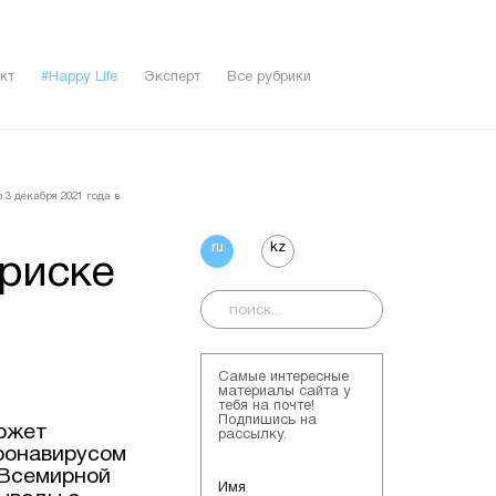
кт
#Happy Life
Эксперт
Все рубрики
 3 декабря 2021 года в
ru
kz
риске
Самые интересные
материалы сайта у
тебя на почте!
Подпишись на
может
рассылку.
ронавирусом
 Всемирной
Имя