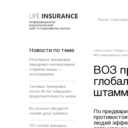
Рынок страхован
Информационно-
аналитический
сайт о страховании жизни
Новости по теме
LifeInsurance
/
#Happy Li
ВОЗ предупредила о вы
Регулярные тренировки
замедляют молекулярное
ВОЗ п
старение мышц —
исследование
глоба
Силовые тренировки
штамм
после 40 лет повышают
продолжительность жизни
Во сколько обходится
По предвари
летний досуг ребенка
противостоя
людей эффек
101-летняя женщина