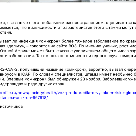
ки, связанные с его глобальным распространением, оцениваются к
зывается, что в зависимости от характеристик этого штамма могут 
ствия.
зывает ли инфекция «омикрон» более тяжелое заболевание по срав
ая «дельту», – говорится на сайте ВОЗ. По мнению ученых, рост чи
 Южной Африке может быть связан с увеличением общего числа зар
сти заболевания. Также пока не отмечено ни одного случая смерти
RS-CoV-2, получивший название «омикрон», вероятно, вызвал очер
вирусом в ЮАР. По словам специалистов, штамм имеет необычно 
ий. Впервые «омикрон» был обнаружен 23 ноября. Заболевших уже
идерландах и ряде других стран.
/profile.ru/news/society/health/voz-predupredila-o-vysokom-riske-glob
shtamma-omikron-967918/
 источников