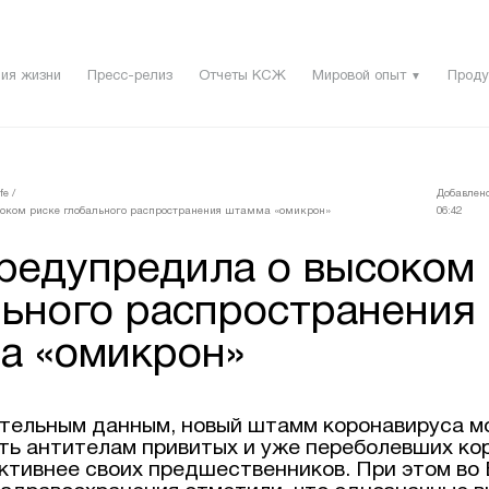
ия жизни
Пресс-релиз
Отчеты КСЖ
Мировой опыт
Проду
▼
fe
/
Добавлено
соком риске глобального распространения штамма «омикрон»
06:42
редупредила о высоком 
льного распространения
а «омикрон»
тельным данным, новый штамм коронавируса 
ть антителам привитых и уже переболевших ко
тивнее своих предшественников. При этом во