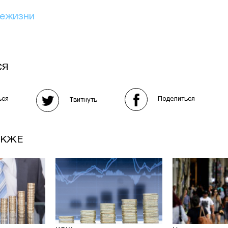
иежизни
СЯ
Поделиться
ься
Твитнуть
АКЖЕ