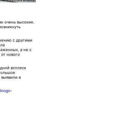
ак очень высокие.
возникнуть
нению с другими
сла
аженных, а не с
 от нового
едной всплеск
большое
 выявили в
alnogo-