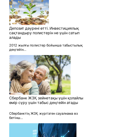
Депозит дәурені өтті. Инвестициялық
сақтандыру полистерін не үшін сатып
алады
2012 жылғы полистер бойынша табыстылық
деңгейін...
Сбербанк ЖЗҚ зейнетақы үшін қолайлы
өмір сүру үшін табыс деңгейін атады
Сбербанктің ЖЗҚ жүргізген сауалнама өз
бетінш...