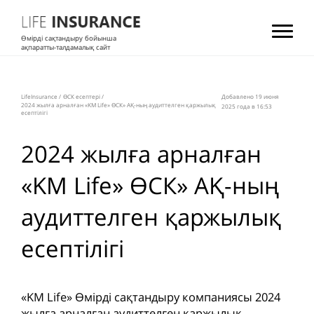
Өмірді сақтандыру бойынша
ақпаратты-талдамалық сайт
LifeInsurance
/
ӨСК есептері
/
Добавлено 19 июня
2024 жылға арналған «KM Life» ӨСК» АҚ-ның аудиттелген қаржылық
2025 года в 16:53
есептілігі
2024 жылға арналған
«KM Life» ӨСК» АҚ-ның
аудиттелген қаржылық
есептілігі
«KM Life» Өмірді сақтандыру компаниясы 2024
жылға арналған аудиттелген қаржылық