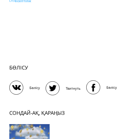
есептілік
БӨЛІСУ
Бөлісу
Бөлісу
Твитнуть
СОНДАЙ-АҚ, ҚАРАҢЫЗ