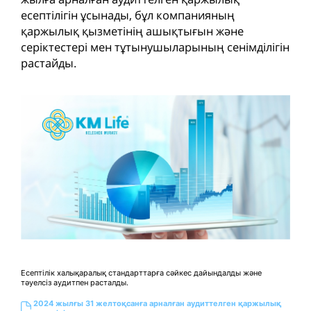
есептілігін ұсынады, бұл компанияның
қаржылық қызметінің ашықтығын және
серіктестері мен тұтынушыларының сенімділiгін
растайды.
Есептілік халықаралық стандарттарға сәйкес дайындалды және
тәуелсіз аудитпен расталды.
2024 жылғы 31 желтоқсанға арналған аудиттелген қаржылық