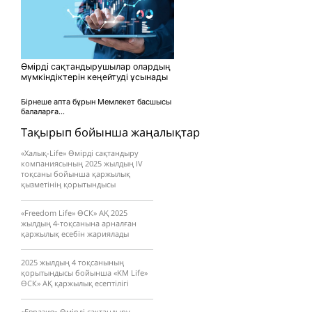
Өмірді сақтандырушылар олардың
мүмкіндіктерін кеңейтуді ұсынады
Бірнеше апта бұрын Мемлекет басшысы
балаларға...
Тақырып бойынша жаңалықтар
«Халық-Life» Өмірді сақтандыру
компаниясының 2025 жылдың IV
тоқсаны бойынша қаржылық
қызметінің қорытындысы
«Freedom Life» ӨСК» АҚ 2025
жылдың 4-тоқсанына арналған
қаржылық есебін жариялады
2025 жылдың 4 тоқсанының
қорытындысы бойынша «KM Life»
ӨCК» АҚ қаржылық есептілігі
«Евразия» Өмірді сақтандыру