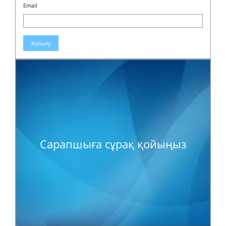
Email
Жазылу
Сарапшыға сұрақ қойыңыз