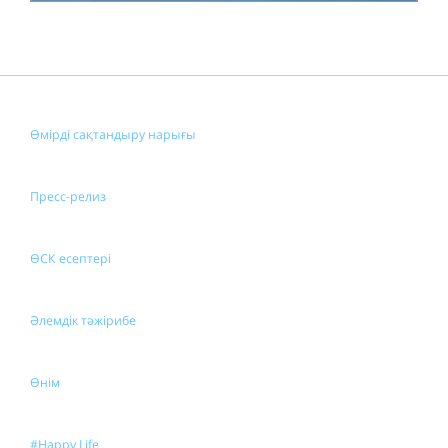
Өмірді сақтандыру нарығы
Пресс-релиз
ӨСК есептері
Әлемдік тәжірибе
Өнім
#Happy Life