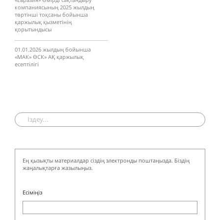
компаниясының 2025 жылдың
төртінші тоқсаны бойынша
қаржылық қызметінің
қорытындысы
01.01.2026 жылдың бойынша
«МАК» ӨCК» АҚ қаржылық
есептілігі
Ең қызықты материалдар сіздің электронды поштаңызда. Біздің
жаңалықтарға жазылыңыз.
Есіміңіз