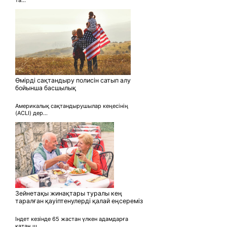
Өмірді сақтандыру полисін сатып алу
бойынша басшылық
Америкалық сақтандырушылар кеңесінің
(ACLI) дер...
Зейнетақы жинақтары туралы кең
таралған қауіптенулерді қалай еңсереміз
Індет кезінде 65 жастан үлкен адамдарға
қатаң ш...