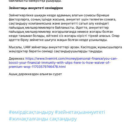
байланысты банкротқа ұшырады.
Зейнетақы аннуитеті сенімдірек
Зейнеткерлікке шыққан кезде адамның алатын сомасы бірнеше
факторларға, соның ішінде жасына, аннуитет үшін төленген сомаға,
сақтандыру компаниясына және аннуитетті сатып алу кезіндегі
пайыздық мөлшерлемелерге байланысты. Әдетте, аннуитеттер
пайыздық мөлшерлемелер жоғарылағанда немесе жоғары болған
кезде танымал болады, өйткені сіз жоғары кірісті тіркей аласыз. Олар
әдетте біреу зейнетке шығуға жақын болған кезде ұсынылады.
Мысалы, UAW зейнетақы аннуитеттері арзан. Кәсіподақ жұмысшыларға
жеңілдіктер беретін сенімді сақтандырушыларды таңдады.
Дереккөз:
https://www.livemint.com/money/personal-finance/you-can-
boost-your-financial-immunity-with-ulips-here-is-how-waiver-of-
premium-wop-11703579746478.html
Ашық дереккөзден алынған сурет
#өмірдісақтандыру
#зейнетақыаннуитеті
#жинақталғанды сақтандыру