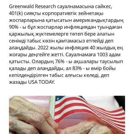
Greenwald Research сауалнамасына сәйкес,
401(k) сияқты корпоративтік зейнетақы
жоспарларына қатысатын американдықтардың
90% - ы бұл жоспарлар инфляциядан туындаған
қаржылық жүктемелерге төтеп бере алатын
сенімді табыс көзін қамтамасыз етпейді деп
алаңдайды. 2022 жылы инфляция 40 жылдық ең
жоғары деңгейге жетті. Сауалнамаға 1003 адам
қатысты. Олардың 76% - ы ақшалары таусылып
қалады деп алаңдайды, ал 83% - ы өмір бойы
кепілдендірілген табыс алғысы келеді, деп
жазады USA TODAY.