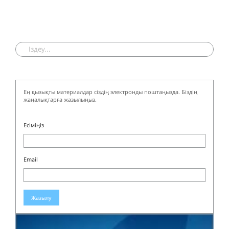
Ең қызықты материалдар сіздің электронды поштаңызда. Біздің
жаңалықтарға жазылыңыз.
Есіміңіз
Email
Жазылу