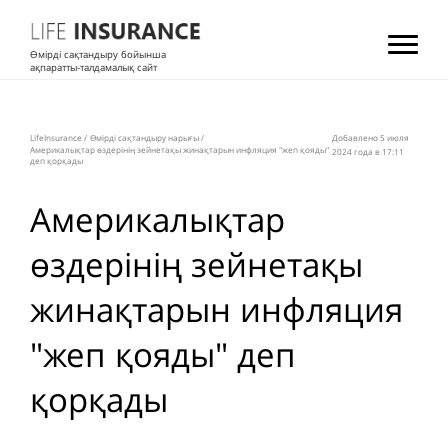
Өмірді сақтандыру бойынша
ақпаратты-талдамалық сайт
LifeInsurance
/
Өмірді сақтандыру нарығы
/
Добавлено 5 июля
Америкалықтар өздерінің зейнетақы жинақтарын инфляция "жеп қояды"
2024 года в 17:11
деп қорқады
Америкалықтар
өздерінің зейнетақы
жинақтарын инфляция
"жеп қояды" деп
қорқады