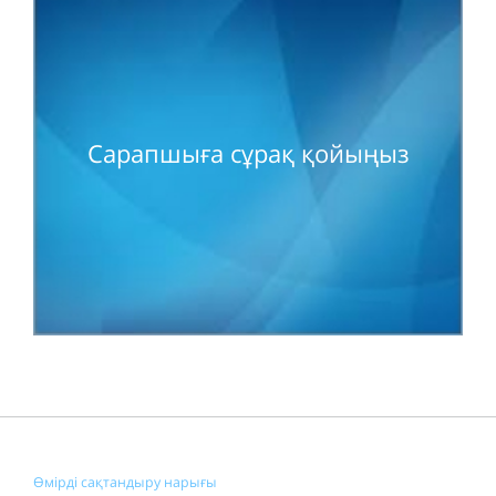
Сарапшыға сұрақ қойыңыз
Өмірді сақтандыру нарығы