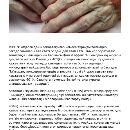
1980 жылдарға дейін зейнетақылар немесе тұрақты төлемдер
бағдарламалары өте сәтті болды, деп атап өтті TIAA корпоративтік
зейнетақы шешімдерінің басшысы Фил Маффей: "40 жылдық ең жоғары
деңгейге жеткен Инфляция 401(k) осалдығын анықтады. Күнделікті
қажеттіліктерді төлеуде қиындықтарға тап болған адамдар
жинақтарын пайдалана бастады немесе жарналарын азайта бастады.
Пайыздық мөлшерлемелердің агрессивті өсуі үй шаруашылығына
қаржылық жүктемені одан әрі арттырды, ал қаржы нарықтарындағы
ауытқулар 401(k) балансты төмендетіп, зейнетақы туралы
алаңдаушылық тудырды".
Автокөлік жұмысшыларының кәсіподағы (UAW) өткен жазда ереуілге
шыққанда, оның талаптарының бірі зейнетақы аннуитеттерін қайтару
және 401(k) зейнетақы жоспарынан бас тарту болды.
401(k) зейнетақы жоспары-бұл АҚШ-тағы жұмыс берушілер ұсынатын,
қызметкерлерге жалақысының бір бөлігін зейнетке шығаруға мүмкіндік
беретін зейнетақы жарналары бағдарламасы. 401(k) жоспарына
енгізілген қаражат акциялар, облигациялар, пай қорлары сияқты
әртүрлі қаржы құралдарына салынуы мүмкін. Алайда, соңғы үш жылда
жұмыс берушілердің көптеген қорлары нарықтағы тұрақсыздыққа