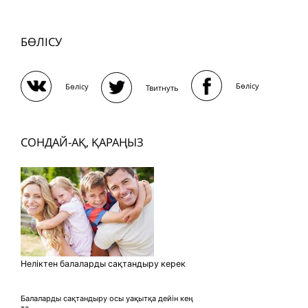
БӨЛІСУ
Бөлісу
Бөлісу
Твитнуть
СОНДАЙ-АҚ, ҚАРАҢЫЗ
Неліктен балаларды сақтандыру керек
Балаларды сақтандыру осы уақытқа дейін кең
та...