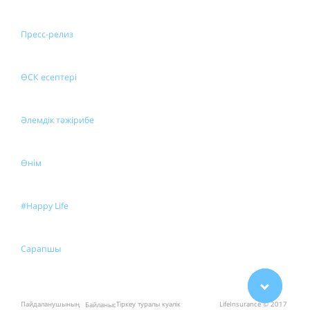
Пресс-релиз
ӨСК есептері
Әлемдік тәжірибе
Өнім
#Happy Life
Сарапшы
Пайдаланушының
Тіркеу туралы куәлік
LifeInsurance © 2017
Байланыс