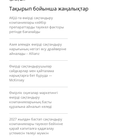
Тақырып бойынша жаңалықтар
АҚШ-та өмірді сақтандыру
компаниялары кейбір
препараттарды тәуекел факторы
ретінде бағалайды
Азия әлемдік өмірді сақтандыру
нарығының негізгі өсу драйверіне
айналады – Allianz
Өмірді сақтандырушылар
сайдкарлар мен қайталама
нарықтарға бет бұруда —
McKinsey
Өмірлік оқиғалар маркетингі
өмірді сақтандыру
компанияларының басты
құралына айналып келеді
2027 жылдан бастап сақтандыру
компаниялары тәуекел бейініне
қарай капиталға қадағалау
үстемесін төлеуі мүмкін