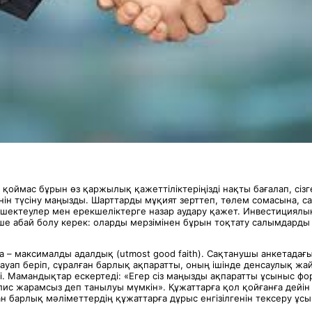
 қоймас бұрын өз қаржылық қажеттіліктеріңізді нақты бағалап, сіз
інін түсіну маңызды. Шарттарды мұқият зерттеп, төлем сомасына, с
 шектеулер мен ерекшеліктерге назар аудару қажет. Инвестициялы
ше абай болу керек: оларды мерзімінен бұрын тоқтату салымдарды 
а – максималды адалдық (utmost good faith). Сақтанушы анкетадағ
ауап беріп, сұралған барлық ақпаратты, оның ішінде денсаулық жа
ті. Мамандықтар ескертеді: «Егер сіз маңызды ақпаратты ұсыныс ф
олис жарамсыз деп танылуы мүмкін». Құжаттарға қол қойғанға дейі
н барлық мәліметтердің құжаттарға дұрыс енгізілгенін тексеру ұс