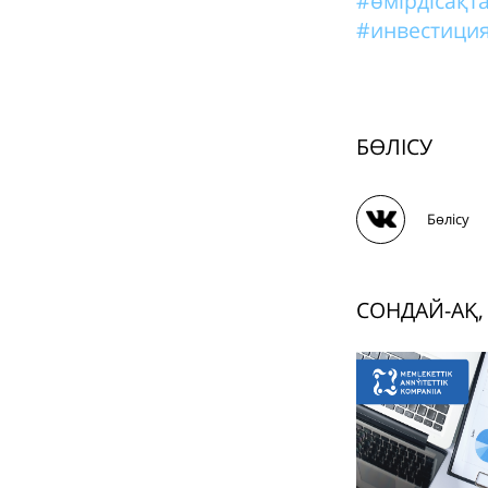
#өмірдісақ
#инвестиция
БӨЛІСУ
Бөлісу
СОНДАЙ-АҚ,