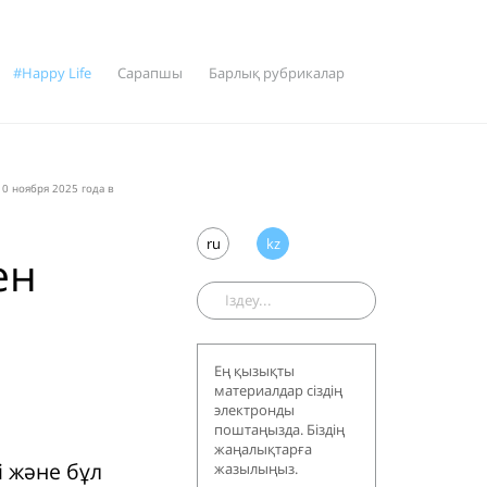
#Happy Life
Сарапшы
Барлық рубрикалар
0 ноября 2025 года в
ru
kz
ен
а
Ең қызықты
материалдар сіздің
электронды
поштаңызда. Біздің
жаңалықтарға
і және бұл
жазылыңыз.