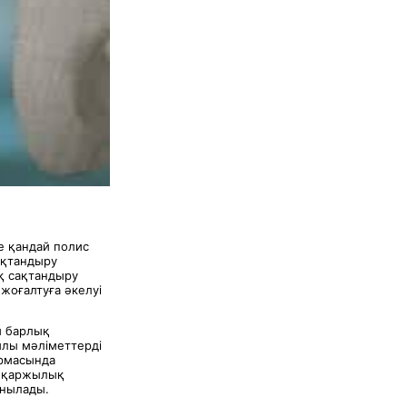
ге қандай полис
ақтандыру
қ сақтандыру
жоғалтуға әкелуі
ы барлық
йлы мәліметтерді
ормасында
н қаржылық
ынылады.