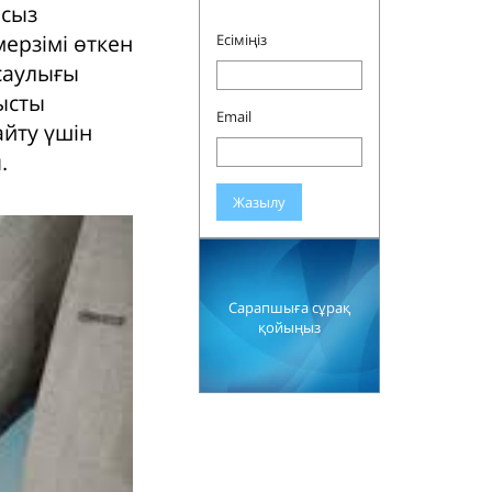
мсыз
мерзімі өткен
Есіміңіз
саулығы
ысты
Email
айту үшін
.
Жазылу
Сарапшыға сұрақ
қойыңыз