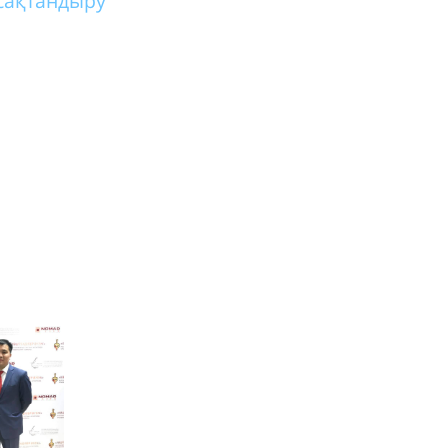
сақтандыру