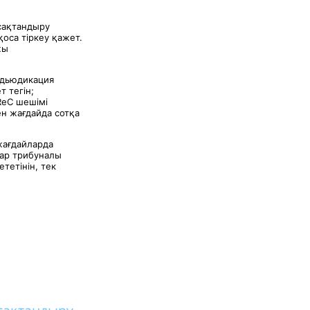
сақтандыру
оса тіркеу қажет.
жы
адьюдикация
 тегін;
ReC шешімі
ен жағдайда сотқа
жағдайларда
тар трибуналы
тетінін, тек