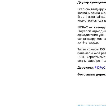
Даулар туындаған
Егер сақтандыру 
компаниясына жол
Егер 4 апта ішінд
индустриясында д
FIDReC екі кезең
(тәуелсіз адъюдик
адьюдикация үшін
сақтандыру компан
жүгіне алады.
Талап сомасы 150
баламалы жол рет
(SCT) қарастырылу
соңғы шара ретін
Дереккөз:
FIDReC
Фото ашық дерек