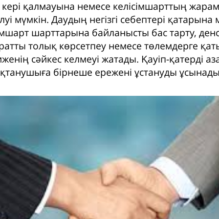
 кері қалмауына немесе келісімшарттың жара
уі мүмкін. Даудың негізгі себептері қатарына 
сімшарт шарттарына байланысты бас тарту, ден
ратты толық көрсетпеу немесе төлемдерге қат
иженің сәйкес келмеуі жатады. Қауіп-қатерді аз
қтанушыға бірнеше ережені ұстануды ұсынады