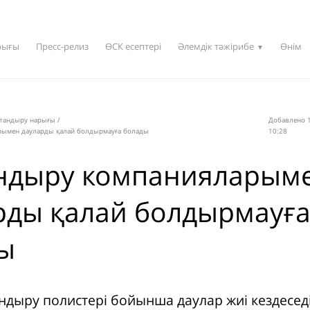
рығы
Пресс-релиз
ӨСК есептері
Әлемдік тәжірибе
Өнім
▼
қтандыру нарығы
/
Добавлено 1
рымен дауларды қалай болдырмауға болады
10:28
ндыру компанияларым
рды қалай болдырмауғ
ы
андыру полистері бойынша даулар жиі кездесед