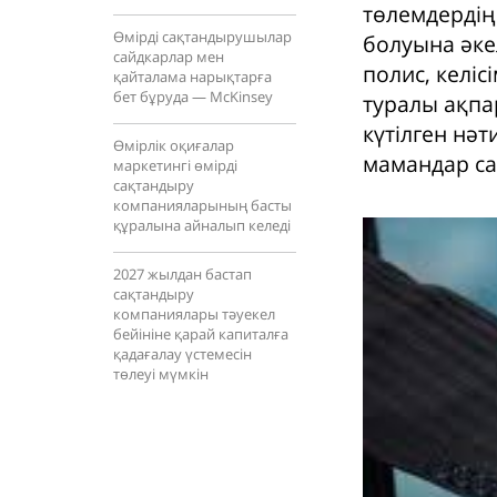
төлемдердің
Өмірді сақтандырушылар
болуына әкел
сайдкарлар мен
полис, келі
қайталама нарықтарға
бет бұруда — McKinsey
туралы ақпа
күтілген нәт
Өмірлік оқиғалар
мамандар са
маркетингі өмірді
сақтандыру
компанияларының басты
құралына айналып келеді
2027 жылдан бастап
сақтандыру
компаниялары тәуекел
бейініне қарай капиталға
қадағалау үстемесін
төлеуі мүмкін