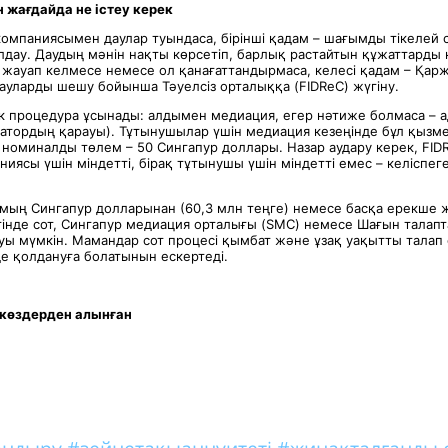
 жағдайда не істеу керек
компаниясымен даулар туындаса, бірінші қадам – шағымды тікелей 
дау. Даудың мәнін нақты көрсетіп, барлық растайтын құжаттарды қ
е жауап келмесе немесе ол қанағаттандырмаса, келесі қадам – Қар
ауларды шешу бойынша Тәуелсіз орталыққа (FIDReC) жүгіну.
дік процедура ұсынады: алдымен медиация, егер нәтиже болмаса – 
атордың қарауы). Тұтынушылар үшін медиация кезеңінде бұл қызмет
 номиналды төлем – 50 Сингапур доллары. Назар аудару керек, FID
иясы үшін міндетті, бірақ тұтынушы үшін міндетті емес – келіспег
 мың Сингапур долларынан (60,3 млн теңге) немесе басқа ерекше 
інде сот, Сингапур медиация орталығы (SMC) немесе Шағын талап
ы мүмкін. Мамандар сот процесі қымбат және ұзақ уақытты талап е
де қолдануға болатынын ескертеді.
көздерден алынған