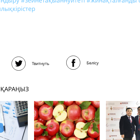
тандыру
#зейнетақыаннуитеті
#жинақталғанды 
лықкірістер
Бөлісу
Твитнуть
 ҚАРАҢЫЗ