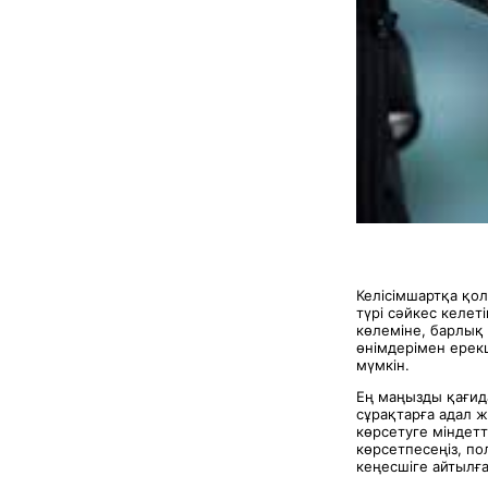
Келісімшартқа қол
түрі сәйкес келет
көлеміне, барлық
өнімдерімен ерек
мүмкін.
Ең маңызды қағид
сұрақтарға адал ж
көрсетуге міндет
көрсетпесеңіз, п
кеңесшіге айтылға