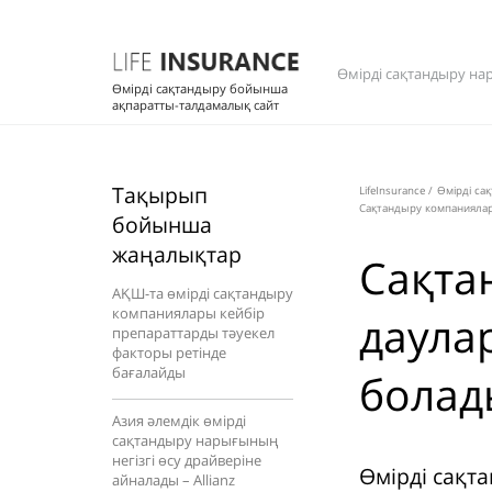
Өмірді сақтандыру на
Өмірді сақтандыру бойынша
ақпаратты-талдамалық сайт
Тақырып
LifeInsurance
/
Өмірді са
Сақтандыру компанияла
бойынша
жаңалықтар
Сақта
АҚШ-та өмірді сақтандыру
компаниялары кейбір
даула
препараттарды тәуекел
факторы ретінде
бағалайды
болад
Азия әлемдік өмірді
сақтандыру нарығының
негізгі өсу драйверіне
Өмірді сақт
айналады – Allianz