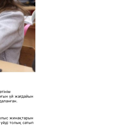
өтінім
ұрғын үй жағдайын
даланған.
рылыс жинақтарын
 үйді толық сатып