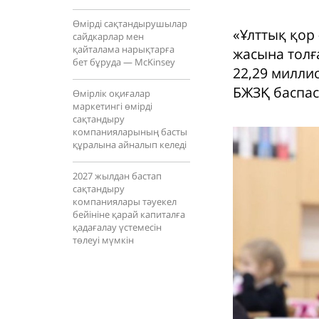
Өмірді сақтандырушылар
«Ұлттық қор
сайдкарлар мен
қайталама нарықтарға
жасына толғ
бет бұруда — McKinsey
22,29 милли
БЖЗҚ баспас
Өмірлік оқиғалар
маркетингі өмірді
сақтандыру
компанияларының басты
құралына айналып келеді
2027 жылдан бастап
сақтандыру
компаниялары тәуекел
бейініне қарай капиталға
қадағалау үстемесін
төлеуі мүмкін