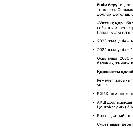
Білім беру:
ең көп
төленген. Соныме
доллар шетелдік 
«Ұлттық қор – ба
сайынғы инвестици
байланысты өзгер
2023 жыл үшін – ә
2024 жыл үшін – 1
Осылайша, 2006 ж
баланың жинағы и
Қаражатты қалай
Кәмелет жасына т
үшін:
БЖЗҚ немесе «эле
АҚШ долларындағы 
ЦентрКредит») бір
Банктің онлайн п
Сурет ашық дерек