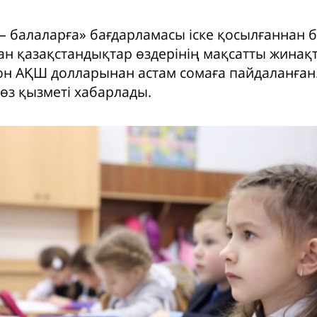
 – балаларға» бағдарламасы іске қосылғаннан б
ан қазақстандықтар өздерінің мақсатты жинақ
он АҚШ долларынан астам сомаға пайдаланған.
өз қызметі хабарлады.