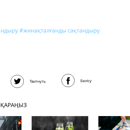
тандыру
#жинақталғанды сақтандыру
Бөлісу
Твитнуть
 ҚАРАҢЫЗ