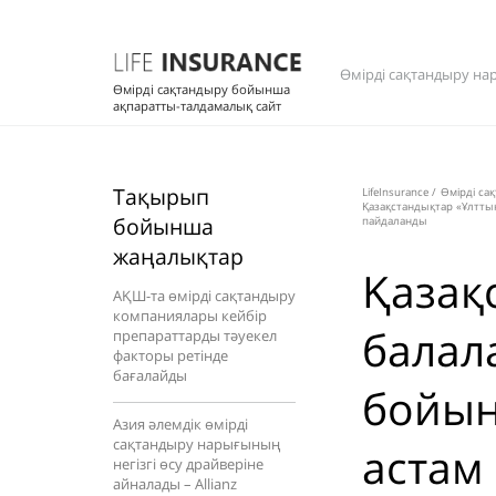
Өмірді сақтандыру на
Өмірді сақтандыру бойынша
ақпаратты-талдамалық сайт
Тақырып
LifeInsurance
/
Өмірді са
Қазақстандықтар «Ұлтты
бойынша
пайдаланды
жаңалықтар
Қазақ
АҚШ-та өмірді сақтандыру
компаниялары кейбір
балал
препараттарды тәуекел
факторы ретінде
бағалайды
бойын
Азия әлемдік өмірді
сақтандыру нарығының
астам
негізгі өсу драйверіне
айналады – Allianz