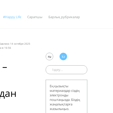
#Happy Life
Сарапшы
Барлық рубрикалар
бавлено 14 октября 2025
а в 16:56
ru
kz
 –
Ең қызықты
дан
материалдар сіздің
электронды
поштаңызда. Біздің
ы
жаңалықтарға
жазылыңыз.