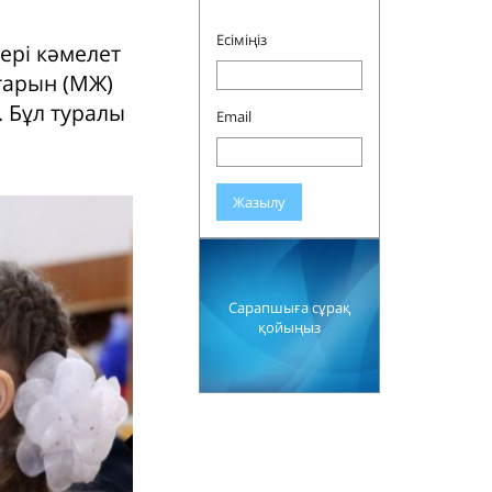
Есіміңіз
ері кәмелет
тарын (МЖ)
 Бұл туралы
Email
Жазылу
Сарапшыға сұрақ
қойыңыз