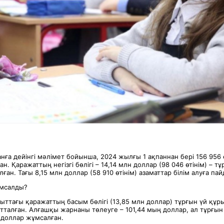
нға дейінгі мәлімет бойынша, 2024 жылғы 1 ақпаннан бері 156 956 
н. Қаражаттың негізгі бөлігі – 14,14 млн доллар (98 046 өтінім) – т
ған. Тағы 8,15 млн доллар (58 910 өтінім) азаматтар білім алуға пай
ұмсалды?
ыттағы қаражаттың басым бөлігі (13,85 млн доллар) тұрғын үй құ
тталған. Алғашқы жарнаны төлеуге – 101,44 мың доллар, ал тұрғын
 доллар жұмсалған.