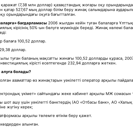
 қаражат (7,38 млн доллар) қазақстандық жоғары оқу орындарында
н қатар 527,67 мың доллар білім беру жинақ салымдарына аударыл
оқу орындарындағы оқуға бағытталған.
лаларға» бағдарламасы
2006 жылдан кейін туған балаларға Ұлтты
ялық кірісінің 50%-ын бөлуге мүмкіндік береді. Жинақ көлемі ба
еді:
р балаға 100,52 доллар.
29,38 доллар.
ылы туған баланың мақсатты жинағы 100,52 долларды құраса, 200
нвестициялық кірісті есептегенде 232,94 долларға жеткен.
 алуға болады?
олған азаматтар өз жинақтарын уәкілетті оператор арқылы пайдала
ктрондық үкімет» сайтындағы жеке кабинет арқылы МЖ сомасын 
шот ашу үшін уәкілетті банктердің (АО «Отбасы банк», АО «Халық 
іне жүгіну керек;
латформасы арқылы төлемге өтінім беру қажет.
көздерден алынған.