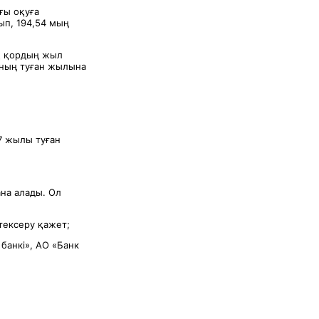
ғы оқуға
ып, 194,54 мың
қ қордың жыл
ланың туған жылына
7 жылы туған
на алады. Ол
тексеру қажет;
банкі», АО «Банк