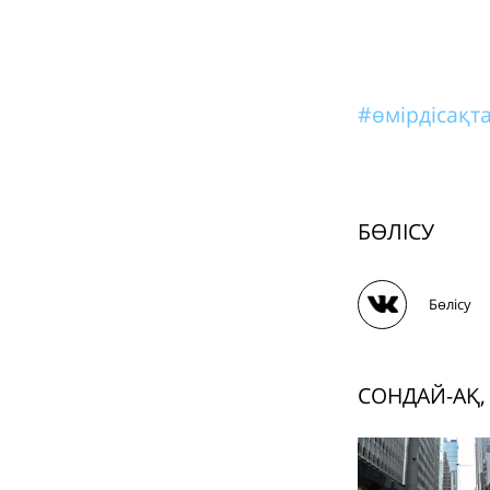
#өмірдісақ
БӨЛІСУ
Бөлісу
СОНДАЙ-АҚ,