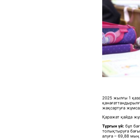
2025 жылғы 1 қаза
қанағаттандырылға
жақсартуға жұмсал
Қаражат қайда ж
Тұрғын үй:
бұл бағ
толықтыруға бағы
алуға – 69,88 мың