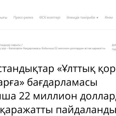
рығы
Пресс-релиз
ӨСК есептері
Әлемдік тәжірибе
Өнім
▼
қтандыру нарығы
/
До
қ қор – балаларға» бағдарламасы бойынша 22 миллион доллардан астам қаражатты
год
стандықтар «Ұлттық қор
арға» бағдарламасы
ша 22 миллион доллар
 қаражатты пайдаланд