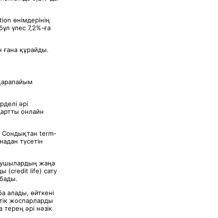
tion өнімдерінің
ұл үлес 7,2%-ға
н ғана құрайды.
 қарапайым
делі әрі
дартты онлайн
. Сондықтан term-
адан түсетін
ырушылардың жаңа
credit life) сату
абады.
а алады, өйткені
ттік жоспарларды
 терең әрі нәзік