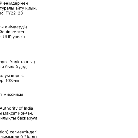
P өнімдерінен
туралы айту қиын.
есі FY22–23
ты өнімдердің
үйеніп келген
е ULIP үлесін
ады. Үндістанның
ри былай деді:
олуы керек.
әрі 10%-ын
гі миссиясы
thority of India
ы мақсат қойған.
байлықты басқаруға
ion) сегментіндегі
ұрылымында 9,2%-ды