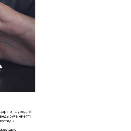
ріне тәуелділігі
андыруға ниетті
йқатады.
а жылдық