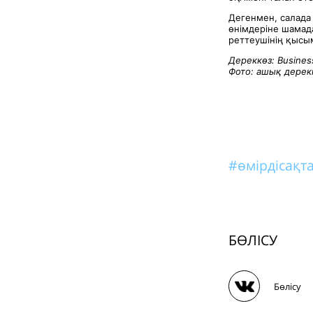
Дегенмен, салада
өнімдеріне шамад
реттеушінің қысым
Дереккөз: Busines
Фото: ашық дерек
#өмірдісақ
БӨЛІСУ
Бөлісу