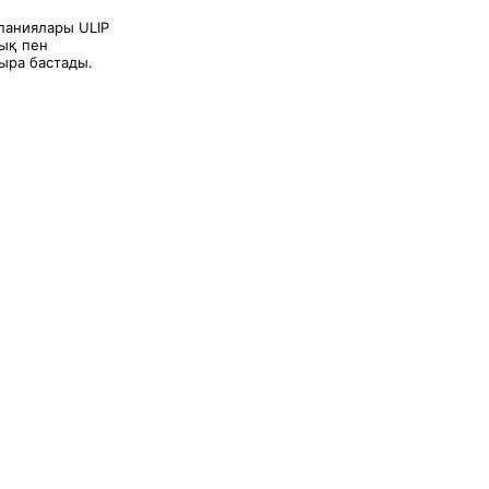
паниялары ULIP
лық пен
ыра бастады.