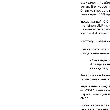
эквивалентті сыйл
алған. Бұл көрсет
Оның үстіне, соңғ
кезеңіндегі 16%-д
Ұқсас жағдай ICIC
(негізінен ULIP) ү
мемлекеттік алып к
жалпы APE құрылы
Реттеуші мен 
Бұл көрсеткіштер
Сауда және өнерк
«Сақтандыру
Алайда өкін
ғана құрайд
Тевари өзінің бір
тұрғысынан «ең ж
Үндістанның сақта
— «2047 жылға қар
Сарапшылардың пік
емес.
Соған қарамастан,
көрсеткіштер өте 