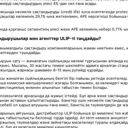
өмірді сақтандырудың үлесі 4%-дан сәл ғана асады.
ясында несиелік сақтандыруды (credit life) қоса есептегенде protec
ақылар көлемінің 29,1%-ына жеткенімен, APE көрсеткіші бойынша б
нда қорғаныс сегментінің үлесі жеке APE көлемінің небәрі 0,71%-ы
ндырушылар мен агенттер ULIP-ті таңдайды?
 танымалдығы сақтандыру компанияларының жаман ниетінен емес,
бептерден туындайды.
ыруын сату — жиналатын сыйлықақы көлемі тұрғысынан алғанда күр
знес. Мысалы, 30 жастағы темекі шекпейтін адамға арналған стан
нің жылдық жарнасы шамамен 8–15 мың рупийді құрайды.
ясы жиналған сыйлықақының белгілі бір пайызы ретінде есептеледі
ша комиссия мөлшерлемесі жоғары болғанымен, аз көлемдегі жарн
инвестициялық өнімнен алынатын табыстан төмен болады.
ancassurance арнасында да жұмыс істейді. Бұл арна жеке сақтанд
ынан астамын қалыптастырады. Банктер үшін несиелік сақтандыруды (
 себебі ол қарыз алушыны ғана емес, банктің өз тәуекелдерін де ж
рының айтуынша, дистрибьютор ULIP бойынша ірі мәмілені тез жаб
ық табыстылықты белсенді түрде іздейді. Ал term немесе аннуите
қаржылық тәуекелдер және зейнетақы мәселелері туралы әлдеқайда
еді, бұл өз кезегінде мәмілені қиындатады.