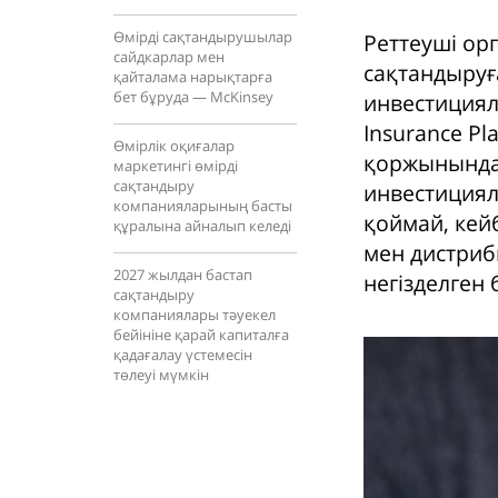
Өмірді сақтандырушылар
Реттеуші ор
сайдкарлар мен
сақтандыруғ
қайталама нарықтарға
бет бұруда — McKinsey
инвестициял
Insurance P
Өмірлік оқиғалар
қоржынында 
маркетингі өмірді
сақтандыру
инвестициял
компанияларының басты
қоймай, кейб
құралына айналып келеді
мен дистри
2027 жылдан бастап
негізделген
сақтандыру
компаниялары тәуекел
бейініне қарай капиталға
қадағалау үстемесін
төлеуі мүмкін