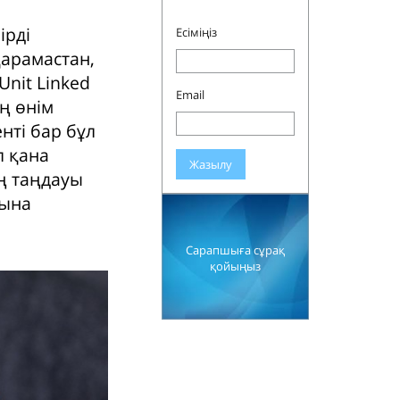
ірді
Есіміңіз
қарамастан,
nit Linked
Email
ң өнім
нті бар бұл
п қана
Жазылу
ің таңдауы
рына
Сарапшыға сұрақ
қойыңыз