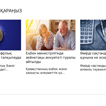
 ҚАРАҢЫЗ
ифрлық
Еңбек министрлігінде
Өмірді сақтанд
і талқылауда
зейнетақы аннуитеті туралы
құнына не әсе
айтылды
тық Банкі
Өмірді сақтанды
Қазақстанның еңбек және
ет...
өлімнің тәуекелін
халықты әлеуметтік қо...