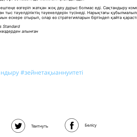
 ештеңе өзгеріп жатқан жоқ деу дұрыс болмас еді. Сақтандыру ком
ан тыс тәуелділіктің тәуекелдерін түсінеді. Нарықтағы құбылмалы
ын ескере отырып, олар өз стратегияларын біртіндеп қайта қараст
s Standard
көздерден алынған
тандыру
#зейнетақыаннуитеті
Бөлісу
Твитнуть