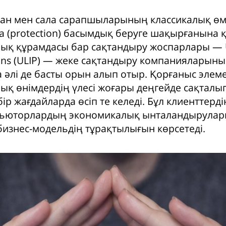
ган мен сала сарапшыларының классикалық өм
а (protection) басымдық беруге шақырғанына 
ық құрамдасы бар сақтандыру жоспарлары — U
lans (ULIP) — жеке сақтандыру компанияларыны
әлі де басты орын алып отыр. Қорғаныс элеме
ық өнімдердің үлесі жоғары деңгейде сақталы
ір жағдайларда өсіп те келеді. Бұл клиенттерд
бьюторлардың экономикалық ынталандырула
 бизнес-модельдің тұрақтылығын көрсетеді.