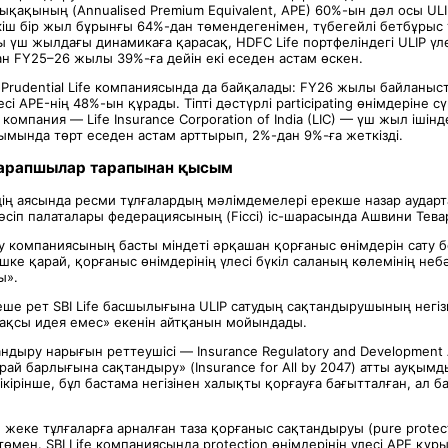
ықақының (Annualised Premium Equivalent, APE) 60%-ын дәл осы ULI
кіш бір жыл бұрынғы 64%-дан төмендегенімен, түбегейлі бетбұрыс 
ы үш жылдағы динамикаға қарасақ, HDFC Life портфеліндегі ULIP үл
ан FY25–26 жылы 39%-ға дейін екі еседен астам өскен.
I Prudential Life компаниясында да байқалады: FY26 жылы байланыс
лесі APE-нің 48%-ын құрады. Тіпті дәстүрлі participating өнімдеріне с
омпания — Life Insurance Corporation of India (LIC) — үш жыл ішінд
мында төрт еседен астам арттырып, 2%-дан 9%-ға жеткізді.
сарапшылар тарапынан қысым
дің аясында ресми тұлғалардың мәлімдемелері ерекше назар аударт
әсіп палаталары федерациясының (Ficci) іс-шарасында Ашвини Тева
 компаниясының басты міндеті әрқашан қорғаныс өнімдерін сату б
ішке қарай, қорғаныс өнімдерінің үлесі бүкіл саланың көлемінің неб
ы».
неше рет SBI Life басшылығына ULIP сатудың сақтандырушының негіз
ақсы идея емес» екенін айтқанын мойындады.
ндыру нарығын реттеушісі — Insurance Regulatory and Development Au
ай барлығына сақтандыру» (Insurance for All by 2047) атты ауқымд
ірінше, бұл бастама негізінен халықты қорғауға бағытталған, ал 
 жеке тұлғаларға арналған таза қорғаныс сақтандыруы (pure protect
төмен. SBI Life компаниясында protection өнімдерінің үлесі APE қ