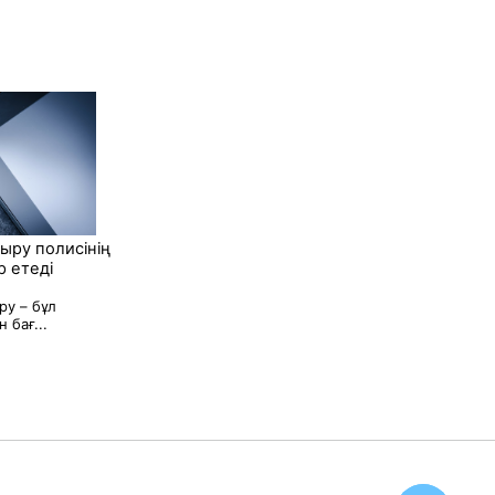
ыру полисінің
р етеді
ру – бұл
 бағ...