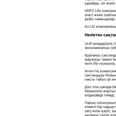
құрайды, ал жеке 
HDFC Life компани
үлесі жеке сыйлық
дейін төмендейді.
Ал LIC компаниясы
Неліктен сақта
ULIP өнімдерінің
экономикалық се
Қорғаныс сақтанд
маржасы төмен би
term life полисі
Агенттің комисси
сақтандыру бойын
нақты табыс ірі 
Дәл осы қағида b
бизнесінің жартыс
әлдеқайда тиімді,
Нарық қатысушыла
клиенттер нарықт
сату өлім қаупі, 
әңгімені талап ет