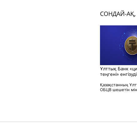
СОНДАЙ-АҚ,
Ұлттық Банк «ц
теңгені» енгізуд
Қазақстанның Ұлт
ОБЦВ шешетін мінд