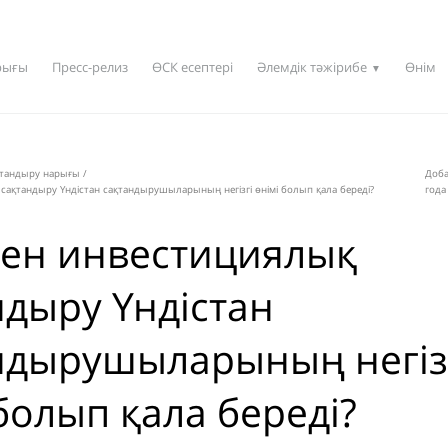
рығы
Пресс-релиз
ӨСК есептері
Әлемдік тәжірибе
Өнім
▼
қтандыру нарығы
/
Доба
сақтандыру Үндістан сақтандырушыларының негізгі өнімі болып қала береді?
года
тен инвестициялық
ндыру Үндістан
ндырушыларының негіз
болып қала береді?