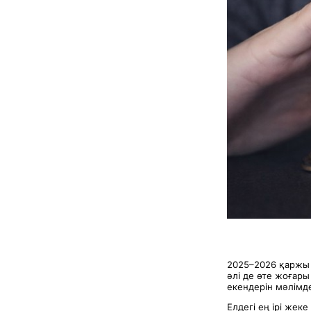
2025–2026 қаржы 
әлі де өте жоғары
екендерін мәлімд
Елдегі ең ірі же