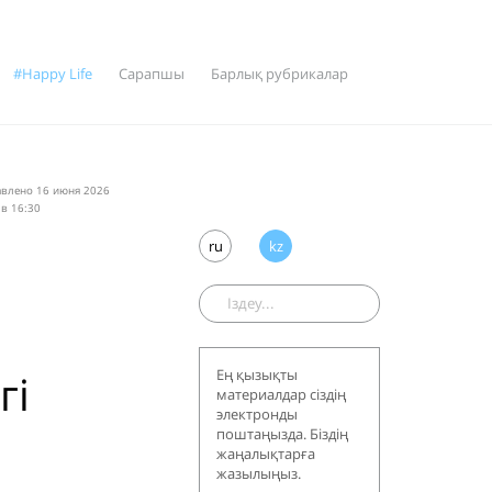
#Happy Life
Сарапшы
Барлық рубрикалар
влено 16 июня 2026
 в 16:30
ru
kz
гі
Ең қызықты
материалдар сіздің
электронды
поштаңызда. Біздің
жаңалықтарға
жазылыңыз.