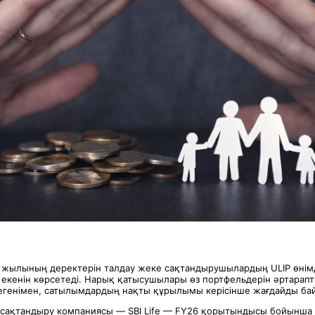
жылының деректерін талдау жеке сақтандырушылардың ULIP өнімде
 екенін көрсетеді. Нарық қатысушылары өз портфельдерін әртарапт
егенімен, сатылымдардың нақты құрылымы керісінше жағдайды ба
ке сақтандыру компаниясы — SBI Life — FY26 қорытындысы бойынш