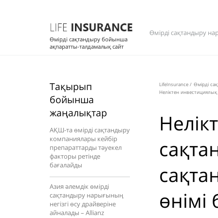
Өмірді сақтандыру на
Өмірді сақтандыру бойынша
ақпаратты-талдамалық сайт
Тақырып
LifeInsurance
/
Өмірді са
Неліктен инвестициялық 
бойынша
жаңалықтар
Нелік
АҚШ-та өмірді сақтандыру
компаниялары кейбір
сақта
препараттарды тәуекел
факторы ретінде
бағалайды
сақта
Азия әлемдік өмірді
өнімі 
сақтандыру нарығының
негізгі өсу драйверіне
айналады – Allianz