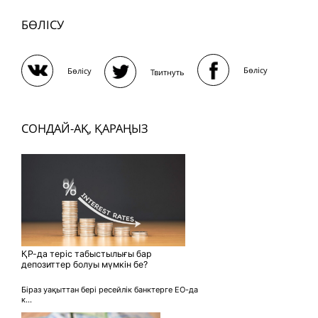
БӨЛІСУ
Бөлісу
Бөлісу
Твитнуть
СОНДАЙ-АҚ, ҚАРАҢЫЗ
ҚР-да теріс табыстылығы бар
депозиттер болуы мүмкін бе?
Біраз уақыттан бері ресейлік банктерге ЕО-да
к...