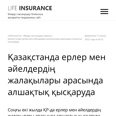
Өмірді сақтандыру бойынша
ақпаратты-талдамалық сайт
LifeInsurance
/
Өмірді сақтандыру нарығы
/
Добавлено 13 июня
Қазақстанда ерлер мен әйелдердің жалақылары арасында алшақтық
2022 года в 09:22
қысқаруда
Қазақстанда ерлер мен
әйелдердің
жалақылары арасында
алшақтық қысқаруда
Соңғы екі жылда ҚР-да ерлер мен әйелдердің
жалақылары арасында алшақтық қысқаруда,