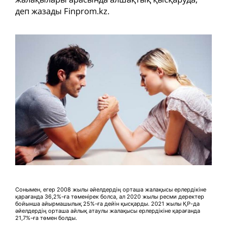
деп жазады Finprom.kz.
Сонымен, егер 2008 жылы әйелдердің орташа жалақысы ерлердікіне
қарағанда 36,2%-ға төменірек болса, ал 2020 жылы ресми деректер
бойынша айырмашылық 25%-ға дейін қысқарды. 2021 жылы ҚР-да
әйелдердің орташа айлық атаулы жалақысы ерлердікіне қарағанда
21,7%-ға төмен болды.