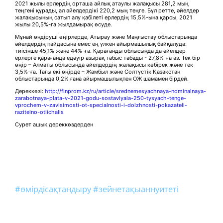
2021 жылы ерлердің орташа айлық атаулы жалақысы 281,2 мың
теңгені құрады, ал әйелдердікі 220,2 мың теңге. Бұл ретте, әйелдер
жалақысының сатып алу қабілеті ерлердің 15,5%-ына қарсы, 2021
жылы 20,5%-ға жылдамырақ өсуде.
Мұнай өндіруші өңірлерде, Атырау және Маңғыстау облыстарында
әйелдердің пайдасына емес ең үлкен айырмашылық байқалуда:
тиісінше 45,1% және 44%-ға. Қарағанды облысында да әйелдер
ерлерге қарағанда едәуір азырақ табыс табады - 27,8%-ға аз. Тек бір
өңір – Алматы облысында әйелдердің жалақысы көбірек және тек
3,5%-ға. Тағы екі өңірде – Жамбыл және Солтүстік Қазақстан
облыстарында 0,2% ғана айырмашылықпен ОЖ шамамен бірдей.
Дереккөзі:
http://finprom.kz/ru/article/srednemesyachnaya-nominalnaya-
zarabotnaya-plata-v-2021-godu-sostavlyala-250-tysyach-tenge-
vprochem-v-zavisimosti-ot-specialnosti-i-dolzhnosti-pokazateli-
razitelno-otlichalis
Сурет ашық дереккөздерден
#өмірдісақтандыру
#зейнетақыаннуитеті