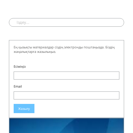
Ең қызықты материалдар сіздің электронды поштаңызда. Біздің
жаңалықтарға жазылыңыз.
Есіміңіз
Email
Жазылу