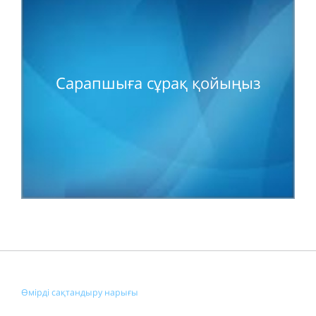
Сарапшыға сұрақ қойыңыз
Өмірді сақтандыру нарығы