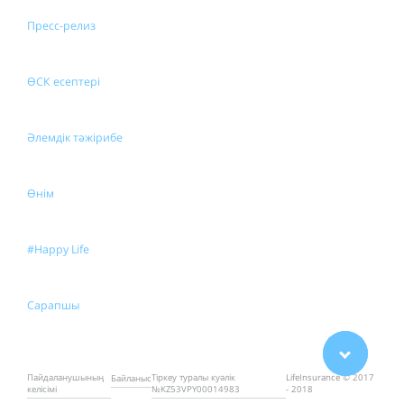
Пресс-релиз
ӨСК есептері
Әлемдік тәжірибе
Өнім
#Happy Life
Сарапшы
Пайдаланушының
Тіркеу туралы куәлік
LifeInsurance © 2017
Байланыс
келісімі
№KZ53VPY00014983
- 2018