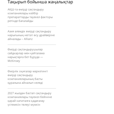
Тақырып бойынша жаңалықтар
АҚШ-та өмірді сақтандыру
компаниялары кейбір
препараттарды тәуекел факторы
ретінде бағалайды
Азия әлемдік өмірді сақтандыру
нарығының негізгі өсу драйверіне
айналады – Allianz
Өмірді сақтандырушылар
сайдкарлар мен қайталама
нарықтарға бет бұруда —
McKinsey
Өмірлік оқиғалар маркетингі
өмірді сақтандыру
компанияларының басты
құралына айналып келеді
2027 жылдан бастап сақтандыру
компаниялары тәуекел бейініне
қарай капиталға қадағалау
үстемесін төлеуі мүмкін