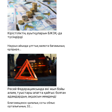
Кірістіліктің ауытқуларын БЖЗҚ-да
түсіндірді
Наурыз айында ұлттық валюта бағамының
құлдыра...
Ресей Федерациясында екі жыл бойы
алаяқ туыстары апатта қайтыс болған
адамдардың ақшасын иемденді
Благовещенск қалалық соты облыс
орталығының 32...