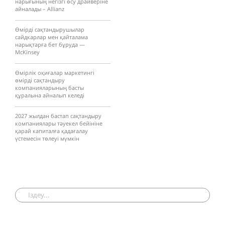
нарығының негізгі өсу драйверіне
айналады – Allianz
Өмірді сақтандырушылар
сайдкарлар мен қайталама
нарықтарға бет бұруда —
McKinsey
Өмірлік оқиғалар маркетингі
өмірді сақтандыру
компанияларының басты
құралына айналып келеді
2027 жылдан бастап сақтандыру
компаниялары тәуекел бейініне
қарай капиталға қадағалау
үстемесін төлеуі мүмкін