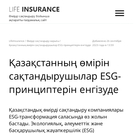
Өмірді сақтандыру бойынша
ақпаратты-талдамалық сайт
LifeInsurance
/
Өмірді сақтандыру нарығы
/
Добавлено 26 сентября
Қазақстанның өмірін сақтандырушылар ESG-принциптерін енгізуде
2023 года в 13:59
Қазақстанның өмірін
сақтандырушылар ESG-
принциптерін енгізуде
Қазақстандық өмірді сақтандыру компаниялары
ESG-трансформация саласында өз жолын
бастады. Экологиялық, әлеуметтік және
басқарушылық жауапкершілік (ESG)