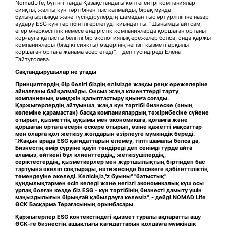
NomadLife, бүгінгі таңда Қазақстандағы көптеген ірі компаниялар
сияқты, жалпы күн тәртібінен тыс қалмайды, бірақ мұнда
бұлыңғырлыққа және түсіндірулердің шамадан тыс әртүрлілігіне назар
аудару ESG күн тәртібін ілгерілетуді қиындатты. "Шынымды айтсам,
егер өнеркәсіптік немесе өндірістік компанияларда қоршаған ортаны
қорғауға қатысты белгілі бір экологиялық ережелер болса, онда қаржы
компаниялары (біздікі сияқты) өздерінің негізгі қызметі арқылы
қоршаған ортаға жанама әсер етеді", - деп түсіндіреді Елена
Тайтуголева.
Сақтандырушылар не ұтады
Принциптердің бір бөлігі біздің елімізде жақсы реңк ережелеріне
айналғаны байқалмайды. Онсыз жаңа клиенттерді тарту,
компанияның имиджін қалыптастыру қиынға соғады.
Қаржыгерлердің айтуынша, жаңа күн тәртібі бизнеске (оның
көлеміне қарамастан) басқа компаниялардың тәжірибесіне сүйене
отырып, қызметтің ауқымы мен экономикаға, қоғамға және
қоршаған ортаға әсерін ескере отырып, өзіне қажетті мақсаттар
мен оларға қол жеткізу жолдарын әзірлеуге мүмкіндік береді.
"Жақын арада ESG қағидаттарын елемеу, тіпті шамалы болса да,
Бизнестің өмір сүруіне қауіп төндіреді деп сенімді түрде айта
аламыз, өйткені бұл клиенттердің, жеткізушілердің,
серіктестердің, қызметкерлер мен жұртшылықтың біртіндеп бас
тартуына әкеліп соқтырады, нәтижесінде бәсекеге қабілеттіліктің
төмендеуіне әкеледі. Келісіңіз,"z буыны"
"батыстық"
құндылықтармен өсіп келеді және негізгі экономикалық күш осы
ұрпақ болған кезде біз ESG - күн тәртібінің бизнесті дамыту үшін
маңыздылығын бірыңғай қабылдауға келеміз", - дейді NOMAD Life
ӨСК Басқарма
Т
өрағасының орынбасары.
Қаржыгерлер ESG контекстіндегі қызмет туралы ақпаратты ашу
ӨСК-ге бизнестің ашықтығы қағидаттарын қолдауға мүмкіндік