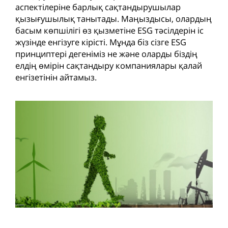
аспектілеріне барлық сақтандырушылар
қызығушылық танытады. Маңыздысы, олардың
басым көпшілігі өз қызметіне ESG тәсілдерін іс
жүзінде енгізуге кірісті. Мұнда біз сізге ESG
принциптері дегеніміз не және оларды біздің
елдің өмірін сақтандыру компаниялары қалай
енгізетінін айтамыз.