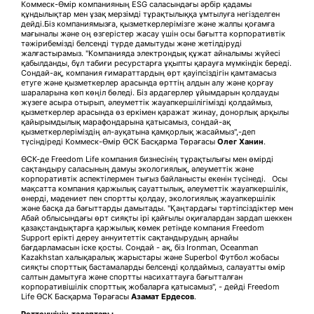
Коммеск-Өмір компанияның ESG саласындағы әрбір қадамы
құндылықтар мен ұзақ мерзімді тұрақтылыққа ұмтылуға негізделген
дейді.Біз компаниямызға, қызметкерлерімізге және жалпы қоғамға
мағыналы және оң өзгерістер жасау үшін осы бағытта корпоративтік
тәжірибемізді белсенді түрде дамытуды және жетілдіруді
жалғастырамыз. "Компанияда электрондық құжат айналымы жүйесі
қабылданды, бұл табиғи ресурстарға ұқыпты қарауға мүмкіндік береді.
Сондай-ақ, компания ғимараттардың өрт қауіпсіздігін қамтамасыз
етуге және қызметкерлер арасында өрттің алдын алу және қорғау
шараларына көп көңіл бөледі. Біз ардагерлер ұйымдарын қолдауды
жүзеге асыра отырып, әлеуметтік жауапкершілігімізді қолдаймыз,
қызметкерлер арасында өз еркімен қаражат жинау, донорлық арқылы
қайырымдылық марафондарына қатысамыз, сондай-ақ
қызметкерлеріміздің әл-ауқатына қамқорлық жасаймыз",-деп
түсіндіреді Коммеск-Өмір ӨСК Басқарма Төрағасы
Олег Ханин
.
ӨСК-де Freedom Life компания бизнесінің тұрақтылығы мен өмірді
сақтандыру саласының дамуы экологиялық, әлеуметтік және
корпоративтік аспектілермен тығыз байланысты екенін түсінеді. Осы
мақсатта компания қаржылық сауаттылық, әлеуметтік жауапкершілік,
өнерді, мәдениет пен спортты қолдау, экологиялық жауапкершілік
және басқа да бағыттарды дамытады. "Қаңтардағы тәртіпсіздіктер мен
Абай облысындағы өрт сияқты ірі қайғылы оқиғалардан зардап шеккен
қазақстандықтарға қаржылық көмек ретінде компания Freedom
Support ерікті дереу аннуитеттік сақтандырудың арнайы
бағдарламасын іске қосты. Сондай - ақ, біз Ironman, Oceanman
Kazakhstan халықаралық жарыстары және Superbol Футбол жобасы
сияқты спорттық бастамаларды белсенді қолдаймыз, салауатты өмір
салтын дамытуға және спортты насихаттауға бағытталған
корпоративішілік спорттық жобаларға қатысамыз", - дейді Freedom
Life ӨСК Басқарма Төрағасы
Азамат Ердесов
.
Реттеушінің талаптары