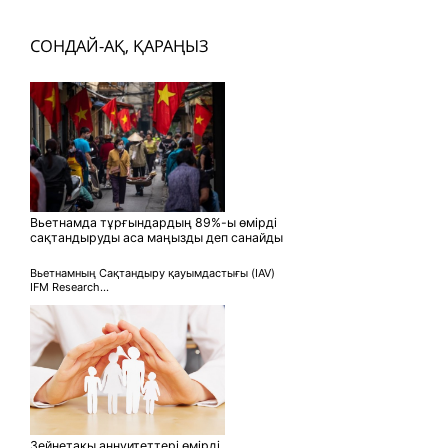
СОНДАЙ-АҚ, ҚАРАҢЫЗ
Вьетнамда тұрғындардың 89%-ы өмірді
сақтандыруды аса маңызды деп санайды
Вьетнамның Сақтандыру қауымдастығы (IAV)
IFM Research...
Зейнетақы аннуитеттері өмірді