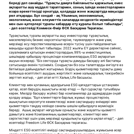
береді деп санайды. "Тұрақты дамуға байланысты қаржылық емес
ақпаратты ашу мүдделі тараптармен, соның ішінде инвесторлармен
өзара әрекеттесуді орнатуда, қолдауда және жақсартуда маңызды
рөл атқарады. Бұл сондай - ақ Ұйымның экономикалық,
экологиялық және әлеуметтік салаларда кездесетін мүмкіндіктері
мен сын-қатерлері туралы хабардар ету құралы болып табылады",
- деп есептейді Коммеск-Өмір
ӨСК Басқарма
Т
өрағасы
.
Тұрақтылық туралы ақпаратты ашу инвесторлар тұрақтылық
мәселелерінің бизнес көрсеткіштеріне, тәуекелдерге және ұзақ
мерзімді өсу перспективаларына әсерін түсіну үшін пайдаланатын
маңызды құрал болып табылады. 2022 жылғы EY деректеріне сәйкес,
сауалнамаға қатысқан инвесторлардың 99%-ы инвестициялық
шешімдер қабылдау процесінде компаниялардың ESG ақпаратын
ашуын ескереді. "Біз секторда тұрақты дамуды басқару әлі бастапқы
сатысында екенін түсінеміз. Сондықтан біз осы талаптарды енгізуге өз
бетімізше дайындалып жатырмыз. Біздің қызметкерлер тұрақты даму
бойынша есептілікті ашудың жергілікті және халықаралық тәжірибесін
зерттеп жатыр, - деп атап өтті Халық Life басшысы.
Клиенттер мен қоғамның адалдығына ESG қағидаттарын ұстанумен
қатар, есеп берудің ашықтығы әсер етеді ― бұл сұрақтар туғызбауы
керек. Мөлдір басқару жүйесі бар компаниялар да адамдардан оңай
қолдау алады. "Бұл клиенттерге барлық жұмыс процестерінің
ашықтығын көрсетуге көмектеседі және сақтандыру өнімдері мен
қызметтерін таңдау кезінде саналы шешім қабылдауға мүмкіндік
береді. Ашық ақпарат неғұрлым орнықты және жауапты қызметті
дамытуға және Компанияның қызметкерлері, клиенттері мен
серіктестері үшін ұзақ мерзімді құндылықты құруға ықпал етеді", - деп
есептейді Freedom Life ӨСК Басқарма төрағасы.
Міндетті ESG есептілігі өмірді сақтандырушылардың жұмысына әсер