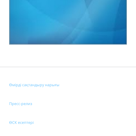
Өмірді сақтандыру нарығы
Пресс-релиз
ӨСК есептері