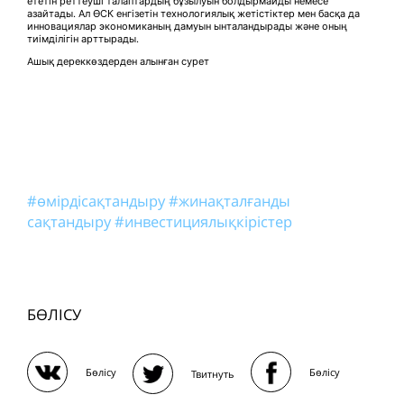
ететін реттеуші талаптардың бұзылуын болдырмайды немесе
азайтады. Ал ӨСК енгізетін технологиялық жетістіктер мен басқа да
инновациялар экономиканың дамуын ынталандырады және оның
тиімділігін арттырады.
Ашық дереккөздерден алынған сурет
#өмірдісақтандыру
#жинақталғанды
сақтандыру
#инвестициялықкірістер
БӨЛІСУ
Бөлісу
Бөлісу
Твитнуть