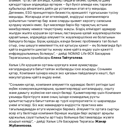
аламын. Тұтастай алғанда, Қазақстандағы бизнес орнықты даму
қағидаттарын әлдеқайда ертерек – бұл бүкіл әлемде кең тараған
құбылысқа айналғанға дейін де ұстанғанын атап өту маңызды.
Дегенмен, ESG принциптерін бизнестің ерекшелігі тұрғысынан түсіну
маңызды. Жоғарыда атап өткенімдей, өндіруші компанияларға
қойылатын талаптар бар және оларды қызмет көрсету саласына
қолдану мүмкін емес. Бұл мәселеде бәрін бір тарақтың астына
мәжбүрлемеу немесе теңестірмеу жақсы. Біздің еліміздегі адамдар
жылдан жылға қоршаған ортаның ластануына қалай жауапкершілікпен
қарайтынын, әлдеқайда әлеуметтік жауапкершілікке ие болатынын
байқауға болады. Бірақ қазірдің өзінде бизнес проблемаға тап болып
отыр, оны шешуге мемлекеттің өзі қатысуы қажет – ең болмағанда бұл
қайта өңделетін шикізатты жинау және қайта өңдеу үшін қажетті
инфрақұрылымның болмауы", - дейді NOMAD Life ӨСК Басқарма
Төрағасының орынбасары
Елена Тайтуголева
.
Халык Life қоршаған ортаны қорғауға және аумақтарды
көгалдандыруға бағытталған жобаларды іске асырады. Сонымен
қатар, Компания ішінара кеңсе эко қағазын пайдалануға көшті, бұл
макулатураны қайта өңдеу өнімі.
"Сонымен қатар, компания әлеуметтік құрамдас бөлігі ретінде ішкі
еңбек коммуникацияларына, қызметкерлерді ынталандыру, оқыту
және дамыту жүйесіне көп көңіл бөледі. Қызметкерлер үшін Компания
ұжымды біріктіруге және оның ішінде командалық рухты
қалыптастыруға бағытталған әр түрлі корпоративтік іс-шараларды
үнемі өткізеді. Біз жас мамандарға өндірістік практика мен
тағылымдамадан өтуге мүмкіндік береміз. Әлеуметтік ортаға сыртқы
әсер ету бөлігінде компания бірнеше жылдан бері ақпарат арқылы
қаржылық сауаттылықты арттыру бойынша бастамаларды жүзеге
асырып келеді", - дейді Халык Life Басқарма Төрағасы
Жанар
Жұбаниязова.