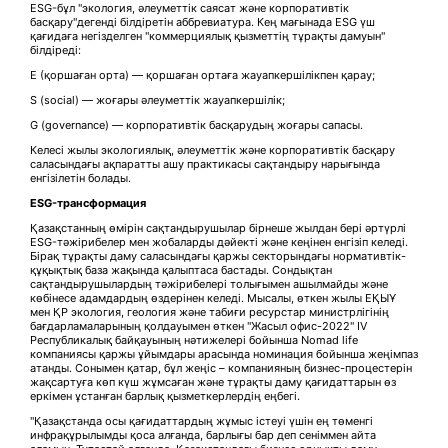
ESG-бұл "экология, әлеуметтік саясат және корпоративтік
басқару"дегенді білдіретін аббревиатура. Кең мағынада ESG үш
қағидаға негізделген "коммерциялық қызметтің тұрақты дамуын"
білдіреді:
E (қоршаған орта) — қоршаған ортаға жауапкершілікпен қарау;
S (social) — жоғары әлеуметтік жауапкершілік;
G (governance) — корпоративтік басқарудың жоғары сапасы.
Келесі жылы экологиялық, әлеуметтік және корпоративтік басқару
саласындағы ақпаратты ашу практикасы сақтандыру нарығында
енгізілетін болады.
ESG-трансформация
Қазақстанның өмірін сақтандырушылар бірнеше жылдан бері әртүрлі
ESG-тәжірибелер мен жобаларды дәйекті және кеңінен енгізіп келеді.
Бірақ тұрақты даму саласындағы қаржы секторындағы нормативтік-
құқықтық база жақында қалыптаса бастады. Сондықтан
сақтандырушылардың тәжірибелері толығымен ашылмайды және
көбінесе адамдардың өздерінен келеді. Мысалы, өткен жылы ЕҚЫҰ
мен ҚР экология, геология және табиғи ресурстар министрлігінің
бағдарламаларының қолдауымен өткен "Жасыл офис-2022" IV
Республикалық байқауының нәтижелері бойынша Nomad life
компаниясы қаржы ұйымдары арасында номинация бойынша жеңімпаз
атанды. Сонымен қатар, бұл жеңіс – компанияның бизнес-процестерін
жақсартуға көп күш жұмсаған және тұрақты даму қағидаттарын өз
еркімен ұстанған барлық қызметкерлердің еңбегі.
"Қазақстанда осы қағидаттардың жұмыс істеуі үшін ең төменгі
инфрақұрылымды қоса алғанда, барлығы бар деп сеніммен айта