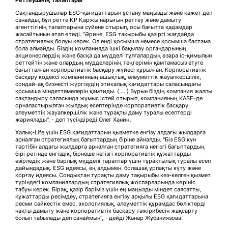
Сақтандырушылар ESG-қағидаттарын ұстану маңызды және қажет деп
санайды, бұл ретте ҚР Қаржы нарығын реттеу және дамыту
агенттігінің талаптарына сүйене отырып, осы бағытта қадамдар
жасайтынын атап өтеді. "Әрине, ESG тақырыбы қазіргі жағдайда
стратегиялық болуы керек. Ол енді қосымша немесе қосымша бастама
бола алмайды. Біздің компанияда ішкі бақылау органдарының,
акционерлердің және басқа да мүдделі тұлғалардың өзара іс-қимылын
реттейтін және олардың мүдделерінің теңгерімін қамтамасыз етуге
бағытталған корпоративтік басқару жүйесі құрылған. Корпоративтік
басқару кодексі компанияның ашықтық, әлеуметтік жауапкершілік,
сондай-ақ бизнесті жүргізудің этикалық қағидаттары саласындағы
қосымша міндеттемелерін қамтиды. ( ... ) Бұрын біздің компания жалпы
сақтандыру саласында жұмыс істей отырып, компанияның KASE-де
орналастырылған жылдық есептерінде корпоративтік басқару,
әлеуметтік жауапкершілік және тұрақты даму туралы есептерді
жариялады", - деп түсіндіреді Олег Ханин
.
Халық-Life үшін ESG қағидаттарын қызметке енгізу алдағы жылдарға
арналған стратегиялық бағыттардың біріне айналды. "Біз ESG күн
тәртібін алдағы жылдарға арналған стратегияға негізгі бағыттардың
бірі ретінде енгіздік, бірнеше негізгі корпоративтік құжаттарды
әзірледік және барлық мүдделі тараптар үшін тұрақтылық туралы есеп
дайындадық. ESG идеясы, ең алдымен, болашақ ұрпақты күту және
қорғау идеясы. Сондықтан тұрақты даму тақырыбы кез-келген қызмет
түріндегі компаниялардың стратегиялық жоспарларында көрініс
табуы керек. Бірақ, қазір бәріміз үшін ең маңызды міндет саясатты,
құжаттарды ресімдеу, стратегияға енгізу арқылы ESG қағидаттарына
ресми сәйкестік емес, экологиялық, әлеуметтік құрамдас бөліктерді
нақты дамыту және корпоративтік басқару тәжірибесін жақсарту
болып табылады деп санаймын", - дейді Жанар Жұбаниязова.