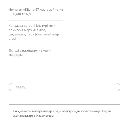
Неліктен АҚШ-та 67 жаста зейнетке
шыққан тиімді
Канадада қатерлі ісік түрі мен
ремиссия мерзімі өмірді
сақтандыру тарифіне қалай әсер
етеді
Өмірді сақтандыру не үшін
маңызды
Ең қызықты материалдар сіздің электронды поштаңызда. Біздің
жаңалықтарға жазылыңыз.