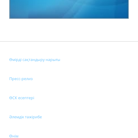
Өмірді сақтандыру нарығы
Пресс-релиз
ӨСК есептері
Әлемдік тәжірибе
Өнім