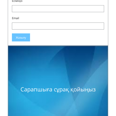
Есіміңіз
Email
Жазылу
Сарапшыға сұрақ қойыңыз