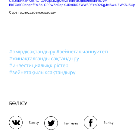
CzI3kbHkzFYzlxhC_OAFXpLu2gQxnZfYeRfyBzjbu9RdkEPIc7W-
BkTOdiG0snqhfEnl8a_CPPwZc9dpXURx6KR5WW3REzb92SgJxi6w4lZWK6J5Up
Сурет ашық дереккөздерден
#өмірдісақтандыру
#зейнетақыаннуитеті
#жинақталғанды сақтандыру
#инвестициялықкірістер
#зейнетақылықсақтандыру
БӨЛІСУ
Бөлісу
Бөлісу
Твитнуть