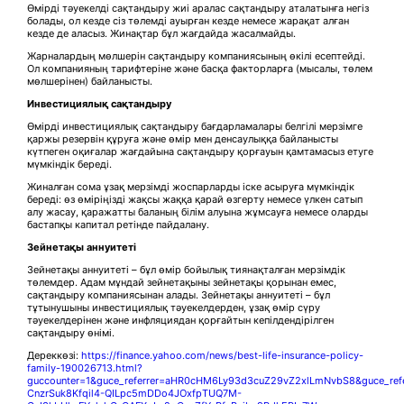
Өмірді тәуекелді сақтандыру жиі аралас сақтандыру аталатынға негіз
болады, ол кезде сіз төлемді ауырған кезде немесе жарақат алған
кезде де аласыз. Жинақтар бұл жағдайда жасалмайды.
Жарналардың мөлшерін сақтандыру компаниясының өкілі есептейді.
Ол компанияның тарифтеріне және басқа факторларға (мысалы, төлем
мөлшерінен) байланысты.
Инвестициялық сақтандыру
Өмірді инвестициялық сақтандыру бағдарламалары белгілі мерзімге
қаржы резервін құруға және өмір мен денсаулыққа байланысты
күтпеген оқиғалар жағдайына сақтандыру қорғауын қамтамасыз етуге
мүмкіндік береді.
Жиналған сома ұзақ мерзімді жоспарларды іске асыруға мүмкіндік
береді: өз өміріңізді жақсы жаққа қарай өзгерту немесе үлкен сатып
алу жасау, қаражатты баланың білім алуына жұмсауға немесе оларды
бастапқы капитал ретінде пайдалану.
Зейнетақы аннуитеті
Зейнетақы аннуитеті – бұл өмір бойылық тиянақталған мерзімдік
төлемдер. Адам мұндай зейнетақыны зейнетақы қорынан емес,
сақтандыру компаниясынан алады. Зейнетақы аннуитеті – бұл
тұтынушыны инвестициялық тәуекелдерден, ұзақ өмір сүру
тәуекелдерінен және инфляциядан қорғайтын кепілдендірілген
сақтандыру өнімі.
Дереккөзі:
https://finance.yahoo.com/news/best-life-insurance-policy-
family-190026713.html?
guccounter=1&guce_referrer=aHR0cHM6Ly93d3cuZ29vZ2xlLmNvbS8&guce_ref
CnzrSuk8Kfqil4-QILpc5mDDo4JOxfpTUQ7M-