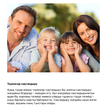
Тәуекелді сақтандыру
Ашық түрде өмірді тәуекелді сақтандыру бір жалғыз сақтандыру
жағдайын білдіреді – өмірден өту. Бұл жағдайда сақтандырылатын
адам бір жарнаны төлейді немесе оларды тұрақты түрде төлейді –
оның барлығы шартқа байланысты. Сақтандыру жағдайы орын алған
кезде, ақшаны оның туыстары алады.