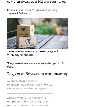
сақтандырушылары 202 млн фунт төледі
Өткен жылы Covid-19-дан қайтыс болу
тәуекелі бойын...
Техниканы сатып алу кезінде қалай
үнемдеуге болады
Жаңа техниканы сатып алу-қымбат рахат. Біз
бұл ...
Тақырып бойынша жаңалықтар
Айова тұрғыны отбасы
мүшелерінің хабарынсыз 11 өмірді
сақтандыру полисін рәсімдеген
Әйелін сақтандыру төлемі үшін
өлтірді деп айыпталған бұрынғы
пастор сотқа жетпей көз жұмды