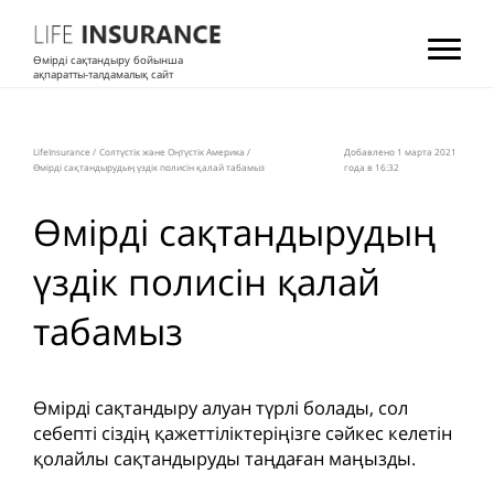
Өмірді сақтандыру бойынша
ақпаратты-талдамалық сайт
LifeInsurance
/
Солтүстік және Оңтүстік Америка
/
Добавлено 1 мартa 2021
Өмірді сақтандырудың үздік полисін қалай табамыз
года в 16:32
Өмірді сақтандырудың
үздік полисін қалай
табамыз
Өмірді сақтандыру алуан түрлі болады, сол
себепті сіздің қажеттіліктеріңізге сәйкес келетін
қолайлы сақтандыруды таңдаған маңызды.