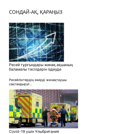
СОНДАЙ-АҚ, ҚАРАҢЫЗ
Ресей тұрғындары жинақ ақшаның
баламалы тәсілдерін іздеуде
Ресейліктердің өмірді жинақтаушы
сақтандыруғ...
Covid-19 үшін Ұлыбритания