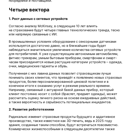
посредники и поставщики.
Четыре вектора
1. Рост данных с сетевых устройств
Согласно анализу McKinsey, в следующие 10 лет влиять
на страхование будут четыре главных технологических тренда, тесно
или напрямую связанные с ИИ.
В промышленных условиях оборудование с сенсорными датчиками
используется достаточно давно, но в ближайшие годы будет
наблюдаться значительное увеличение количества сетевых устройств
для потребителей. К уже существующим автономным автомобилям,
фитнес-трекерам, умным бытовым приборам, смартфонам и смарт-
часам присоединятся новые растущие категории устройств – одежда,
очки, медицинские гаджеты и обувь.
Полученная с них лавина данных позволит страховщикам лучше
понимать своих клиентов, что приведёт к появлению новых страховых
продуктов, более персонализированной ценовой политике и в
конечном итоге к оказанию услуг в режиме реального времени.
Например, связанный с актуарной базой данных прибор, который
клиент постоянно носит с собой (браслет, предмет одежды), может
рассчитать оценку личного риска на основе ежедневных действий,
а также вероятность и серьёзность потенциальных инцидентов.
2. Развитие робототехники
Радикально изменит страховые продукты будущего и аддитивное
производство, также известное как 3D-печать, ведь в 2025 году
здания, созданные таким способом, будут встречаться повсеместно.
Коммерчески жизнеспособными в следующем десятилетии также