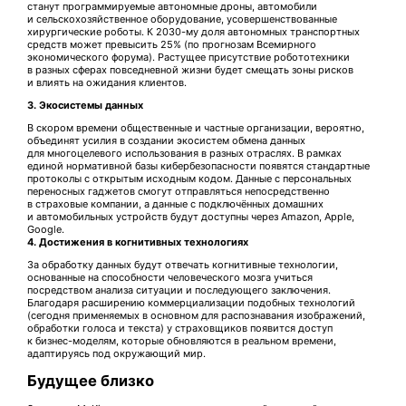
станут программируемые автономные дроны, автомобили
и сельскохозяйственное оборудование, усовершенствованные
хирургические роботы. К 2030-му доля автономных транспортных
средств может превысить 25% (по прогнозам Всемирного
экономического форума). Растущее присутствие робототехники
в разных сферах повседневной жизни будет смещать зоны рисков
и влиять на ожидания клиентов.
3. Экосистемы данных
В скором времени общественные и частные организации, вероятно,
объединят усилия в создании экосистем обмена данных
для многоцелевого использования в разных отраслях. В рамках
единой нормативной базы кибербезопасности появятся стандартные
протоколы с открытым исходным кодом. Данные с персональных
переносных гаджетов смогут отправляться непосредственно
в страховые компании, а данные с подключённых домашних
и автомобильных устройств будут доступны через Amazon, Apple,
Google.
4. Достижения в когнитивных технологиях
За обработку данных будут отвечать когнитивные технологии,
основанные на способности человеческого мозга учиться
посредством анализа ситуации и последующего заключения.
Благодаря расширению коммерциализации подобных технологий
(сегодня применяемых в основном для распознавания изображений,
обработки голоса и текста) у страховщиков появится доступ
к бизнес-моделям, которые обновляются в реальном времени,
адаптируясь под окружающий мир.
Будущее близко