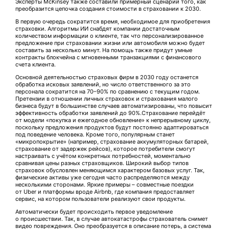
Эксперты McKinsey также составили примерный сценарий того, как
преобразится цепочка создания стоимости в страховании к 2030.
В первую очередь сократится время, необходимое для приобретения
страховки. Алгоритмы ИИ снабдят компании достаточным
количеством информации о клиенте, так что персонализированное
предложение при страховании жизни или автомобиля можно будет
составить за несколько минут. На помощь также придут умные
контракты блокчейна с мгновенными транзакциями с финансового
счета клиента.
Основной деятельностью страховых фирм в 2030 году останется
обработка исковых заявлений, но число ответственного за это
персонала сократится на 70–90% по сравнению с текущим годом.
Претензии в отношении личных страховок и страхования малого
бизнеса будут в большинстве случаев автоматизированы, что повысит
эффективность обработки заявлений до 90%.Страхование перейдёт
от модели «покупка и ежегодное обновление» к непрерывному циклу,
поскольку предложения продуктов будут постоянно адаптироваться
под поведение человека. Кроме того, популярным станет
«микропокрытие» (например, страхование аккумуляторных батарей,
страхование от задержек рейсов), которое потребители смогут
настраивать с учётом конкретных потребностей, моментально
сравнивая цены разных страховщиков. Широкий выбор типов
страховок обусловлен меняющимся характером базовых услуг. Так,
физические активы уже сегодня часто распределяются между
несколькими сторонами. Яркие примеры – совместные поездки
от Uber и платформы вроде Airbnb, где компания предоставляет
сервис, на котором пользователи реализуют свои продукты.
Автоматически будет происходить первое уведомление
о происшествии. Так, в случае автокатастрофы страхователь снимет
видео повреждения. Оно преобразуется в описание потерь, а система