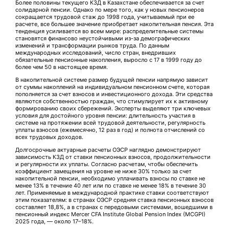
Более половины текущего КЗД в Казахстане обеспечивается за счет
солидарной пенсии. Однако по мере того, как у новых пенсионеров
сокращается трудовой стаж до 1998 года, учитываемый при ее
расчете, все большее значение приобретает накопительная пенсия. Эта
тенденция усиливается во всем мире: распределительные системы
становятся финансово неустойчивыми из-за демографических
изменений и трансформации рынков труда. По данным
международных исследований, число стран, внедривших
обязательные пенсионные накопления, выросло с 17 в 1999 году до
более чем 50 в настоящее время.
В накопительной системе размер будущей пенсии напрямую зависит
от суммы накоплений на индивидуальном пенсионном счете, которая
пополняется за счет взносов и инвестиционного дохода. Эти средства
являются собственностью граждан, что стимулирует их к активному
формированию своих сбережений. Эксперты выделяют три ключевых
условия для достойного уровня пенсии: длительность участия в
системе на протяжении всей трудовой деятельности, регулярность
уплаты взносов (ежемесячно, 12 раз в год) и полнота отчислений со
всех трудовых доходов.
Долгосрочные актуарные расчеты ОЭСР наглядно демонстрируют
зависимость КЗД от ставки пенсионных взносов, продолжительности
и регулярности их уплаты. Согласно расчетам, чтобы обеспечить
коэффициент замещения на уровне не ниже 30% только за счет
накопительной пенсии, необходимо уплачивать взносы по ставке не
менее 13% в течение 40 лет или по ставке не менее 18% в течение 30
лет. Применяемые в международной практике ставки соответствуют
этим показателям: в странах ОЭСР средняя ставка пенсионных взносов
составляет 18,8%, а в странах с передовыми системами, вошедшими в
пенсионный индекс Mercer CFA Institute Global Pension Index (MCGPI)
2025 года, — около 17–18%.