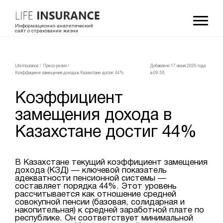
Информационно-аналитический
сайт о страховании жизни
LifeInsurance
/
Пресс-релиз
/
Добавлено 17 июня 2026 года
Коэффициент замещения дохода в Казахстане достиг 44%
в 09:56
Коэффициент
замещения дохода в
Казахстане достиг 44%
В Казахстане текущий коэффициент замещения
дохода (КЗД) — ключевой показатель
адекватности пенсионной системы —
составляет порядка 44%. Этот уровень
рассчитывается как отношение средней
совокупной пенсии (базовая, солидарная и
накопительная) к средней заработной плате по
республике. Он соответствует минимальной