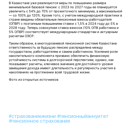
В Казахстане уже реализуются меры по повышению размера
минимальной базовой пенсии: с 2023 по 2027 годы ее планируется
увеличить с 54% до 70% от прожиточного минимума, а максимальной
— со 100% до 120%. Кроме того, с учетом международной практики в
стране введены обязательные пенсионные взносы работодателя
(ОПВР) с поэтапным повышением ставки с 1,5% в 2024 году до 5% в
2028 году. Теперь совокупная ставка взносов (10% ОПВ работника и
5% ОПВР) соответствует международным стандартам и актуарным
расчетам ОЭСР.
Таким образом, в многоуровневой пенсионной системе Казахстана
ответственность за будущую пенсию распределена между
государством, работодателем и самим работником. Усиление роли
накопительного компонента призвано обеспечить финансовую
устойчивость системы в долгосрочной перспективе, однако, как
показывают расчеты, ключевое значение для достойного уровня
замещения дохода имеют длительность и регулярность участия в
накоплениях на протяжении всей трудовой жизни.
Фото из открытых источников
#страхованиежизни
#пенсионныйаннуитет
#пенсионное страхование